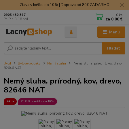
Zľava v košíku do 10% | Doprava od 80€ ZADARMO
0
ks
0905 430 367
za
0,00 €
Po-Pia 8-18 hod.
Menu
Hľadať
Úvod
Bytové doplnky
Nemý sluha
Nemý sluha, prírodný, kov, drevo,
82646 NAT
Nemý sluha, prírodný, kov, drevo,
82646 NAT
Akcia
ZĽAVA v košíku do 10%