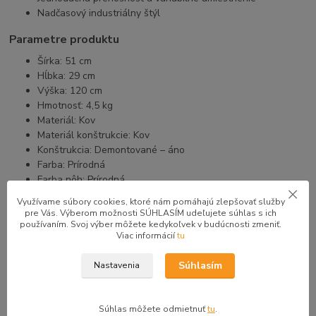
Nadčasový industriálny štýl
Parametre produktu
Šírka: 51 cm
Hĺbka: 29 cm
Výška: 120 cm
Hmotnosť: 4,5 kg
Materiál: Kov
Materiál konštrukcie: Kov
Konštrukcia: Demontované – áno
Farba: Prírodná
Farba nôh: Prírodná
Skupina tovaru: Nemý sluha
Využívame súbory cookies, ktoré nám pomáhajú zlepšovať služby
Štýl: Industriálny
pre Vás. Výberom možnosti SÚHLASÍM udeľujete súhlas s ich
Nosnosť: 5 kg
používaním. Svoj výber môžete kedykoľvek v budúcnosti zmeniť.
Viac informácií
tu
Súhlasím
Nastavenia
Pôvod tovaru
Súhlas môžete odmietnuť
tu
.