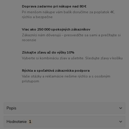
Doprava zadarmo pri nákupe nad 80 €
Pri menšom nákupe vám balík doručíme za poplatok 4€,
rýchlo a bezpečne
Viac ako 250 000 spokojných zákazníkov
Zákazníci nám dôverujú – presvedčte sa sami a prečítajte si
recenzie
Získajte zľavu až do výšky 10%
Vyberte si kombináciu zliav a ušetrite. Sledujte zľavy v košíku
Rýchla a spoľahlivá zákaznícka podpora
Vaše otázky a reklamácie riešime rýchlo a s osobným
prístupom
Popis
Hodnotenie
1