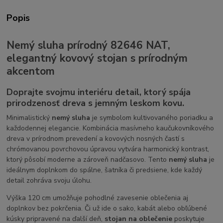
Popis
Nemý sluha prírodný 82646 NAT,
elegantný kovový stojan s prírodným
akcentom
Doprajte svojmu interiéru detail, ktorý spája
prirodzenosť dreva s jemným leskom kovu.
Minimalistický
nemý sluha
je symbolom kultivovaného poriadku a
každodennej elegancie. Kombinácia masívneho kaučukovníkového
dreva v prírodnom prevedení a kovových nosných častí s
chrómovanou povrchovou úpravou vytvára harmonický kontrast,
ktorý pôsobí moderne a zároveň nadčasovo. Tento
nemý sluha
je
ideálnym doplnkom do spálne, šatníka či predsiene, kde každý
detail zohráva svoju úlohu.
Výška 120 cm umožňuje pohodlné zavesenie oblečenia aj
doplnkov bez pokrčenia. Či už ide o sako, kabát alebo obľúbené
kúsky pripravené na ďalší deň,
stojan na oblečenie
poskytuje