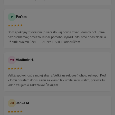
Peťoto
P
★★★★★
Som spokojný z tovarom (písací stôl) aj dovoz tovaru domov bol úplne
bez problémov, doviezol kuriér pomohol vyložiť. Stôl sme dnes zložili a
už slúži svojmu účelu... LACNY E SHOP odporúčam
Vladimir H.
VH
★★★★★
Veľká spokojnosť z mojej strany. Veľká ústretovosť tohoto eshopu. Keď
k tomu prirátam dobrú cenu za kreslo tak určite sa tu vrátim, pretože tu
vidno záujem o zákazníka! Ďakujem.
Janka M.
JM
★★★★★