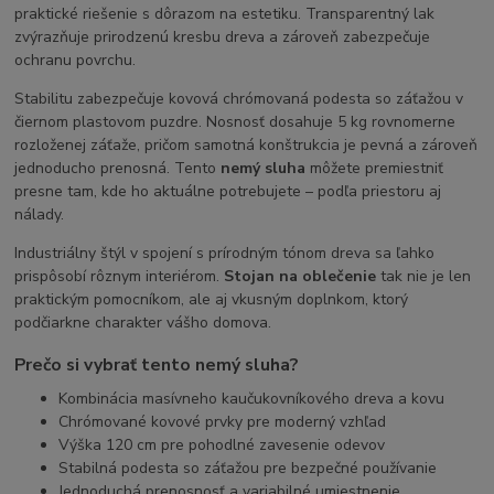
praktické riešenie s dôrazom na estetiku. Transparentný lak
zvýrazňuje prirodzenú kresbu dreva a zároveň zabezpečuje
ochranu povrchu.
Stabilitu zabezpečuje kovová chrómovaná podesta so záťažou v
čiernom plastovom puzdre. Nosnosť dosahuje 5 kg rovnomerne
rozloženej záťaže, pričom samotná konštrukcia je pevná a zároveň
jednoducho prenosná. Tento
nemý sluha
môžete premiestniť
presne tam, kde ho aktuálne potrebujete – podľa priestoru aj
nálady.
Industriálny štýl v spojení s prírodným tónom dreva sa ľahko
prispôsobí rôznym interiérom.
Stojan na oblečenie
tak nie je len
praktickým pomocníkom, ale aj vkusným doplnkom, ktorý
podčiarkne charakter vášho domova.
Prečo si vybrať tento nemý sluha?
Kombinácia masívneho kaučukovníkového dreva a kovu
Chrómované kovové prvky pre moderný vzhľad
Výška 120 cm pre pohodlné zavesenie odevov
Stabilná podesta so záťažou pre bezpečné používanie
Jednoduchá prenosnosť a variabilné umiestnenie