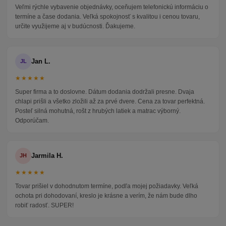
Veľmi rýchle vybavenie objednávky, oceňujem telefonickú informáciu o
termíne a čase dodania. Veľká spokojnosť s kvalitou i cenou tovaru,
určite využijeme aj v budúcnosti. Ďakujeme.
Jan L.
JL
★★★★★
Super firma a to doslovne. Dátum dodania dodržali presne. Dvaja
chlapi prišli a všetko zložili až za prvé dvere. Cena za tovar perfektná.
Posteľ silná mohutná, rošt z hrubých latiek a matrac výborný.
Odporúčam.
Jarmila H.
JH
★★★★★
Tovar prišiel v dohodnutom termíne, podľa mojej požiadavky. Veľká
ochota pri dohodovaní, kreslo je krásne a verím, že nám bude dlho
robiť radosť. SUPER!