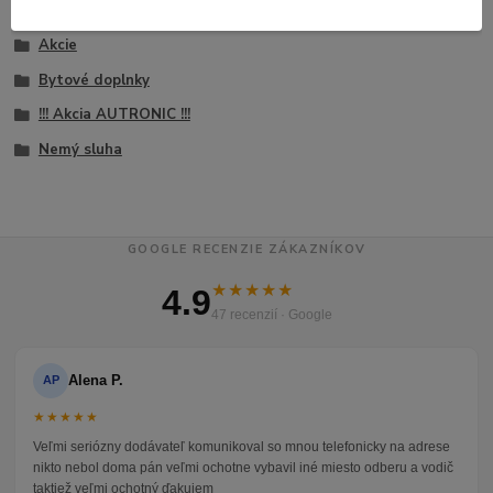
Tovar zaradený v kategóriách
Akcie
Bytové doplnky
!!! Akcia AUTRONIC !!!
Nemý sluha
GOOGLE RECENZIE ZÁKAZNÍKOV
★★★★★
4.9
47 recenzií · Google
Alena P.
AP
★★★★★
Veľmi seriózny dodávateľ komunikoval so mnou telefonicky na adrese
nikto nebol doma pán veľmi ochotne vybavil iné miesto odberu a vodič
taktiež veľmi ochotný ďakujem