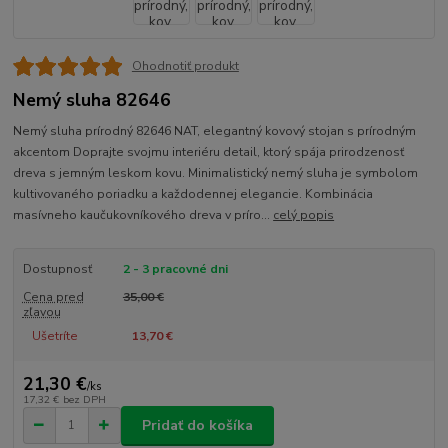
Ohodnotiť produkt
Nemý sluha 82646
Nemý sluha prírodný 82646 NAT, elegantný kovový stojan s prírodným
akcentom Doprajte svojmu interiéru detail, ktorý spája prirodzenosť
dreva s jemným leskom kovu. Minimalistický nemý sluha je symbolom
kultivovaného poriadku a každodennej elegancie. Kombinácia
masívneho kaučukovníkového dreva v príro...
celý popis
Dostupnosť
2 - 3 pracovné dni
Cena pred
35,00 €
zľavou
Ušetríte
13,70 €
21,30 €
/
ks
17,32 €
bez DPH
Pridať do košíka