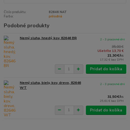
Číslo produktu:
82646 NAT
Farba:
prírodná
Podobné produkty
Nemý sluha, hnedý, kov, 82646 BR
2 - 3 pracovné dni
35,00 €
Ušetríte 13,70 €
21,30 €
/
ks
17,32 €
bez DPH
Pridať do košíka
Nemý sluha, biely, kov, drevo, 82646
2 - 3 pracovné dni
WT
31,50 €
/
ks
25,61 €
bez DPH
Pridať do košíka