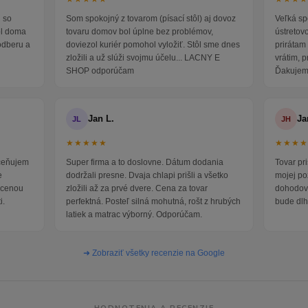
 so
Som spokojný z tovarom (písací stôl) aj dovoz
Veľká sp
ol doma
tovaru domov bol úplne bez problémov,
ústretov
odberu a
doviezol kuriér pomohol vyložiť. Stôl sme dnes
prirátam 
zložili a už slúži svojmu účelu... LACNY E
vrátim, 
SHOP odporúčam
Ďakujem
Jan L.
Ja
JL
JH
★★★★★
★★★
oceňujem
Super firma a to doslovne. Dátum dodania
Tovar pr
e
dodržali presne. Dvaja chlapi prišli a všetko
mojej po
i cenou
zložili až za prvé dvere. Cena za tovar
dohodova
i.
perfektná. Posteľ silná mohutná, rošt z hrubých
bude dlh
latiek a matrac výborný. Odporúčam.
➜ Zobraziť všetky recenzie na Google