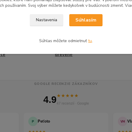
ich používaním. Svoj výber môžete kedykoľvek v budúcnosti zmeniť. Via
zaradený v kategóriách
Súhlasím
Nastavenia
ačka
Konferenčné stolíky
Dre
Súhlas môžete odmietnuť
tu
.
renčné stolíky
Konferenčné stolíky
Konf
até
drevené
GOOGLE RECENZIE ZÁKAZNÍKOV
★★★★★
4.9
47 recenzií · Google
Peťoto
Vl
P
VH
★★★★★
★★★