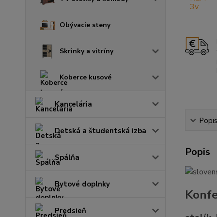
Obývacie steny
Skrinky a vitríny
Koberce kusové
Kancelária
Popi
Detská a študentská izba
Popis
Spálňa
Bytové doplnky
Konfe
Predsieň