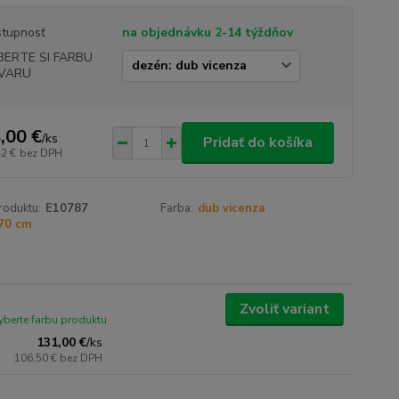
tupnosť
na objednávku 2-14 týždňov
BERTE SI FARBU
VARU
,00 €
/
ks
Pridať do košíka
42 €
bez DPH
roduktu:
E10787
Farba:
dub vicenza
70 cm
Zvoliť variant
yberte farbu produktu
131,00 €
/
ks
106,50 €
bez DPH