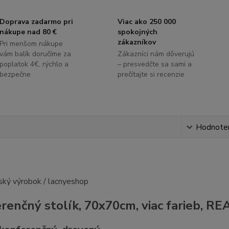
Doprava zadarmo pri
Viac ako 250 000
nákupe nad 80 €
spokojných
zákazníkov
Pri menšom nákupe
vám balík doručíme za
Zákazníci nám dôverujú
poplatok 4€, rýchlo a
– presvedčte sa sami a
bezpečne
prečítajte si recenzie
s
Hodnote
renčný stolík, 70x70cm, viac farieb, RE