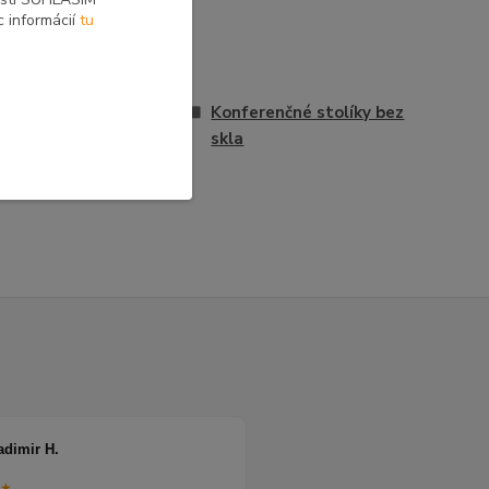
c informácií
tu
vona
Konferenčné stolíky bez
skla
erenčné stolíky
adimir H.
★★