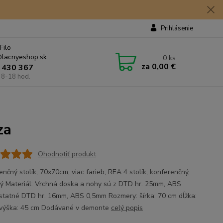
Prihlásenie
Filo
lacnyeshop.sk
0
ks
za
0,00 €
 430 367
 8-18 hod.
za
Ohodnotiť produkt
nčný stolík, 70x70cm, viac farieb, REA 4 stolík, konferenčný,
ý Materiál: Vrchná doska a nohy sú z DTD hr. 25mm, ABS
tatné DTD hr. 16mm, ABS 0,5mm Rozmery: šírka: 70 cm dĺžka:
výška: 45 cm Dodávané v demonte
celý popis