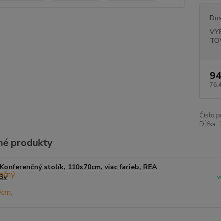
Dos
VY
TO
94
76,
Číslo p
Dĺžka:
é produkty
Konferenčný stolík, 110x70cm, viac farieb, REA
3v
v