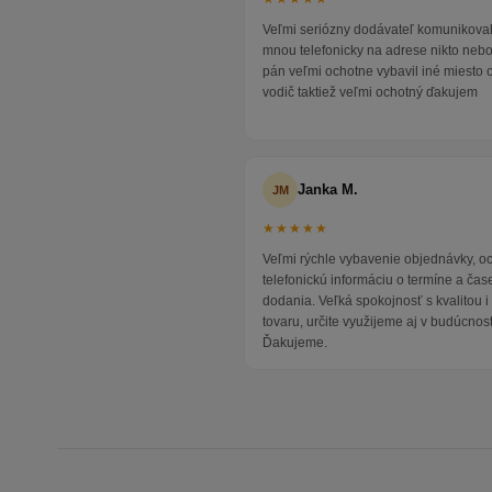
Veľmi seriózny dodávateľ komunikoval
mnou telefonicky na adrese nikto neb
pán veľmi ochotne vybavil iné miesto 
vodič taktiež veľmi ochotný ďakujem
Janka M.
JM
★★★★★
Veľmi rýchle vybavenie objednávky, 
telefonickú informáciu o termíne a čas
dodania. Veľká spokojnosť s kvalitou 
tovaru, určite využijeme aj v budúcnost
Ďakujeme.