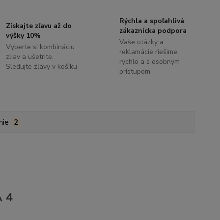
Rýchla a spoľahlivá
Získajte zľavu až do
zákaznícka podpora
výšky 10%
Vaše otázky a
Vyberte si kombináciu
reklamácie riešime
zliav a ušetrite.
rýchlo a s osobným
Sledujte zľavy v košíku
prístupom
nie
2
A 4