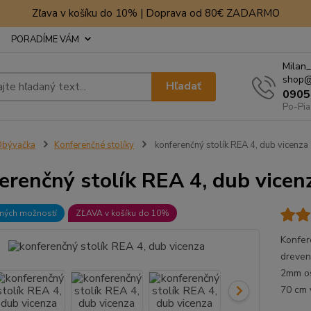
Zľava v košíku do 10% | Doprava od 80€ ZADARMO
PORADÍME VÁM
Milan_
shop@
Hľadať
0905
Po-Pia
Obývačka
Konferenčné stolíky
konferenčný stolík REA 4, dub vicenza
erenčný stolík REA 4, dub vicen
bných možností
ZĽAVA v košíku do 10%
Konfere
dreven
2mm os
70 cm 