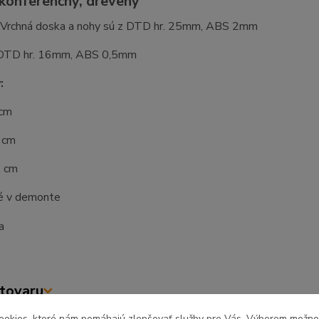
 konferenčný, drevený
: Vrchná doska a nohy sú z DTD hr. 25mm, ABS 2mm
 DTD hr. 16mm, ABS 0,5mm
:
 cm
 cm
5 cm
é v demonte
tovaru
ookies, ktoré nám pomáhajú zlepšovať služby pre Vás. Výberom možn