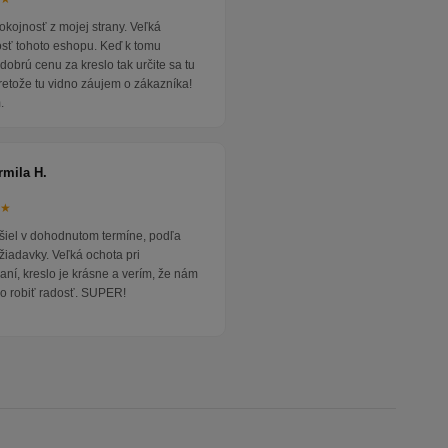
okojnosť z mojej strany. Veľká
osť tohoto eshopu. Keď k tomu
dobrú cenu za kreslo tak určite sa tu
pretože tu vidno záujem o zákazníka!
.
rmila H.
★★
išiel v dohodnutom termíne, podľa
žiadavky. Veľká ochota pri
ní, kreslo je krásne a verím, že nám
o robiť radosť. SUPER!