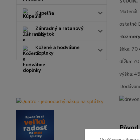
stolík,
Materiál
Kúpeľňa
ostatné
Záhradný a ratanový
nábytok
Rozmery
Kožené a hodvábne
šírka: 70
doplnky
dĺžka: 70
výška: 4
Dodávan
Pôvod 
Využívame súbory c