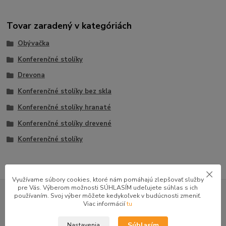
Tovar zaradený v kategóriách
Obývačka
Konferenčné stolíky
Drevona
Konferenčné stolíky bez skla
Konferenčné stolíky hranaté
Konferenčné stolíky drevené
Konferenčné stolíky
Využívame súbory cookies, ktoré nám pomáhajú zlepšovať služby
GOOGLE RECENZIE ZÁKAZNÍKOV
pre Vás. Výberom možnosti SÚHLASÍM udeľujete súhlas s ich
používaním. Svoj výber môžete kedykoľvek v budúcnosti zmeniť.
★★★★★
Viac informácií
tu
4.9
47 recenzií · Google
Súhlasím
Nastavenia