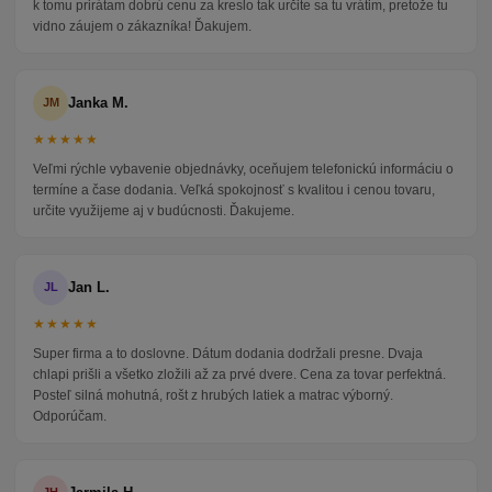
k tomu prirátam dobrú cenu za kreslo tak určite sa tu vrátim, pretože tu
vidno záujem o zákazníka! Ďakujem.
Janka M.
JM
★★★★★
Veľmi rýchle vybavenie objednávky, oceňujem telefonickú informáciu o
termíne a čase dodania. Veľká spokojnosť s kvalitou i cenou tovaru,
určite využijeme aj v budúcnosti. Ďakujeme.
Jan L.
JL
★★★★★
Super firma a to doslovne. Dátum dodania dodržali presne. Dvaja
chlapi prišli a všetko zložili až za prvé dvere. Cena za tovar perfektná.
Posteľ silná mohutná, rošt z hrubých latiek a matrac výborný.
Odporúčam.