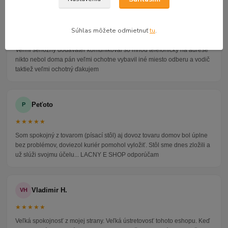
Alena P.
AP
Súhlas môžete odmietnuť
tu
.
★★★★★
Veľmi seriózny dodávateľ komunikoval so mnou telefonicky na adrese
nikto nebol doma pán veľmi ochotne vybavil iné miesto odberu a vodič
taktiež veľmi ochotný ďakujem
Peťoto
P
★★★★★
Som spokojný z tovarom (písací stôl) aj dovoz tovaru domov bol úplne
bez problémov, doviezol kuriér pomohol vyložiť. Stôl sme dnes zložili a
už slúži svojmu účelu... LACNY E SHOP odporúčam
Vladimir H.
VH
★★★★★
Veľká spokojnosť z mojej strany. Veľká ústretovosť tohoto eshopu. Keď