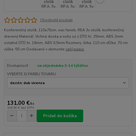
Ohodnotiť produkt
Konferenčný stolík, 110x70cm, viac farieb, REA 3v stolík, konferenčný,
drevený Materiál: Vrchná doska a nohy sú z DTD hr. 25mm, ABS 2mm
ostatné DTD hr. 16mm, ABS 0,5mm Rozmery: šírka: 110 cm dĺžka: 70 cm
výška: 55 cm Dodávané v demonte
celý popis
Dostupnosť
na objednávku 2-14 týždňov
VYBERTE SI FARBU TOVARU
131,00 €
/
ks
106,50 €
bez DPH
Pridať do košíka