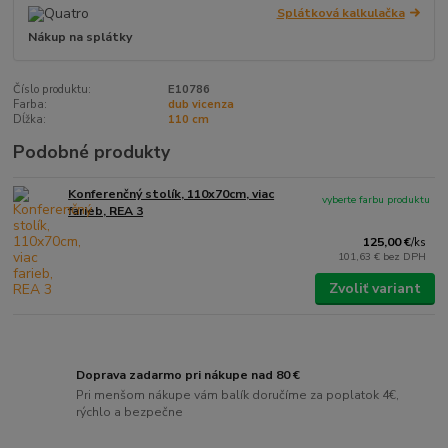
Splátková kalkulačka
Nákup na splátky
Číslo produktu:
E10786
Farba:
dub vicenza
Dĺžka:
110 cm
Podobné produkty
Konferenčný stolík, 110x70cm, viac
vyberte farbu produktu
farieb, REA 3
125,00 €
/
ks
101,63 €
bez DPH
Zvoliť variant
Doprava zadarmo pri nákupe nad 80 €
Pri menšom nákupe vám balík doručíme za poplatok 4€,
rýchlo a bezpečne