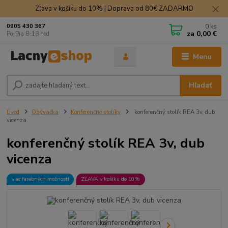
Zľava v košíku do 10% | Doprava od 80€ ZADARMO
0
ks
0905 430 367
za
0,00 €
Po-Pia 8-18 hod.
Menu
Hľadať
Úvod
Obývačka
Konferenčné stolíky
konferenčný stolík REA 3v, dub
vicenza
konferenčný stolík REA 3v, dub
vicenza
viac farebných možností
ZĽAVA v košíku do 10%