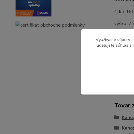
šírka: 16
výška: 7
hĺbka: 1
Využívame súbory c
udeľujete súhlas s 
Pôvod 
Tovar 
Kance
Kance