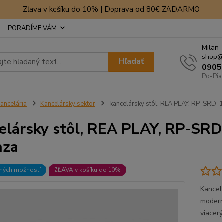
Zľava v košíku do 10% | Doprava od 80€ ZADARMO
PORADÍME VÁM
Milan_
shop@
Hľadať
0905
Po-Pia
ancelária
Kancelársky sektor
kancelársky stôl, REA PLAY, RP-SRD-1
elársky stôl, REA PLAY, RP-SRD
nza
bných možností
ZĽAVA v košíku do 10%
Kancel
modern
viacer