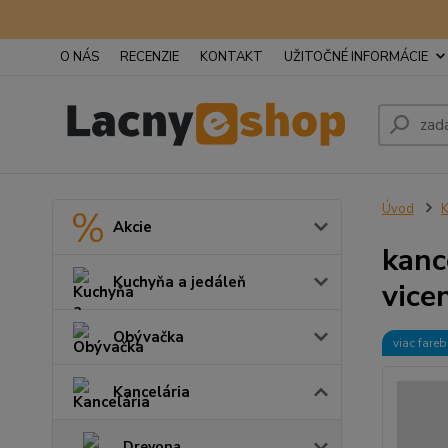
O NÁS
RECENZIE
KONTAKT
UŽITOČNÉ INFORMÁCIE
Úvod
K
Akcie
kanc
Kuchyňa a jedáleň
vice
Obývačka
viac fare
Kancelária
Drevona