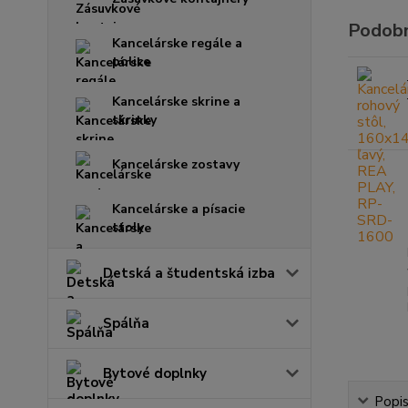
Podobn
Kancelárske regále a
police
Kancelárske skrine a
skrinky
Kancelárske zostavy
Kancelárske a písacie
stoly
Detská a študentská izba
Spálňa
Bytové doplnky
Popi