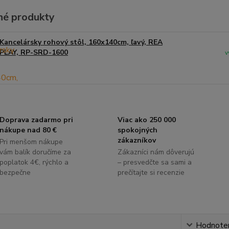
é produkty
Kancelársky rohový stôl, 160x140cm, ľavý, REA
PLAY, RP-SRD-1600
v
Doprava zadarmo pri
Viac ako 250 000
nákupe nad 80 €
spokojných
zákazníkov
Pri menšom nákupe
vám balík doručíme za
Zákazníci nám dôverujú
poplatok 4€, rýchlo a
– presvedčte sa sami a
bezpečne
prečítajte si recenzie
s
Hodnote