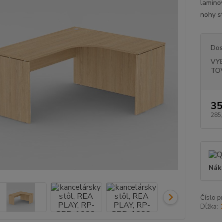
lamino
nohy st
Dos
VY
TO
35
285
Nák
Číslo p
Dĺžka: