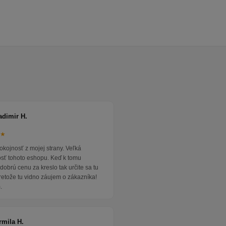
adimir H.
★★
okojnosť z mojej strany. Veľká
osť tohoto eshopu. Keď k tomu
dobrú cenu za kreslo tak určite sa tu
pretože tu vidno záujem o zákazníka!
.
rmila H.