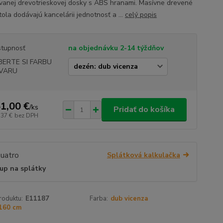
vanej drevotrieskovej dosky s ABS hranami. Masívne drevené
ola dodávajú kancelárii jednotnosť a ...
celý popis
tupnosť
na objednávku 2-14 týždňov
BERTE SI FARBU
VARU
1,00 €
/
ks
Pridať do košíka
,37 €
bez DPH
Splátková kalkulačka
up na splátky
roduktu:
E11187
Farba:
dub vicenza
160 cm