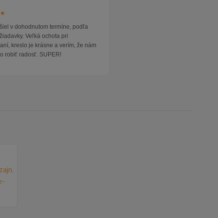
★★
išiel v dohodnutom termíne, podľa
žiadavky. Veľká ochota pri
ní, kreslo je krásne a verím, že nám
o robiť radosť. SUPER!