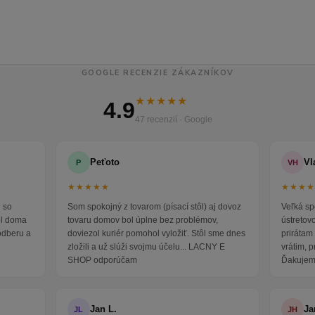
GOOGLE RECENZIE ZÁKAZNÍKOV
★★★★★
4.9
47 recenzií · Google
Peťoto
Vl
P
VH
★★★★★
★★★
 so
Som spokojný z tovarom (písací stôl) aj dovoz
Veľká sp
ol doma
tovaru domov bol úplne bez problémov,
ústretov
odberu a
doviezol kuriér pomohol vyložiť. Stôl sme dnes
prirátam 
zložili a už slúži svojmu účelu... LACNY E
vrátim, 
SHOP odporúčam
Ďakujem
Jan L.
Ja
JL
JH