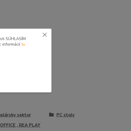
osti SÚHLASÍM
c informácií
tu
elársky sektor
PC stoly
OFFICE , REA PLAY