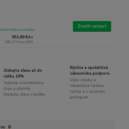
Zvoliť variant
yberte farbu produktu
351,00 €
/
ks
285,37 €
bez DPH
Rýchla a spoľahlivá
Získajte zľavu až do
zákaznícka podpora
výšky 10%
Vaše otázky a
Vyberte si kombináciu
reklamácie riešime
zliav a ušetrite.
rýchlo a s osobným
Sledujte zľavy v košíku
prístupom
nie
0