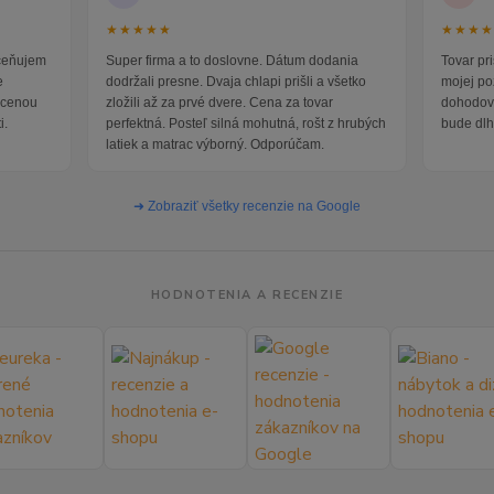
★★★★★
★★★
oceňujem
Super firma a to doslovne. Dátum dodania
Tovar pr
e
dodržali presne. Dvaja chlapi prišli a všetko
mojej po
i cenou
zložili až za prvé dvere. Cena za tovar
dohodova
i.
perfektná. Posteľ silná mohutná, rošt z hrubých
bude dlh
latiek a matrac výborný. Odporúčam.
➜ Zobraziť všetky recenzie na Google
HODNOTENIA A RECENZIE