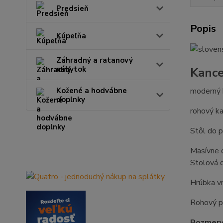
Predsieň
Popis
Kúpeľňa
Záhradný a ratanový
nábytok
Kance
Kožené a hodvábne
moderný 
doplnky
rohový ka
Stôl do p
Masívne d
Stolová d
Hrúbka v
Rohový p
Rozmery