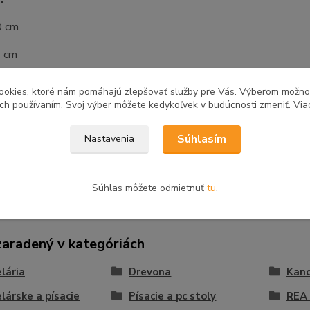
0 cm
4 cm
40 cm
ookies, ktoré nám pomáhajú zlepšovať služby pre Vás. Výberom možn
ich používaním. Svoj výber môžete kedykoľvek v budúcnosti zmeniť. Via
Súhlasím
Nastavenia
tovaru
Súhlas môžete odmietnuť
tu
.
zaradený v kategóriách
lária
Drevona
Kanc
lárske a písacie
Písacie a pc stoly
REA 