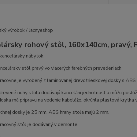
lársky rohový stôl, 160x140cm, pravý
kancelársky nábytok
ncelársky stôl pravý vo viacerých farebných prevedeniach
racovne je vyrobený z laminovanej drevotrieskovej dosky s ABS 
revené nohy stola dodávajú kancelárii jednotnosť a môžu poslúžiť
oska má prípravu na vedenie kabeláže, okrúhla plastová krytka v
rchnej dosky je 25 mm. ABS hrany stola majú 2 mm.
racovný stôl je dodávaný v demonte.
: