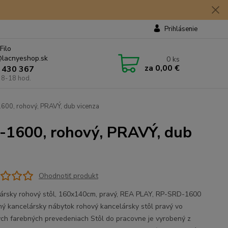
Prihlásenie
Filo
lacnyeshop.sk
0
ks
za
0,00 €
 430 367
 8-18 hod.
600, rohový, PRAVÝ, dub vicenza
-1600, rohový, PRAVÝ, dub
Ohodnotiť produkt
ársky rohový stôl, 160x140cm, pravý, REA PLAY, RP-SRD-1600
ý kancelársky nábytok rohový kancelársky stôl pravý vo
ých farebných prevedeniach Stôl do pracovne je vyrobený z