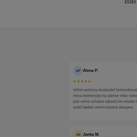
stoly
Alena P.
AP
★★★★★
Veľmi seriózny dodávateľ komunikoval
mnou telefonicky na adrese nikto neb
pán veľmi ochotne vybavil iné miesto 
vodič taktiež veľmi ochotný ďakujem
Janka M.
JM