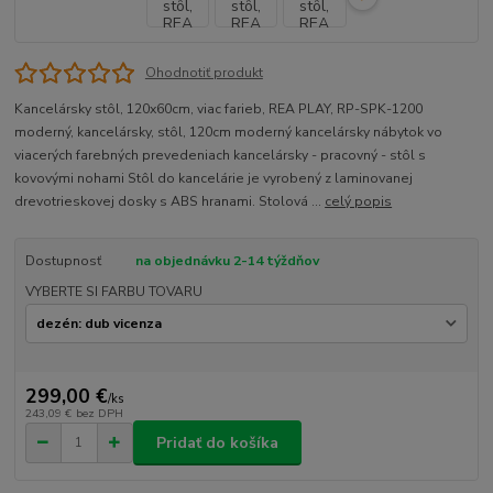
Ohodnotiť produkt
Kancelársky stôl, 120x60cm, viac farieb, REA PLAY, RP-SPK-1200
moderný, kancelársky, stôl, 120cm moderný kancelársky nábytok vo
viacerých farebných prevedeniach kancelársky - pracovný - stôl s
kovovými nohami Stôl do kancelárie je vyrobený z laminovanej
drevotrieskovej dosky s ABS hranami. Stolová ...
celý popis
Dostupnosť
na objednávku 2-14 týždňov
VYBERTE SI FARBU TOVARU
299,00 €
/
ks
243,09 €
bez DPH
Pridať do košíka