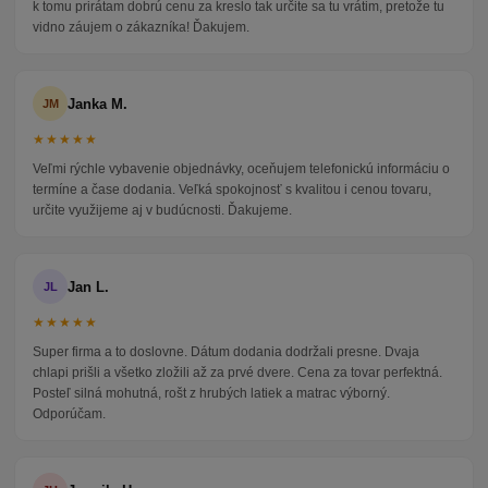
k tomu prirátam dobrú cenu za kreslo tak určite sa tu vrátim, pretože tu
vidno záujem o zákazníka! Ďakujem.
Janka M.
JM
★★★★★
Veľmi rýchle vybavenie objednávky, oceňujem telefonickú informáciu o
termíne a čase dodania. Veľká spokojnosť s kvalitou i cenou tovaru,
určite využijeme aj v budúcnosti. Ďakujeme.
Jan L.
JL
★★★★★
Super firma a to doslovne. Dátum dodania dodržali presne. Dvaja
chlapi prišli a všetko zložili až za prvé dvere. Cena za tovar perfektná.
Posteľ silná mohutná, rošt z hrubých latiek a matrac výborný.
Odporúčam.