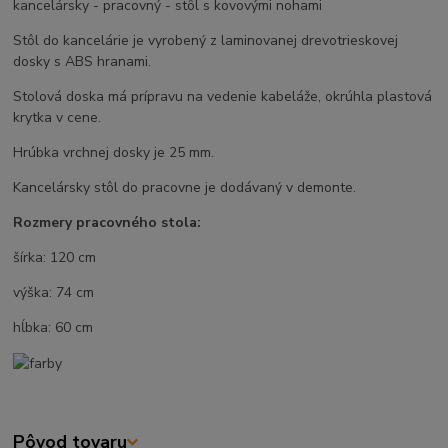
kancelársky - pracovný - stôl s kovovými nohami
Stôl do kancelárie je vyrobený z laminovanej drevotrieskovej
dosky s ABS hranami.
Stolová doska má prípravu na vedenie kabeláže, okrúhla plastová
krytka v cene.
Hrúbka vrchnej dosky je 25 mm.
Kancelársky stôl do pracovne je dodávaný v demonte.
Rozmery pracovného stola:
šírka: 120 cm
výška: 74 cm
hĺbka: 60 cm
Pôvod tovaru