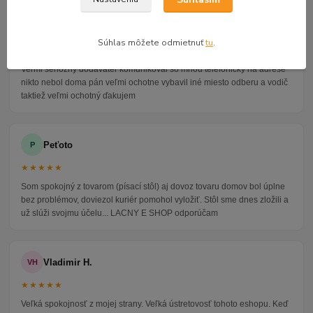
Alena P.
AP
Súhlas môžete odmietnuť
tu
.
★★★★★
Veľmi seriózny dodávateľ komunikoval so mnou telefonicky na adrese
nikto nebol doma pán veľmi ochotne vybavil iné miesto odberu a vodič
taktiež veľmi ochotný ďakujem
Peťoto
P
★★★★★
Som spokojný z tovarom (písací stôl) aj dovoz tovaru domov bol úplne
bez problémov, doviezol kuriér pomohol vyložiť. Stôl sme dnes zložili a
už slúži svojmu účelu... LACNY E SHOP odporúčam
Vladimir H.
VH
★★★★★
Veľká spokojnosť z mojej strany. Veľká ústretovosť tohoto eshopu. Keď