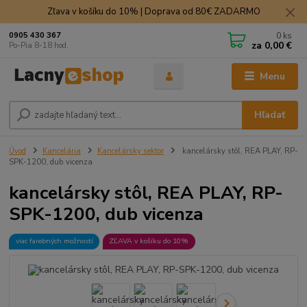
Zľava v košíku do 10% | Doprava od 80€ ZADARMO
0
ks
0905 430 367
za
0,00 €
Po-Pia 8-18 hod.
Menu
Hľadať
Úvod
Kancelária
Kancelársky sektor
kancelársky stôl, REA PLAY, RP-
SPK-1200, dub vicenza
kancelársky stôl, REA PLAY, RP-
SPK-1200, dub vicenza
viac farebných možností
ZĽAVA v košíku do 10%