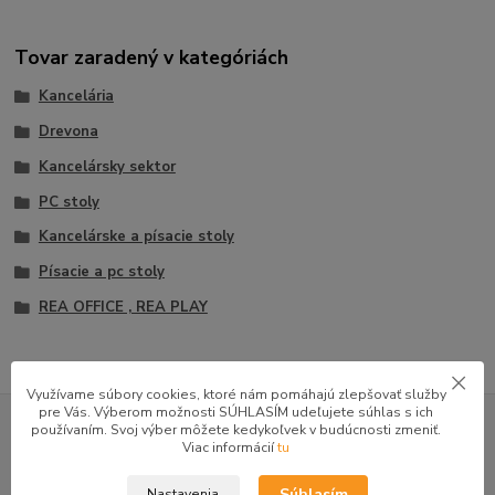
Tovar zaradený v kategóriách
Kancelária
Drevona
Kancelársky sektor
PC stoly
Kancelárske a písacie stoly
Písacie a pc stoly
REA OFFICE , REA PLAY
Využívame súbory cookies, ktoré nám pomáhajú zlepšovať služby
GOOGLE RECENZIE ZÁKAZNÍKOV
pre Vás. Výberom možnosti SÚHLASÍM udeľujete súhlas s ich
používaním. Svoj výber môžete kedykoľvek v budúcnosti zmeniť.
★★★★★
Viac informácií
tu
4.9
47 recenzií · Google
Súhlasím
Nastavenia