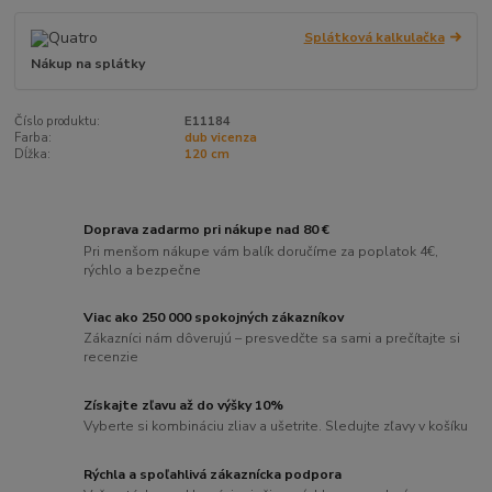
Splátková kalkulačka
Nákup na splátky
Číslo produktu:
E11184
Farba:
dub vicenza
Dĺžka:
120 cm
Doprava zadarmo pri nákupe nad 80 €
Pri menšom nákupe vám balík doručíme za poplatok 4€,
rýchlo a bezpečne
Viac ako 250 000 spokojných zákazníkov
Zákazníci nám dôverujú – presvedčte sa sami a prečítajte si
recenzie
Získajte zľavu až do výšky 10%
Vyberte si kombináciu zliav a ušetrite. Sledujte zľavy v košíku
Rýchla a spoľahlivá zákaznícka podpora