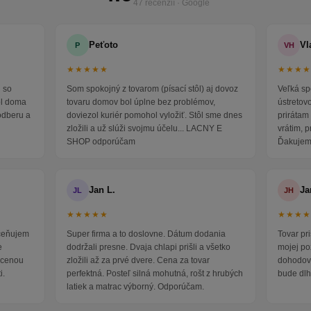
47 recenzií · Google
Peťoto
Vl
P
VH
★★★★★
★★★
 so
Som spokojný z tovarom (písací stôl) aj dovoz
Veľká sp
ol doma
tovaru domov bol úplne bez problémov,
ústretov
odberu a
doviezol kuriér pomohol vyložiť. Stôl sme dnes
prirátam 
zložili a už slúži svojmu účelu... LACNY E
vrátim, 
SHOP odporúčam
Ďakujem
Jan L.
Ja
JL
JH
★★★★★
★★★
oceňujem
Super firma a to doslovne. Dátum dodania
Tovar pr
e
dodržali presne. Dvaja chlapi prišli a všetko
mojej po
i cenou
zložili až za prvé dvere. Cena za tovar
dohodova
i.
perfektná. Posteľ silná mohutná, rošt z hrubých
bude dlh
latiek a matrac výborný. Odporúčam.