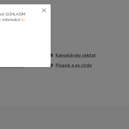
osti SÚHLASÍM
c informácií
tu
vona
Kancelársky sektor
entské izby
Písacie a pc stoly