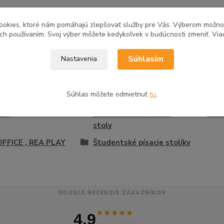
tovaru
ookies, ktoré nám pomáhajú zlepšovať služby pre Vás. Výberom možn
ich používaním. Svoj výber môžete kedykoľvek v budúcnosti zmeniť. Via
Súhlasím
Nastavenia
zaradený v kategóriách
Súhlas môžete odmietnuť
tu
.
lária
Detská a študentská izba
Dre
oly
Kancelárske a písacie
Štud
stoly
FFICE , REA PLAY
Študentské písacie stolíky
GOOGLE RECENZIE ZÁKAZNÍKOV
★★★★★
4.9