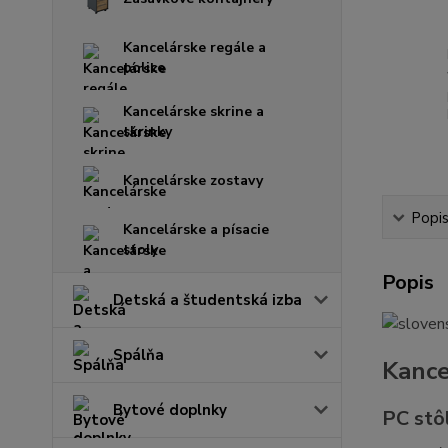
Kancelárske regále a
police
Kancelárske skrine a
skrinky
Kancelárske zostavy
Popi
Kancelárske a písacie
stoly
Popis
Detská a študentská izba
Spálňa
Kance
Bytové doplnky
PC stô