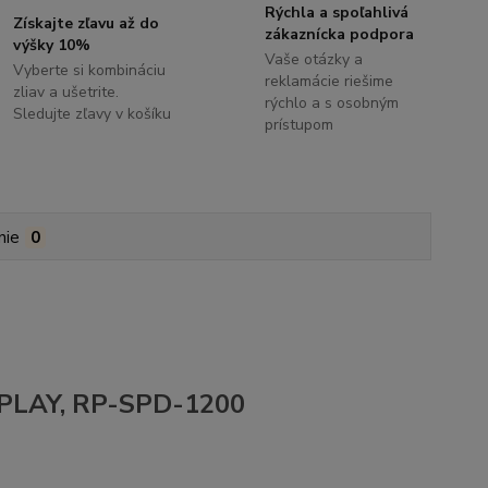
Rýchla a spoľahlivá
Získajte zľavu až do
zákaznícka podpora
výšky 10%
Vaše otázky a
Vyberte si kombináciu
reklamácie riešime
zliav a ušetrite.
rýchlo a s osobným
Sledujte zľavy v košíku
prístupom
nie
0
A PLAY, RP-SPD-1200