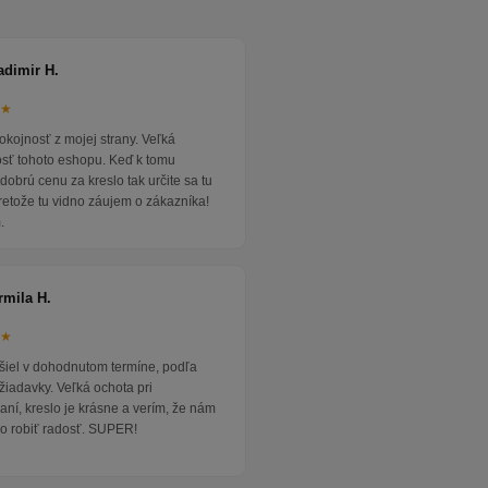
adimir H.
★★
okojnosť z mojej strany. Veľká
osť tohoto eshopu. Keď k tomu
dobrú cenu za kreslo tak určite sa tu
pretože tu vidno záujem o zákazníka!
.
rmila H.
★★
išiel v dohodnutom termíne, podľa
žiadavky. Veľká ochota pri
ní, kreslo je krásne a verím, že nám
o robiť radosť. SUPER!