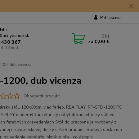
Prihlásenie
Filo
lacnyeshop.sk
0
ks
za
0,00 €
 430 367
 8-18 hod.
200, dub vicenza
-1200, dub vicenza
Ohodnotiť produkt
ársky stôl, 120x60cm, viac farieb, REA PLAY, RP-SPD-1200 PC
EA PLAY moderný kancelársky nábytok kancelársky stôl vo
ých farebných prevedeniach Stôl do pracovne je vyrobený z
vanej drevotrieskovej dosky s ABS hranami. Stolová doska má
vu na vedenie kabeláže, okrúhla pla...
celý popis