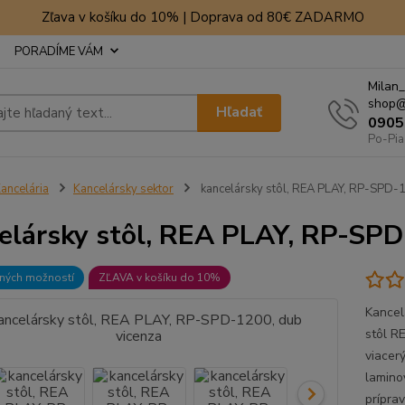
Zľava v košíku do 10% | Doprava od 80€ ZADARMO
PORADÍME VÁM
Milan_
shop@
Hľadať
0905
Po-Pia
ancelária
Kancelársky sektor
kancelársky stôl, REA PLAY, RP-SPD-1
elársky stôl, REA PLAY, RP-SPD
bných možností
ZĽAVA v košíku do 10%
Kancel
stôl R
viacer
lamino
prípra