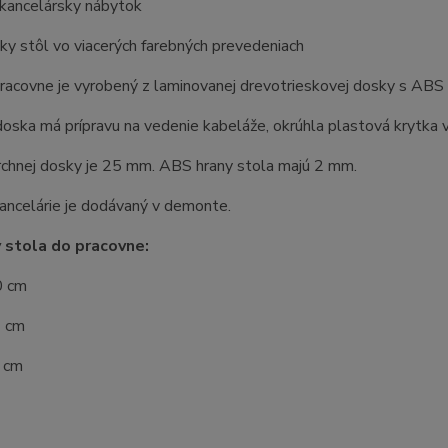
kancelársky nábytok
ky stôl vo viacerých farebných prevedeniach
racovne je vyrobený z laminovanej drevotrieskovej dosky s ABS 
oska má prípravu na vedenie kabeláže, okrúhla plastová krytka v
rchnej dosky je 25 mm. ABS hrany stola majú 2 mm.
ancelárie je dodávaný v demonte.
 stola do pracovne:
0 cm
4 cm
0 cm