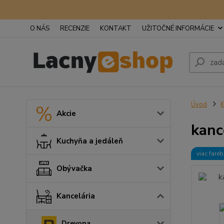
O NÁS
RECENZIE
KONTAKT
UŽITOČNÉ INFORMÁCIE
Úvod
K
Akcie
kanc
Kuchyňa a jedáleň
viac fare
Obývačka
Kancelária
Drevona