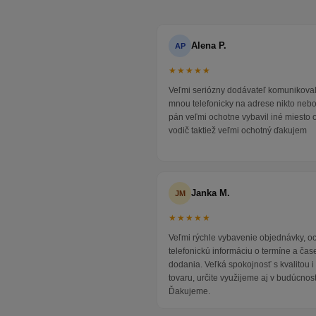
Alena P.
AP
★★★★★
Veľmi seriózny dodávateľ komunikoval
mnou telefonicky na adrese nikto neb
pán veľmi ochotne vybavil iné miesto 
vodič taktiež veľmi ochotný ďakujem
Janka M.
JM
★★★★★
Veľmi rýchle vybavenie objednávky, 
telefonickú informáciu o termíne a čas
dodania. Veľká spokojnosť s kvalitou 
tovaru, určite využijeme aj v budúcnost
Ďakujeme.