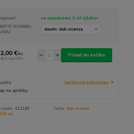
tupnosť
na objednávku 2-14 týždňov
BERTE SI FARBU
VARU
2,00 €
/
ks
Pridať do košíka
,45 €
bez DPH
Splátková kalkulačka
up na splátky
roduktu:
E11182
Farba:
dub vicenza
120 cm