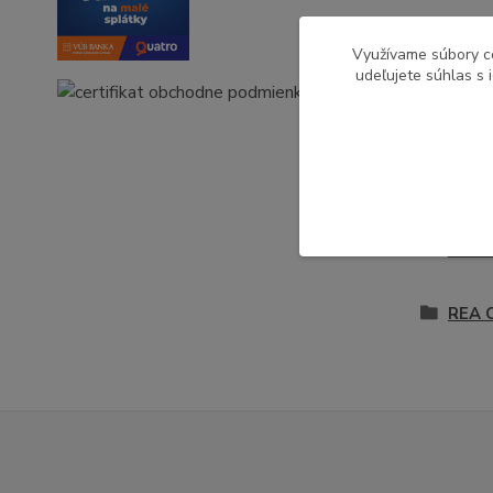
Pôvod 
Využívame súbory c
udeľujete súhlas s 
Tovar 
Kance
PC st
REA O