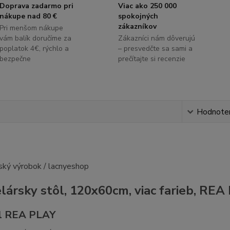
Doprava zadarmo pri
Viac ako 250 000
nákupe nad 80 €
spokojných
zákazníkov
Pri menšom nákupe
vám balík doručíme za
Zákazníci nám dôverujú
poplatok 4€, rýchlo a
– presvedčte sa sami a
bezpečne
prečítajte si recenzie
s
Hodnote
lársky stôl, 120x60cm, viac farieb, RE
l REA PLAY