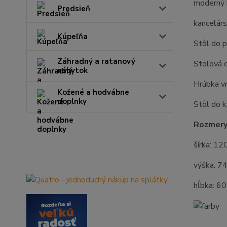
moderný 
Predsieň
kancelárs
Kúpeľňa
Stôl do p
Záhradný a ratanový
Stolová d
nábytok
Hrúbka v
Kožené a hodvábne
doplnky
Stôl do k
Rozmery
šírka: 12
výška: 7
hĺbka: 6