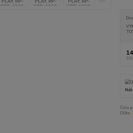
Dos
VY
TO
14
115
Nák
Číslo p
Dĺžka: