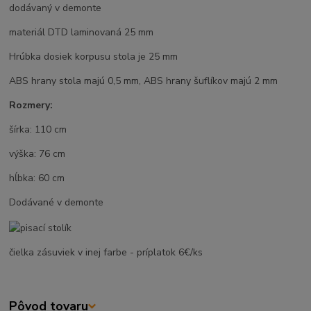
dodávaný v demonte
materiál DTD laminovaná 25 mm
Hrúbka dosiek korpusu stola je 25 mm
ABS hrany stola majú 0,5 mm, ABS hrany šuflíkov majú 2 mm
Rozmery:
šírka: 110 cm
výška: 76 cm
hĺbka: 60 cm
Dodávané v demonte
čielka zásuviek v inej farbe - príplatok 6€/ks
Pôvod tovaru