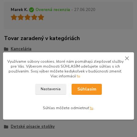
Marek K.
Overená recenzia
- 27.06.2020
Tovar zaradený v kategóriách
Kancelária
Detská a študentská izba
Využívame súbory cookies, ktoré nám pomáhajú zlepšovať služby
pre Vás. Výberom možnosti SÚHLASÍM udeľujete súhlas s ich
Drevona
používaním. Svoj výber môžete kedykoľvek v budúcnosti zmeniť.
Viac informácií
tu
PC stoly
Študentské izby
Súhlasím
Nastavenia
Detské izby
Písacie a pc stoly
Súhlas môžete odmietnuť
tu
.
Študentské písacie stolíky
Detské písacie stolíky