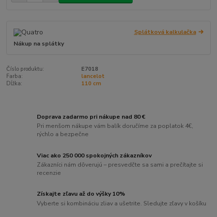
Splátková kalkulačka
Nákup na splátky
Číslo produktu:
E7018
Farba:
lancelot
Dĺžka:
110 cm
Doprava zadarmo pri nákupe nad 80 €
Pri menšom nákupe vám balík doručíme za poplatok 4€,
rýchlo a bezpečne
Viac ako 250 000 spokojných zákazníkov
Zákazníci nám dôverujú – presvedčte sa sami a prečítajte si
recenzie
Získajte zľavu až do výšky 10%
Vyberte si kombináciu zliav a ušetrite. Sledujte zľavy v košíku