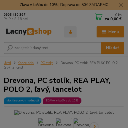
Zľava v košíku do 10% | Doprava od 80€ ZADARMO
0
ks
0905 430 367
za
0,00 €
Po-Pia 8-18 hod.
Menu
Hľadať
Úvod
Kancelária
PC stoly
Drevona, PC stolík, REA PLAY, POLO 2,
ľavý, lancelot
Drevona, PC stolík, REA PLAY,
POLO 2, ľavý, lancelot
viac farebných možností
ZĽAVA v košíku do 10%