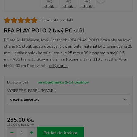
Ohodnotiť produkt
REA PLAY-POLO 2 ľavý PC stôl
PC stolík, 110x60cm, ľavý, viac farieb, REA PLAY, POLO 2 zásuvky na ľavej
strane PC stolík písací dodávaný v demonte materiál DTD laminovaná 25
mm Hrúbka dosiek korpusu stola je 25 mm ABS hrany stola majú 0,5
mm, ABS hrany šuflíkov majú 2 mm Rozmery: šírka: 110 cm výška: 76 cm
hĺbka: 60 cm Dodávané...
celý popis
Dostupnosť
na objednávku 2-14 týždňov
VYBERTE SI FARBU TOVARU
235,00 €
/
ks
191,06 €
bez DPH
Pridať do košíka