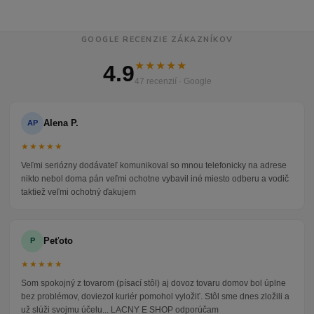
GOOGLE RECENZIE ZÁKAZNÍKOV
★★★★★
4.9
47 recenzií · Google
Alena P.
AP
★★★★★
Veľmi seriózny dodávateľ komunikoval so mnou telefonicky na adrese
nikto nebol doma pán veľmi ochotne vybavil iné miesto odberu a vodič
taktiež veľmi ochotný ďakujem
Peťoto
P
★★★★★
Som spokojný z tovarom (písací stôl) aj dovoz tovaru domov bol úplne
bez problémov, doviezol kuriér pomohol vyložiť. Stôl sme dnes zložili a
už slúži svojmu účelu... LACNY E SHOP odporúčam