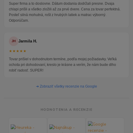
Super firma a to doslovne. Dátum dodania dodržali presne. Dvaja
chlapi prišli a všetko zložili až za prvé dvere. Cena za tovar perfektná.
Posteľ silná mohutná, rošt z hrubých latiek a matrac výborný.
Odporúčam.
Jarmila H.
JH
★★★★★
Tovar prišiel v dohodnutom termíne, podľa mojej požiadavky. Veľká
ochota pri dohodovaní, kreslo je krásne a verím, že nám bude dlho
robiť radosť. SUPER!
➜ Zobraziť všetky recenzie na Google
HODNOTENIA A RECENZIE