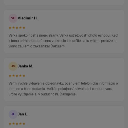
Vladimir H.
VH
★★★★★
Veľká spokojnosť z mojej strany. Veľká ústretovosť tohoto eshopu. Keď
k tomu prirátam dobrú cenu za kreslo tak určite sa tu vrátim, pretože tu
vidno záujem o zákazníka! Ďakujem.
Janka M.
JM
★★★★★
Veľmi rýchle vybavenie objednávky, oceňujem telefonickú informáciu o
termíne a čase dodania. Veľká spokojnosť s kvalitou i cenou tovaru,
určite využijeme aj v budúcnosti. Ďakujeme.
Jan L.
JL
★★★★★