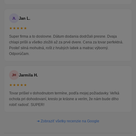
Jan L.
JL
★★★★★
Super firma a to doslovne. Dátum dodania dodržali presne. Dvaja
chlapi prišli a všetko zložili až za prvé dvere. Cena za tovar perfektná.
Posteľ silná mohutná, rošt z hrubých latiek a matrac výborný.
Odporúčam.
Jarmila H.
JH
★★★★★
Tovar prišiel v dohodnutom termíne, podľa mojej požiadavky. Veľká
ochota pri dohodovaní, kreslo je krásne a verím, že nám bude dlho
robiť radosť. SUPER!
➜ Zobraziť všetky recenzie na Google