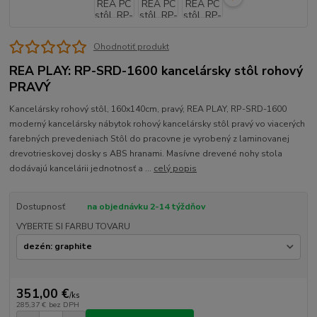
Ohodnotiť produkt
REA PLAY: RP-SRD-1600 kancelársky stôl rohový
PRAVÝ
Kancelársky rohový stôl, 160x140cm, pravý, REA PLAY, RP-SRD-1600
moderný kancelársky nábytok rohový kancelársky stôl pravý vo viacerých
farebných prevedeniach Stôl do pracovne je vyrobený z laminovanej
drevotrieskovej dosky s ABS hranami. Masívne drevené nohy stola
dodávajú kancelárii jednotnosť a ...
celý popis
Dostupnosť
na objednávku 2-14 týždňov
VYBERTE SI FARBU TOVARU
351,00 €
/
ks
285,37 €
bez DPH