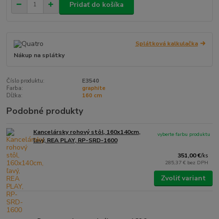
Pridať do košíka
Splátková kalkulačka
Nákup na splátky
Číslo produktu:
E3540
Farba:
graphite
Dĺžka:
160 cm
Podobné produkty
Kancelársky rohový stôl, 160x140cm,
vyberte farbu produktu
ľavý, REA PLAY, RP-SRD-1600
351,00 €
/
ks
285,37 €
bez DPH
Zvoliť variant