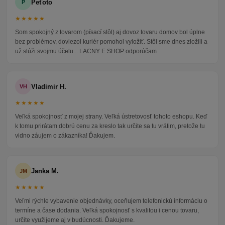
Peťoto
P
★★★★★
Som spokojný z tovarom (písací stôl) aj dovoz tovaru domov bol úplne
bez problémov, doviezol kuriér pomohol vyložiť. Stôl sme dnes zložili a
už slúži svojmu účelu... LACNY E SHOP odporúčam
Vladimir H.
VH
★★★★★
Veľká spokojnosť z mojej strany. Veľká ústretovosť tohoto eshopu. Keď
k tomu prirátam dobrú cenu za kreslo tak určite sa tu vrátim, pretože tu
vidno záujem o zákazníka! Ďakujem.
Janka M.
JM
★★★★★
Veľmi rýchle vybavenie objednávky, oceňujem telefonickú informáciu o
termíne a čase dodania. Veľká spokojnosť s kvalitou i cenou tovaru,
určite využijeme aj v budúcnosti. Ďakujeme.