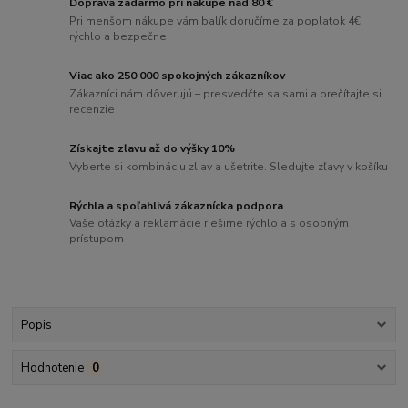
Doprava zadarmo pri nákupe nad 80 €
Pri menšom nákupe vám balík doručíme za poplatok 4€,
rýchlo a bezpečne
Viac ako 250 000 spokojných zákazníkov
Zákazníci nám dôverujú – presvedčte sa sami a prečítajte si
recenzie
Získajte zľavu až do výšky 10%
Vyberte si kombináciu zliav a ušetrite. Sledujte zľavy v košíku
Rýchla a spoľahlivá zákaznícka podpora
Vaše otázky a reklamácie riešime rýchlo a s osobným
prístupom
Popis
Hodnotenie
0