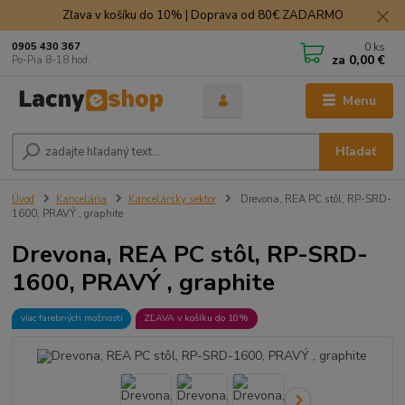
Zľava v košíku do 10% | Doprava od 80€ ZADARMO
0
ks
0905 430 367
za
0,00 €
Po-Pia 8-18 hod.
Menu
Hľadať
Úvod
Kancelária
Kancelársky sektor
Drevona, REA PC stôl, RP-SRD-
1600, PRAVÝ , graphite
Drevona, REA PC stôl, RP-SRD-
1600, PRAVÝ , graphite
viac farebných možností
ZĽAVA v košíku do 10%