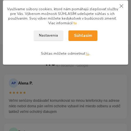
Kancelárske a písacie stoly
Využívame súbory cookies, ktoré nám pomáhajú zlepšovať služby
Písacie a pc stoly
pre Vás. Výberom možnosti SÚHLASÍM udeľujete súhlas s ich
používaním. Svoj výber môžete kedykoľvek v budúcnosti zmeniť.
REA OFFICE , REA PLAY
Viac informácií
tu
Súhlasím
Nastavenia
GOOGLE RECENZIE ZÁKAZNÍKOV
Súhlas môžete odmietnuť
tu
.
★★★★★
4.9
47 recenzií · Google
Alena P.
AP
★★★★★
Veľmi seriózny dodávateľ komunikoval so mnou telefonicky na adrese
nikto nebol doma pán veľmi ochotne vybavil iné miesto odberu a vodič
taktiež veľmi ochotný ďakujem