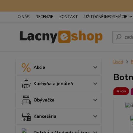
O NÁS
RECENZIE
KONTAKT
UŽITOČNÉ INFORMÁCIE
Úvod
B
Akcie
Botn
Kuchyňa a jedáleň
Akcia
Obývačka
Kancelária
Detská a študentská izba