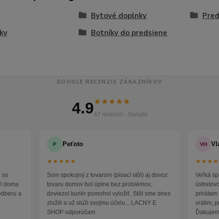
Bytové doplnky
Pred
ky
Botníky do predsiene
GOOGLE RECENZIE ZÁKAZNÍKOV
★★★★★
4.9
47 recenzií · Google
Peťoto
Vl
P
VH
★★★★★
★★★
 so
Som spokojný z tovarom (písací stôl) aj dovoz
Veľká sp
ol doma
tovaru domov bol úplne bez problémov,
ústretov
odberu a
doviezol kuriér pomohol vyložiť. Stôl sme dnes
prirátam 
zložili a už slúži svojmu účelu... LACNY E
vrátim, 
SHOP odporúčam
Ďakujem