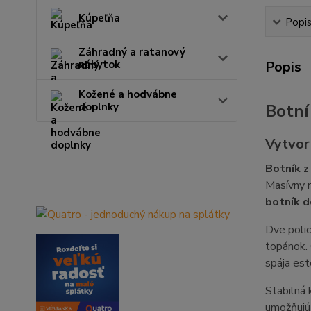
Kúpeľňa
Popi
Záhradný a ratanový
nábytok
Popis
Kožené a hodvábne
doplnky
Botní
Vytvor
Botník z
Masívny r
botník d
Dve poli
topánok. 
spája est
Stabilná 
umožňujú 