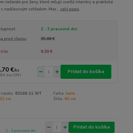
m riešením pre ženy, ktoré milujú svetlé interiéry a praktické
y s nadčasovým vzhľadom. Mas...
celý popis
tupnosť
2 - 3 pracovné dni
a pred zľavou
35,00 €
tríte
9,30 €
,70 €
/
ks
Pridať do košíka
89 €
bez DPH
roduktu:
83168-11 WT
Farba:
biela
32 cm
Šírka:
80 cm
Pridať do košíka
2 - 3 pracovné dni