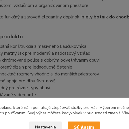
čistom, vzdušnom a organizovanom priestore.
te funkčný a zároveň elegantný doplnok,
biely botník do chod
 produktu
bilná konštrukcia z masívneho kaučukovníka
ly matný lak pre moderný a nadčasový vzhľad
 chrómované police s dobrým odvetrávaním obuvi
orený dizajn pre jednoduché čistenie
paktné rozmery vhodné aj do menších priestorov
né spoje pre dlhú životnosť
dný pre rôzne typy obuvi
ávané v demonte
tre produktu
ookies, ktoré nám pomáhajú zlepšovať služby pre Vás. Výberom možn
ich používaním. Svoj výber môžete kedykoľvek v budúcnosti zmeniť. Via
ka: 81 cm
ka: 30 cm
Súhlasím
Nastavenia