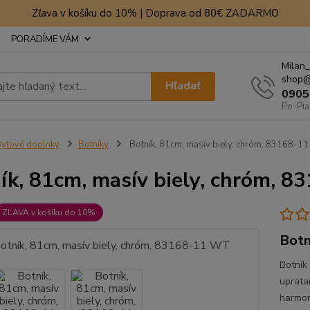
Zľava v košíku do 10% | Doprava od 80€ ZADARMO
PORADÍME VÁM
Milan_
shop@
Hľadať
0905
Po-Pia
ytové doplnky
Botníky
Botník, 81cm, masív biely, chróm, 83168-1
ík, 81cm, masív biely, chróm, 
ZĽAVA v košíku do 10%
Botn
Botník
uprata
harmon