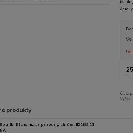
ideálny
detail
Dos
Cen
Uše
25
20,
Číslo p
Výška:
é produkty
Botník, 81cm, masív prírodný, chróm, 83168-11
NAT