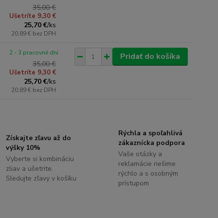
35,00 €
Ušetríte 9,30 €
25,70 €
/
ks
20,89 €
bez DPH
2 - 3 pracovné dni
Pridať do košíka
35,00 €
Ušetríte 9,30 €
25,70 €
/
ks
20,89 €
bez DPH
Rýchla a spoľahlivá
Získajte zľavu až do
zákaznícka podpora
výšky 10%
Vaše otázky a
Vyberte si kombináciu
reklamácie riešime
zliav a ušetrite.
rýchlo a s osobným
Sledujte zľavy v košíku
prístupom