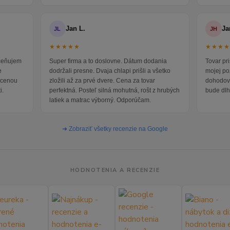
Jan L.
Ja
JL
JH
★★★★★
★★★
oceňujem
Super firma a to doslovne. Dátum dodania
Tovar pr
e
dodržali presne. Dvaja chlapi prišli a všetko
mojej po
i cenou
zložili až za prvé dvere. Cena za tovar
dohodova
i.
perfektná. Posteľ silná mohutná, rošt z hrubých
bude dlh
latiek a matrac výborný. Odporúčam.
➜ Zobraziť všetky recenzie na Google
HODNOTENIA A RECENZIE