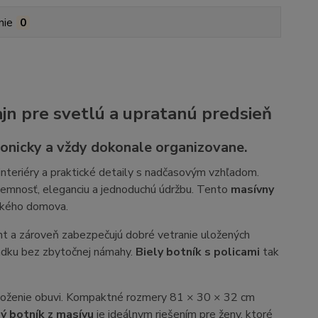
nie
0
ajn pre svetlú a upratanú predsieň
monicky a vždy dokonale organizovane.
 interiéry a praktické detaily s nadčasovým vzhľadom.
jemnosť, eleganciu a jednoduchú údržbu. Tento
masívny
ckého domova.
t a zároveň zabezpečujú dobré vetranie uložených
iadku bez zbytočnej námahy.
Biely botník s policami
tak
 uloženie obuvi. Kompaktné rozmery 81 × 30 × 32 cm
ý botník z masívu
je ideálnym riešením pre ženy, ktoré