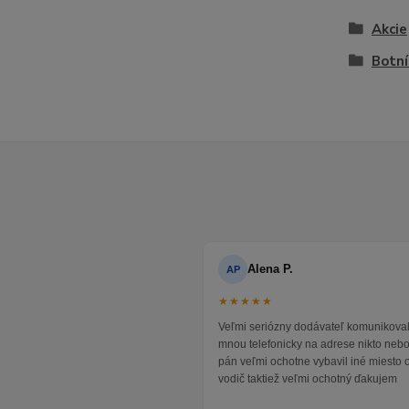
Akcie
Botní
Alena P.
AP
★★★★★
Veľmi seriózny dodávateľ komunikoval
mnou telefonicky na adrese nikto neb
pán veľmi ochotne vybavil iné miesto 
vodič taktiež veľmi ochotný ďakujem