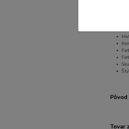
Výš
Hmo
Roz
Sve
Mat
Mat
Kon
Far
Far
Sku
Štý
Pôvod 
Tovar 