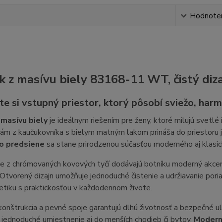
s
Hodnote
k z masívu biely 83168-11 WT, čistý diz
te si vstupný priestor, ktorý pôsobí sviežo, har
 masívu biely
je ideálnym riešením pre ženy, ktoré milujú svetlé
ám z kaučukovníka s bielym matným lakom prináša do priestoru 
o predsiene
sa stane prirodzenou súčasťou moderného aj klasi
ce z chrómovaných kovových tyčí dodávajú botníku moderný akcen
Otvorený dizajn umožňuje jednoduché čistenie a udržiavanie por
etiku s praktickosťou v každodennom živote.
konštrukcia a pevné spoje garantujú dlhú životnosť a bezpečné
jednoduché umiestnenie aj do menších chodieb či bytov.
Modern