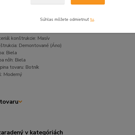
ka: 32 cm
tnosť: 3 kg
mer nohy: 4 × 2 cm
Súhlas môžete odmietnuť
tu
.
tlá výška: 2 cm
eriál: Masív
eriál konštrukcie: Masív
štrukcia: Demontované (Áno)
ba: Biela
ba nôh: Biela
pina tovaru: Botník
l: Moderný
tovaru
zaradený v kategóriách