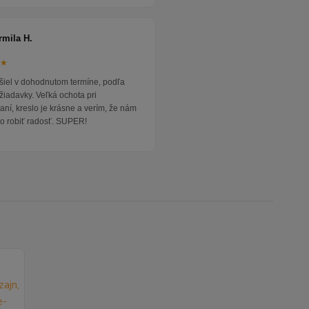
rmila H.
★★
išiel v dohodnutom termíne, podľa
žiadavky. Veľká ochota pri
ní, kreslo je krásne a verím, že nám
o robiť radosť. SUPER!