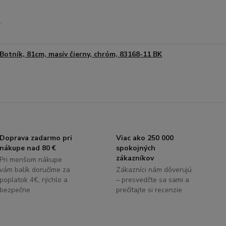
Botník, 81cm, masív čierny, chróm, 83168-11 BK
Doprava zadarmo pri
Viac ako 250 000
nákupe nad 80 €
spokojných
zákazníkov
Pri menšom nákupe
vám balík doručíme za
Zákazníci nám dôverujú
poplatok 4€, rýchlo a
– presvedčte sa sami a
bezpečne
prečítajte si recenzie