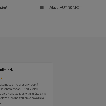
sieň
!!! Akcia AUTRONIC !!!
adimir H.
★★
okojnosť z mojej strany. Veľká
osť tohoto eshopu. Keď k tomu
dobrú cenu za kreslo tak určite sa tu
pretože tu vidno záujem o zákazníka!
.