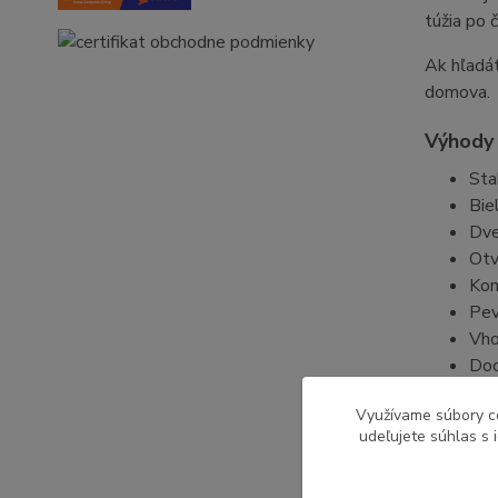
túžia po 
Ak hľadá
domova.
Výhody
Sta
Bie
Dve
Otv
Kom
Pev
Vho
Dod
Parame
Využívame súbory c
udeľujete súhlas s 
Šír
Hĺb