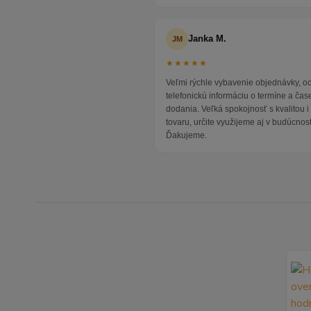
Janka M.
JM
★★★★★
Veľmi rýchle vybavenie objednávky, 
telefonickú informáciu o termíne a čas
dodania. Veľká spokojnosť s kvalitou 
tovaru, určite využijeme aj v budúcnost
Ďakujeme.