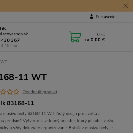
Prihlásenie
Filo
lacnyeshop.sk
0
ks
za
0,00 €
 430 367
 8-18 hod.
1 WT
83168-11 WT
Ohodnotiť produkt
ík 83168-11
 z masívu biely 83168-11 WT, čistý dizajn pre svetlú a
nú predsieň Vytvorte si vstupný priestor, ktorý pôsobí sviežo,
icky a vždy dokonale organizovane. Botník z masívu biely je