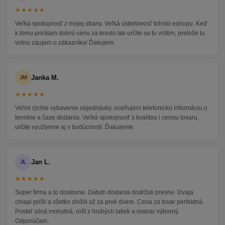
★★★★★
Veľká spokojnosť z mojej strany. Veľká ústretovosť tohoto eshopu. Keď
k tomu prirátam dobrú cenu za kreslo tak určite sa tu vrátim, pretože tu
vidno záujem o zákazníka! Ďakujem.
Janka M.
JM
★★★★★
Veľmi rýchle vybavenie objednávky, oceňujem telefonickú informáciu o
termíne a čase dodania. Veľká spokojnosť s kvalitou i cenou tovaru,
určite využijeme aj v budúcnosti. Ďakujeme.
Jan L.
JL
★★★★★
Super firma a to doslovne. Dátum dodania dodržali presne. Dvaja
chlapi prišli a všetko zložili až za prvé dvere. Cena za tovar perfektná.
Posteľ silná mohutná, rošt z hrubých latiek a matrac výborný.
Odporúčam.