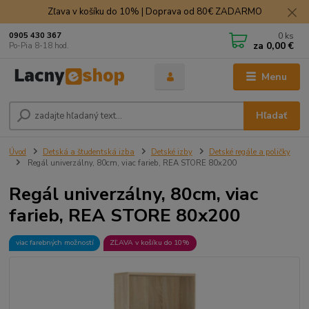
Zľava v košíku do 10% | Doprava od 80€ ZADARMO
0
ks
0905 430 367
za
0,00 €
Po-Pia 8-18 hod.
Menu
Hľadať
Úvod
Detská a študentská izba
Detské izby
Detské regále a poličky
Regál univerzálny, 80cm, viac farieb, REA STORE 80x200
Regál univerzálny, 80cm, viac
farieb, REA STORE 80x200
viac farebných možností
ZĽAVA v košíku do 10%