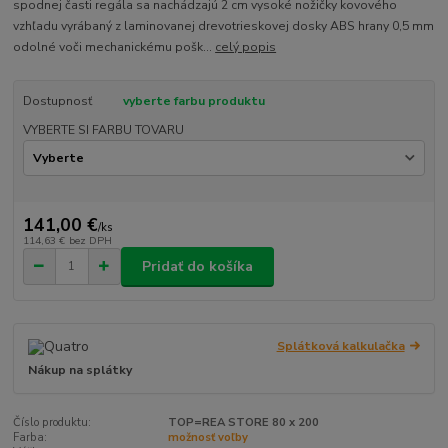
spodnej časti regála sa nachádzajú 2 cm vysoké nožičky kovového
vzhľadu vyrábaný z laminovanej drevotrieskovej dosky ABS hrany 0,5 mm
odolné voči mechanickému pošk...
celý popis
Dostupnosť
vyberte farbu produktu
VYBERTE SI FARBU TOVARU
141,00 €
/
ks
114,63 €
bez DPH
Pridať do košíka
Splátková kalkulačka
Nákup na splátky
Číslo produktu:
TOP=REA STORE 80 x 200
Farba:
možnosť voľby