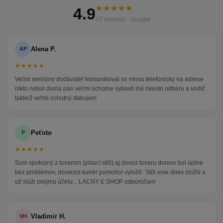
★★★★★
4.9
47 recenzií · Google
Alena P.
AP
★★★★★
Veľmi seriózny dodávateľ komunikoval so mnou telefonicky na adrese
nikto nebol doma pán veľmi ochotne vybavil iné miesto odberu a vodič
taktiež veľmi ochotný ďakujem
Peťoto
P
★★★★★
Som spokojný z tovarom (písací stôl) aj dovoz tovaru domov bol úplne
bez problémov, doviezol kuriér pomohol vyložiť. Stôl sme dnes zložili a
už slúži svojmu účelu... LACNY E SHOP odporúčam
Vladimir H.
VH