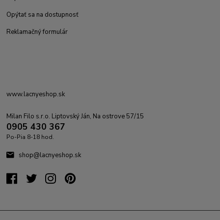
Opýtať sa na dostupnosť
Reklamačný formulár
www.lacnyeshop.sk
Milan Filo s.r.o. Liptovský Ján, Na ostrove 57/15
0905 430 367
Po-Pia 8-18 hod.
shop@lacnyeshop.sk