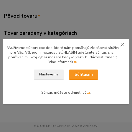
Pôvod tovaru
Tovar zaradený v kategóriách
Detská a študentská izba
Využívame súbory cookies, ktoré nám pomáhajú zlepšovať služby
Bytové doplnky
pre Vás. Výberom možnosti SÚHLASÍM udeľujete súhlas s ich
používaním. Svoj výber môžete kedykoľvek v budúcnosti zmeniť.
Drevona
Viac informácií
tu
Detské izby
Súhlasím
Nastavenia
Regále
Regály a knižnice
Súhlas môžete odmietnuť
tu
.
Detské regále a poličky
GOOGLE RECENZIE ZÁKAZNÍKOV