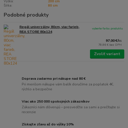
Výška:
200 cm
Šírka:
80 cm
Podobné produkty
Regál univerzálny, 80cm, viac farieb,
vyberte farbu produktu
REA STORE 80x124
97,00 €
/
ks
78,86 €
bez DPH
Zvoliť variant
Doprava zadarmo pri nákupe nad 80 €
Pri menšom nákupe vám balík doručíme za poplatok 4€,
rýchlo a bezpečne
Viac ako 250 000 spokojných zákazníkov
Zákazníci nám dôverujú – presvedčte sa sami a prečítajte si
recenzie
Získajte zľavu až do výšky 10%