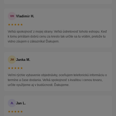
Vladimir H.
VH
★★★★★
Veľká spokojnosť z mojej strany. Veľká ústretovosť tohoto eshopu. Keď
k tomu prirátam dobrú cenu za kreslo tak určite sa tu vrátim, pretože tu
vidno záujem o zákazníka! Ďakujem.
Janka M.
JM
★★★★★
Veľmi rýchle vybavenie objednávky, oceňujem telefonickú informáciu o
termíne a čase dodania. Veľká spokojnosť s kvalitou i cenou tovaru,
určite využijeme aj v budúcnosti. Ďakujeme.
Jan L.
JL
★★★★★