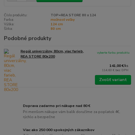
Číslo produktu:
TOP=REA STORE 80 x 124
Farba:
možnosť voľby
Výška:
124 cm
Šírka:
80 cm
Podobné produkty
Regál univerzálny, 80cm, viac farieb,
vyberte farbu produktu
REA STORE 80x200
141,00 €
/
ks
114,63 €
bez DPH
Zvoliť variant
Doprava zadarmo pri nákupe nad 80 €
Pri menšom nákupe vám balík doručíme za poplatok 4€,
rýchlo a bezpečne
Viac ako 250 000 spokojných zákazníkov