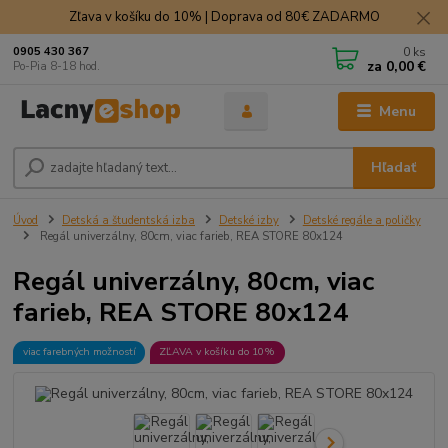
Zľava v košíku do 10% | Doprava od 80€ ZADARMO
0
ks
0905 430 367
za
0,00 €
Po-Pia 8-18 hod.
Menu
Hľadať
Úvod
Detská a študentská izba
Detské izby
Detské regále a poličky
Regál univerzálny, 80cm, viac farieb, REA STORE 80x124
Regál univerzálny, 80cm, viac
farieb, REA STORE 80x124
viac farebných možností
ZĽAVA v košíku do 10%