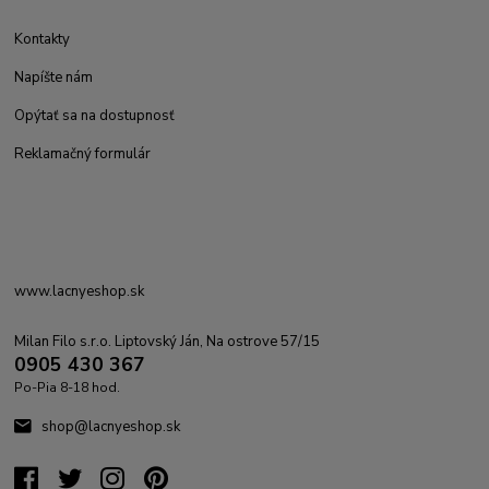
Kontakty
Napíšte nám
Opýtať sa na dostupnosť
Reklamačný formulár
www.lacnyeshop.sk
Milan Filo s.r.o. Liptovský Ján, Na ostrove 57/15
0905 430 367
Po-Pia 8-18 hod.
shop@lacnyeshop.sk