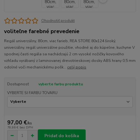
Ohodnotiť produkt
voliteľne farebné prevedenie
Regál univerzálny, 80cm, viac farieb, REA STORE 80x124 široký,
univerzálny, regál univerzálne použitie, vhodné aj do kúpelne, kuchyne V
spodnej časti regála sa nachádzajú 2 cm vysoké nožičky kovového
vzhľadu vyrábaný z laminovanej drevotrieskovej dosky ABS hrany 0,5 mm
odolné voči mechanickému pošk...
celý popis
Dostupnosť
vyberte farbu produktu
VYBERTE SI FARBU TOVARU
97,00 €
/
ks
78,86 €
bez DPH
Pridať do košíka