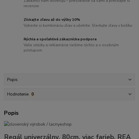
Zákazníci nám dôverujú – presvedčte sa sami a prečítajte si
recenzie
Získajte zľavu až do výšky 10%
Vyberte si kombináciu zliav a ušetrite. Sledujte zľavy v košíku
Rýchla a spoľahlivá zákaznícka podpora
Vaše otázky a reklamácie riešime rýchlo a s osobným
prístupom
Popis
Hodnotenie
0
Popis
Regál univerzálny, 80cm, viac farieb, REA