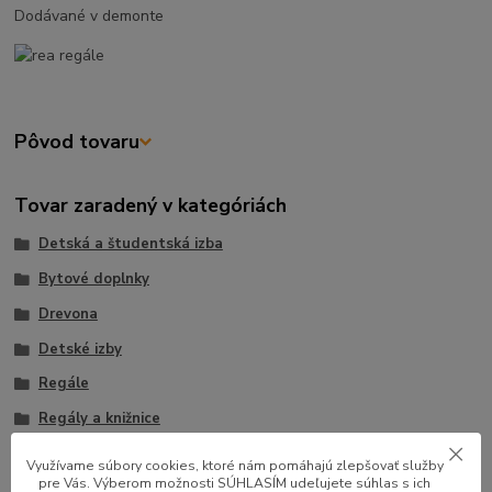
Dodávané v demonte
Pôvod tovaru
Tovar zaradený v kategóriách
Detská a študentská izba
Bytové doplnky
Drevona
Detské izby
Regále
Regály a knižnice
Detské regále a poličky
Využívame súbory cookies, ktoré nám pomáhajú zlepšovať služby
pre Vás. Výberom možnosti SÚHLASÍM udeľujete súhlas s ich