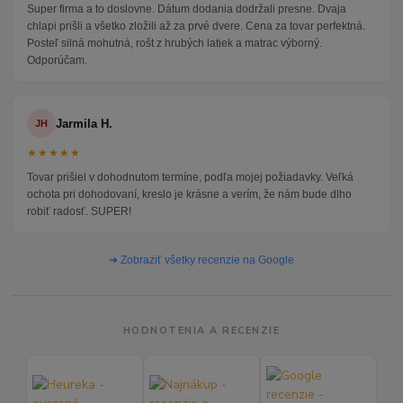
Super firma a to doslovne. Dátum dodania dodržali presne. Dvaja
chlapi prišli a všetko zložili až za prvé dvere. Cena za tovar perfektná.
Posteľ silná mohutná, rošt z hrubých latiek a matrac výborný.
Odporúčam.
Jarmila H.
JH
★★★★★
Tovar prišiel v dohodnutom termíne, podľa mojej požiadavky. Veľká
ochota pri dohodovaní, kreslo je krásne a verím, že nám bude dlho
robiť radosť. SUPER!
➜ Zobraziť všetky recenzie na Google
HODNOTENIA A RECENZIE