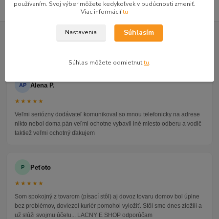
používaním. Svoj výber môžete kedykoľvek v budúcnosti zmeniť.
Viac informácií
tu
GOOGLE RECENZIE ZÁKAZNÍKOV
Súhlasím
Nastavenia
★★★★★
4.9
47 recenzií · Google
Súhlas môžete odmietnuť
tu
.
Alena P.
AP
★★★★★
Veľmi seriózny dodávateľ komunikoval so mnou telefonicky na adrese
nikto nebol doma pán veľmi ochotne vybavil iné miesto odberu a vodič
taktiež veľmi ochotný ďakujem
Peťoto
P
★★★★★
Som spokojný z tovarom (písací stôl) aj dovoz tovaru domov bol úplne
bez problémov, doviezol kuriér pomohol vyložiť. Stôl sme dnes zložili a
už slúži svojmu účelu... LACNY E SHOP odporúčam