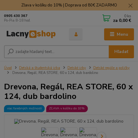
Zľava v košíku do 10% | Doprava od 80€ ZADARMO
0
ks
0905 430 367
za
0,00 €
Po-Pia 8-18 hod.
Menu
Hľadať
Úvod
Detská a študentská izba
Detské izby
Detské regále a poličky
Drevona, Regál, REA STORE, 60 x 124, dub bardolino
Drevona, Regál, REA STORE, 60 x
124, dub bardolino
viac farebných možností
ZĽAVA v košíku do 10%