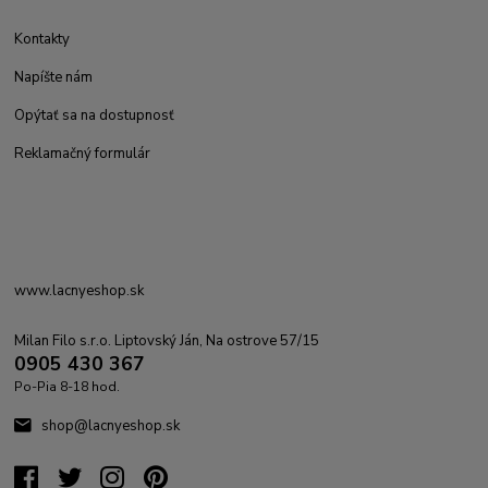
Kontakty
Napíšte nám
Opýtať sa na dostupnosť
Reklamačný formulár
www.lacnyeshop.sk
Milan Filo s.r.o. Liptovský Ján, Na ostrove 57/15
0905 430 367
Po-Pia 8-18 hod.
shop@lacnyeshop.sk