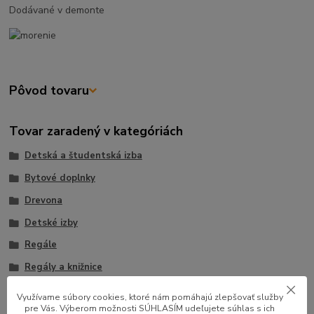
Dodávané v demonte
Pôvod tovaru
Tovar zaradený v kategóriách
Detská a študentská izba
Bytové doplnky
Drevona
Detské izby
Regále
Regály a knižnice
Detské regále a poličky
Využívame súbory cookies, ktoré nám pomáhajú zlepšovať služby
pre Vás. Výberom možnosti SÚHLASÍM udeľujete súhlas s ich