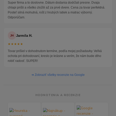
Super firma a to doslovne. Dátum dodania dodržali presne. Dvaja
chlapi prišli a všetko zložili až za prvé dvere. Cena za tovar perfektná.
Posteľ silná mohutná, rošt z hrubých latiek a matrac výborný.
Odporúčam.
Jarmila H.
JH
★★★★★
Tovar prišiel v dohodnutom termíne, podľa mojej požiadavky. Veľká
ochota pri dohodovaní, kreslo je krásne a verím, že nám bude dlho
robiť radosť. SUPER!
➜ Zobraziť všetky recenzie na Google
HODNOTENIA A RECENZIE