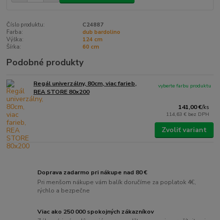
Číslo produktu:
C24887
Farba:
dub bardolino
Výška:
124 cm
Šírka:
60 cm
Podobné produkty
Regál univerzálny, 80cm, viac farieb,
vyberte farbu produktu
REA STORE 80x200
141,00 €
/
ks
114,63 €
bez DPH
Zvoliť variant
Doprava zadarmo pri nákupe nad 80 €
Pri menšom nákupe vám balík doručíme za poplatok 4€,
rýchlo a bezpečne
Viac ako 250 000 spokojných zákazníkov