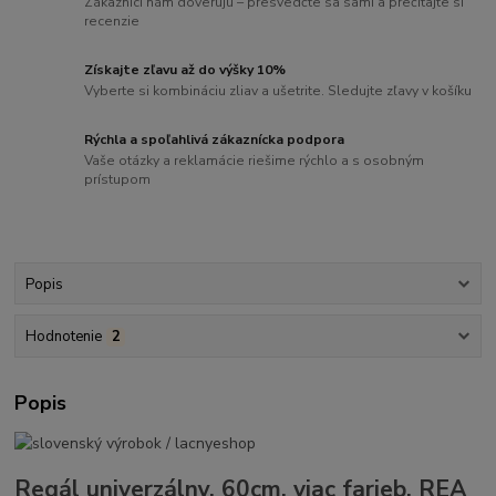
Zákazníci nám dôverujú – presvedčte sa sami a prečítajte si
recenzie
Získajte zľavu až do výšky 10%
Vyberte si kombináciu zliav a ušetrite. Sledujte zľavy v košíku
Rýchla a spoľahlivá zákaznícka podpora
Vaše otázky a reklamácie riešime rýchlo a s osobným
prístupom
Popis
Hodnotenie
2
Popis
Regál univerzálny, 60cm, viac farieb, REA