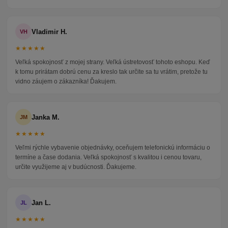
Vladimir H.
VH
★★★★★
Veľká spokojnosť z mojej strany. Veľká ústretovosť tohoto eshopu. Keď
k tomu prirátam dobrú cenu za kreslo tak určite sa tu vrátim, pretože tu
vidno záujem o zákazníka! Ďakujem.
Janka M.
JM
★★★★★
Veľmi rýchle vybavenie objednávky, oceňujem telefonickú informáciu o
termíne a čase dodania. Veľká spokojnosť s kvalitou i cenou tovaru,
určite využijeme aj v budúcnosti. Ďakujeme.
Jan L.
JL
★★★★★