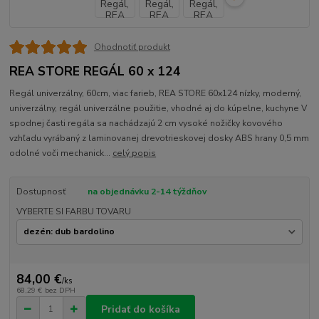
Ohodnotiť produkt
REA STORE REGÁL 60 x 124
Regál univerzálny, 60cm, viac farieb, REA STORE 60x124 nízky, moderný,
univerzálny, regál univerzálne použitie, vhodné aj do kúpelne, kuchyne V
spodnej časti regála sa nachádzajú 2 cm vysoké nožičky kovového
vzhľadu vyrábaný z laminovanej drevotrieskovej dosky ABS hrany 0,5 mm
odolné voči mechanick...
celý popis
Dostupnosť
na objednávku 2-14 týždňov
VYBERTE SI FARBU TOVARU
84,00 €
/
ks
68,29 €
bez DPH
Pridať do košíka