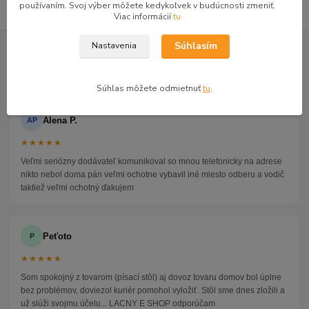
používaním. Svoj výber môžete kedykoľvek v budúcnosti zmeniť.
Viac informácií
tu
GOOGLE RECENZIE ZÁKAZNÍKOV
Súhlasím
Nastavenia
★★★★★
4.9
47 recenzií · Google
Súhlas môžete odmietnuť
tu
.
Alena P.
AP
★★★★★
Veľmi seriózny dodávateľ komunikoval so mnou telefonicky na adrese
nikto nebol doma pán veľmi ochotne vybavil iné miesto odberu a vodič
taktiež veľmi ochotný ďakujem
Peťoto
P
★★★★★
Som spokojný z tovarom (písací stôl) aj dovoz tovaru domov bol úplne
bez problémov, doviezol kuriér pomohol vyložiť. Stôl sme dnes zložili a
už slúži svojmu účelu... LACNY E SHOP odporúčam