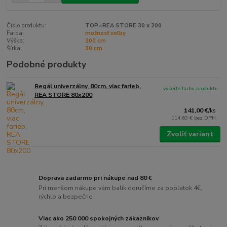
Číslo produktu:
TOP=REA STORE 30 x 200
Farba:
možnosť voľby
Výška:
200 cm
Šírka:
30 cm
Podobné produkty
Regál univerzálny, 80cm, viac farieb,
vyberte farbu produktu
REA STORE 80x200
141,00 €
/
ks
114,63 €
bez DPH
Zvoliť variant
Doprava zadarmo pri nákupe nad 80 €
Pri menšom nákupe vám balík doručíme za poplatok 4€,
rýchlo a bezpečne
Viac ako 250 000 spokojných zákazníkov