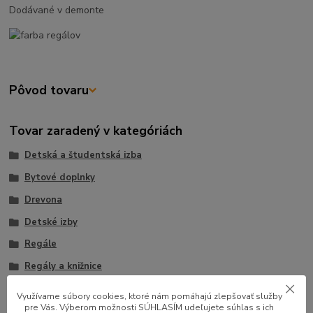
Dodávané v demonte
Pôvod tovaru
Tovar zaradený v kategóriách
Detská a študentská izba
Bytové doplnky
Drevona
Detské izby
Regále
Regály a knižnice
Detské regále a poličky
Využívame súbory cookies, ktoré nám pomáhajú zlepšovať služby
pre Vás. Výberom možnosti SÚHLASÍM udeľujete súhlas s ich