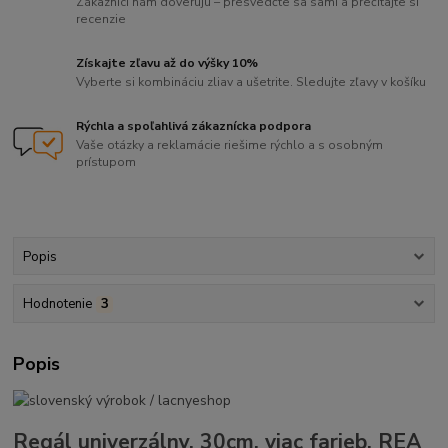
Zákazníci nám dôverujú – presvedčte sa sami a prečítajte si
recenzie
Získajte zľavu až do výšky 10%
Vyberte si kombináciu zliav a ušetrite. Sledujte zľavy v košíku
Rýchla a spoľahlivá zákaznícka podpora
Vaše otázky a reklamácie riešime rýchlo a s osobným
prístupom
Popis
Hodnotenie
3
Popis
Regál univerzálny, 30cm, viac farieb, REA