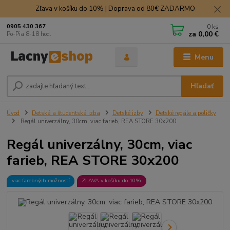
Zľava v košíku do 10% | Doprava od 80€ ZADARMO
0
ks
0905 430 367
za
0,00 €
Po-Pia 8-18 hod.
Menu
Hľadať
Úvod
Detská a študentská izba
Detské izby
Detské regále a poličky
Regál univerzálny, 30cm, viac farieb, REA STORE 30x200
Regál univerzálny, 30cm, viac
farieb, REA STORE 30x200
viac farebných možností
ZĽAVA v košíku do 10%