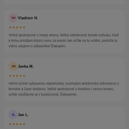
Vladimir H.
VH
★★★★★
Veľká spokojnosť z mojej strany. Veľká ústretovosť tohoto eshopu. Keď
k tomu prirátam dobrú cenu za kreslo tak určite sa tu vrátim, pretože tu
vidno záujem o zákazníka! Ďakujem.
Janka M.
JM
★★★★★
Veľmi rýchle vybavenie objednávky, oceňujem telefonickú informáciu o
termíne a čase dodania. Veľká spokojnosť s kvalitou i cenou tovaru,
určite využijeme aj v budúcnosti. Ďakujeme.
Jan L.
JL
★★★★★