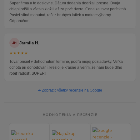
Super firma a to doslovne. Dátum dodania dodržali presne. Dvaja
chlapi prišli a všetko zložili až za prvé dvere. Cena za tovar perfektná.
Posteľ silná mohutná, rošt z hrubých latiek a matrac výborný.
Odporúčam.
Jarmila H.
JH
★★★★★
Tovar prišiel v dohodnutom termíne, podľa mojej požiadavky. Veľká
ochota pri dohodovaní, kreslo je krásne a verím, že nám bude dlho
robiť radosť. SUPER!
➜ Zobraziť všetky recenzie na Google
HODNOTENIA A RECENZIE