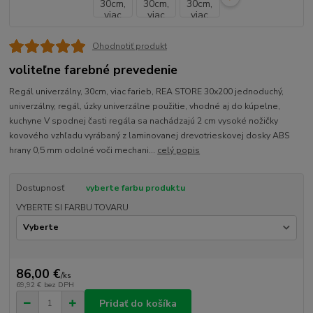
Ohodnotiť produkt
voliteľne farebné prevedenie
Regál univerzálny, 30cm, viac farieb, REA STORE 30x200 jednoduchý,
univerzálny, regál, úzky univerzálne použitie, vhodné aj do kúpelne,
kuchyne V spodnej časti regála sa nachádzajú 2 cm vysoké nožičky
kovového vzhľadu vyrábaný z laminovanej drevotrieskovej dosky ABS
hrany 0,5 mm odolné voči mechani...
celý popis
Dostupnosť
vyberte farbu produktu
VYBERTE SI FARBU TOVARU
86,00 €
/
ks
69,92 €
bez DPH
Pridať do košíka