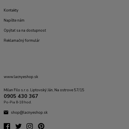
Kontakty
Napíšte nám
Opýtať sa na dostupnosť
Reklamačný formulár
www.lacnyeshop.sk
Milan Filo s.r.o. Liptovský Ján, Na ostrove 57/15
0905 430 367
Po-Pia 8-18 hod.
shop@lacnyeshop.sk