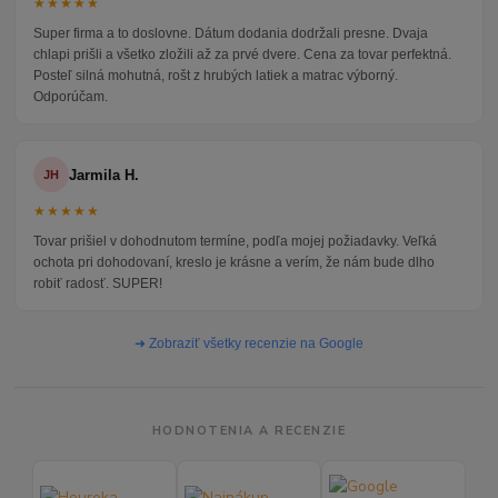
★★★★★
Super firma a to doslovne. Dátum dodania dodržali presne. Dvaja
chlapi prišli a všetko zložili až za prvé dvere. Cena za tovar perfektná.
Posteľ silná mohutná, rošt z hrubých latiek a matrac výborný.
Odporúčam.
Jarmila H.
JH
★★★★★
Tovar prišiel v dohodnutom termíne, podľa mojej požiadavky. Veľká
ochota pri dohodovaní, kreslo je krásne a verím, že nám bude dlho
robiť radosť. SUPER!
➜ Zobraziť všetky recenzie na Google
HODNOTENIA A RECENZIE