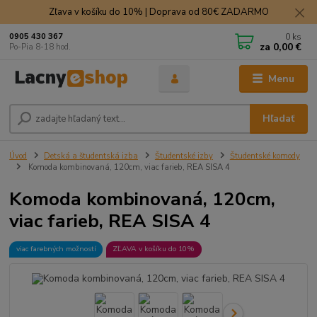
Zľava v košíku do 10% | Doprava od 80€ ZADARMO
0
ks
0905 430 367
za
0,00 €
Po-Pia 8-18 hod.
Menu
Hľadať
Úvod
Detská a študentská izba
Študentské izby
Študentské komody
Komoda kombinovaná, 120cm, viac farieb, REA SISA 4
Komoda kombinovaná, 120cm,
viac farieb, REA SISA 4
viac farebných možností
ZĽAVA v košíku do 10%