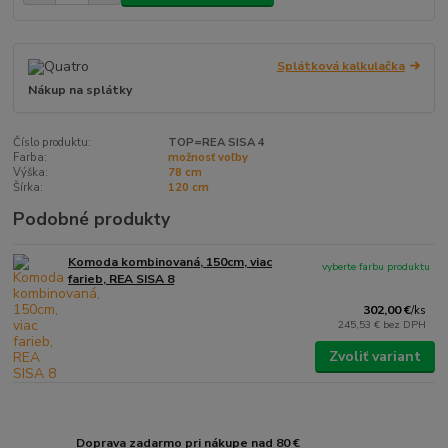
Splátková kalkulačka
Nákup na splátky
Číslo produktu:
TOP=REA SISA 4
Farba:
možnosť voľby
Výška:
78 cm
Šírka:
120 cm
Podobné produkty
Komoda kombinovaná, 150cm, viac
vyberte farbu produktu
farieb, REA SISA 8
302,00 €
/
ks
245,53 €
bez DPH
Zvoliť variant
Doprava zadarmo pri nákupe nad 80 €