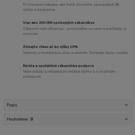
Pri menšom nákupe vám balík doručíme za poplatok 4€,
rýchlo a bezpečne
Viac ako 250 000 spokojných zákazníkov
Zákazníci nám dôverujú – presvedčte sa sami a prečítajte si
recenzie
Získajte zľavu až do výšky 10%
Vyberte si kombináciu zliav a ušetrite. Sledujte zľavy v košíku
Rýchla a spoľahlivá zákaznícka podpora
Vaše otázky a reklamácie riešime rýchlo a s osobným
prístupom
Popis
Hodnotenie
0