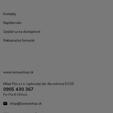
Kontakty
Napíšte nám
Opýtať sa na dostupnosť
Reklamačný formulár
www.lacnyeshop.sk
Milan Filo s.r.o. Liptovský Ján, Na ostrove 57/15
0905 430 367
Po-Pia 8-18 hod.
shop@lacnyeshop.sk