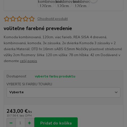
Ohodnotiť produkt
voliteľne farebné prevedenie
Komoda kombinovaná, 120cm, viac farieb, REA SISA 4 drevená,
kombinovaná, komoda, 3x zásuvka, 2x dvierka Komoda 3 zásuvky + 2
dvierka Materiál: DTD hr.16mm sABS 0,5mm Nožičky plastové strieborné
výšky 2cm Rozmery: šírka: 120 cm výška: 78 cm hĺbka: 42 cm Dodávané v
demonte
celý popis
Dostupnosť
vyberte farbu produktu
VYBERTE SI FARBU TOVARU
243,00 €
/
ks
197,56 €
bez DPH
Pridať do košíka