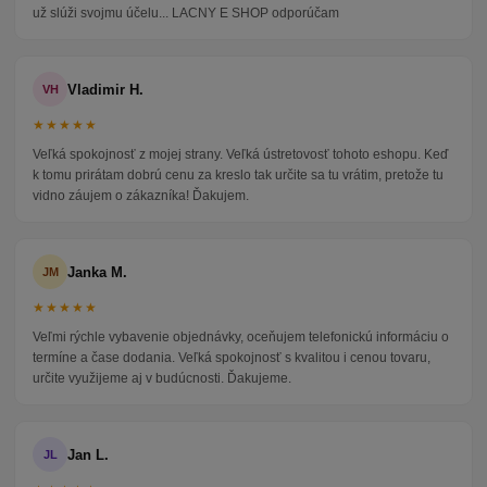
už slúži svojmu účelu... LACNY E SHOP odporúčam
Vladimir H.
VH
★★★★★
Veľká spokojnosť z mojej strany. Veľká ústretovosť tohoto eshopu. Keď
k tomu prirátam dobrú cenu za kreslo tak určite sa tu vrátim, pretože tu
vidno záujem o zákazníka! Ďakujem.
Janka M.
JM
★★★★★
Veľmi rýchle vybavenie objednávky, oceňujem telefonickú informáciu o
termíne a čase dodania. Veľká spokojnosť s kvalitou i cenou tovaru,
určite využijeme aj v budúcnosti. Ďakujeme.
Jan L.
JL