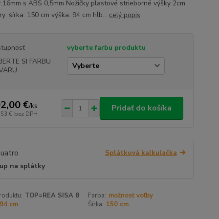
.16mm s ABS 0,5mm Nožičky plastové strieborné výšky 2cm
y: šírka: 150 cm výška: 94 cm hĺb...
celý popis
tupnosť
vyberte farbu produktu
BERTE SI FARBU
VARU
2,00 €
/
ks
Pridať do košíka
,53 €
bez DPH
Splátková kalkulačka
up na splátky
roduktu:
TOP=REA SISA 8
Farba:
možnosť voľby
94 cm
Šírka:
150 cm