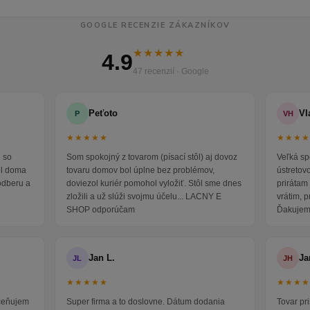
GOOGLE RECENZIE ZÁKAZNÍKOV
★★★★★
4.9
47 recenzií · Google
Peťoto
Vl
P
VH
★★★★★
★★★
 so
Som spokojný z tovarom (písací stôl) aj dovoz
Veľká sp
ol doma
tovaru domov bol úplne bez problémov,
ústretov
odberu a
doviezol kuriér pomohol vyložiť. Stôl sme dnes
prirátam 
zložili a už slúži svojmu účelu... LACNY E
vrátim, 
SHOP odporúčam
Ďakujem
Jan L.
Ja
JL
JH
★★★★★
★★★
oceňujem
Super firma a to doslovne. Dátum dodania
Tovar pr