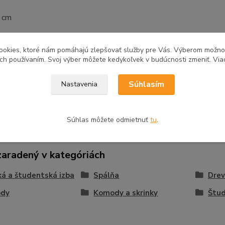
2 cm
é v demonte
ookies, ktoré nám pomáhajú zlepšovať služby pre Vás. Výberom možn
ich používaním. Svoj výber môžete kedykoľvek v budúcnosti zmeniť. Via
Súhlasím
Nastavenia
tovaru
Súhlas môžete odmietnuť
tu
.
zaradený v kategóriách
á a študentská izba
Spálňa
Dre
dy
Komody a skrinky
Štu