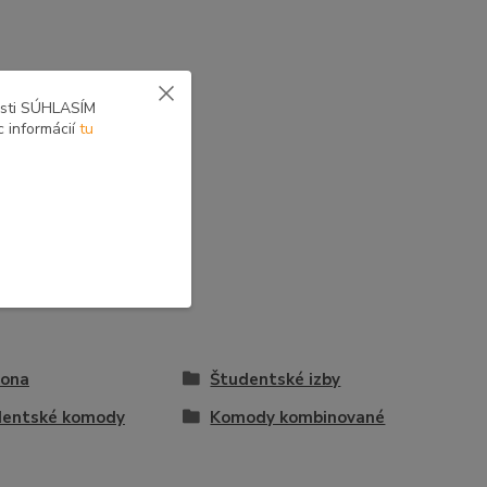
osti SÚHLASÍM
c informácií
tu
vona
Študentské izby
dentské komody
Komody kombinované