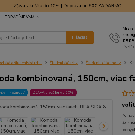
Zľava v košíku do 10% | Doprava od 80€ ZADARMO
PORADÍME VÁM
Milan_
shop@
Hľadať
0905
Po-Pia
etská a študentská izba
Študentské izby
Študentské komody
Kom
da kombinovaná, 150cm, viac fa
bných možností
ZĽAVA v košíku do 10%
voli
Komoda
3x zás
jednýc