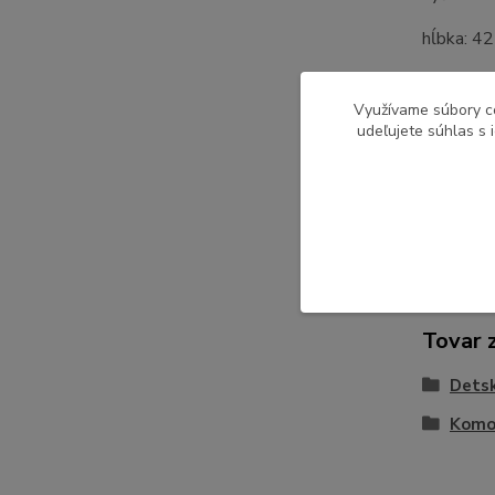
hĺbka: 4
Dodávan
Využívame súbory c
udeľujete súhlas s 
Pôvod 
Tovar 
Detsk
Komo