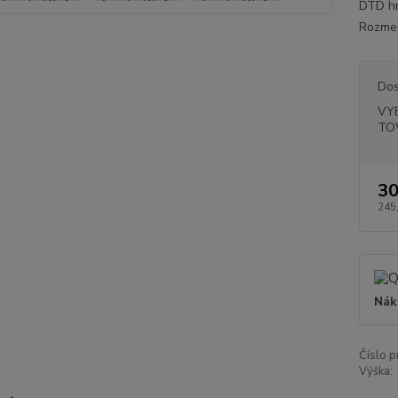
DTD hr
Rozmer
Dos
VY
TO
30
245
Nák
Číslo p
Výška: