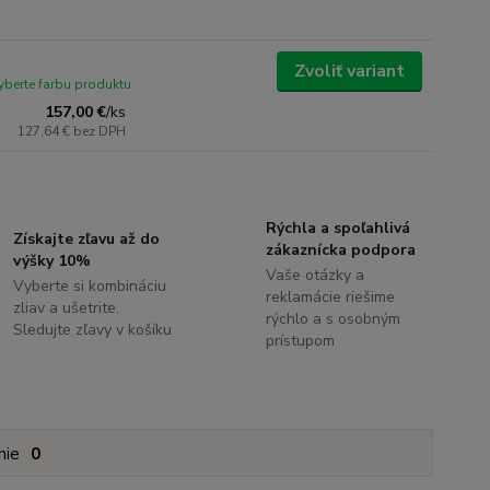
Zvoliť variant
yberte farbu produktu
157,00 €
/
ks
127,64 €
bez DPH
Rýchla a spoľahlivá
Získajte zľavu až do
zákaznícka podpora
výšky 10%
Vaše otázky a
Vyberte si kombináciu
reklamácie riešime
zliav a ušetrite.
rýchlo a s osobným
Sledujte zľavy v košíku
prístupom
nie
0