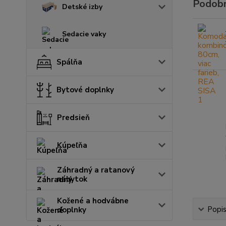
Podobn
Detské izby
Sedacie vaky
Spálňa
Bytové doplnky
Predsieň
Kúpeľňa
Záhradný a ratanový
nábytok
Kožené a hodvábne
Popi
doplnky