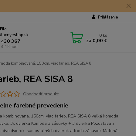
Prihlásenie
Filo
lacnyeshop.sk
0
ks
za
0,00 €
 430 367
 8-18 hod.
oda kombinovaná, 150cm, viac farieb, REA SISA 8
rieb, REA SISA 8
Ohodnotiť produkt
teľne farebné prevedenie
 kombinovaná, 150cm, viac farieb, REA SISA 8 veľká komoda,
uvka, 3x dvierka Komoda 3 zásuvky + 3 dvierka Pozostáva z
h dvojdvierok, samostatných dvierok a troch zásuviek Materiál: