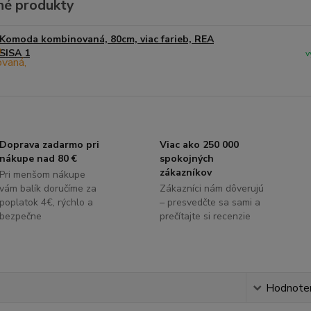
é produkty
Komoda kombinovaná, 80cm, viac farieb, REA
SISA 1
v
Doprava zadarmo pri
Viac ako 250 000
nákupe nad 80 €
spokojných
zákazníkov
Pri menšom nákupe
vám balík doručíme za
Zákazníci nám dôverujú
poplatok 4€, rýchlo a
– presvedčte sa sami a
bezpečne
prečítajte si recenzie
s
Hodnote