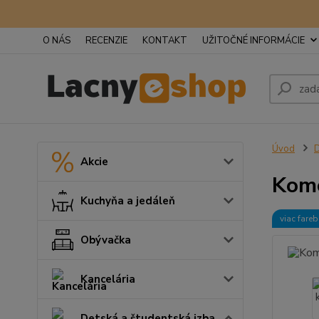
O NÁS
RECENZIE
KONTAKT
UŽITOČNÉ INFORMÁCIE
Úvod
D
Akcie
Komo
Kuchyňa a jedáleň
viac fare
Obývačka
Kancelária
Detská a študentská izba