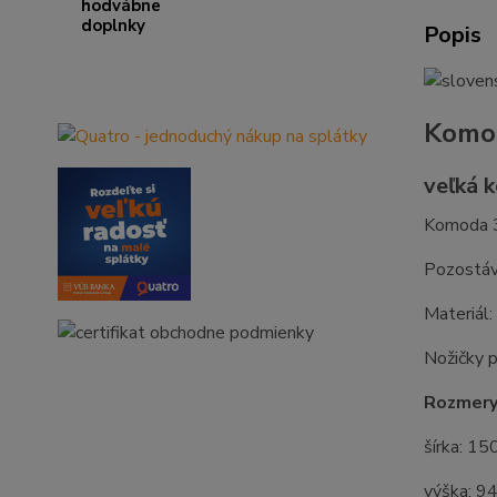
Popis
Komod
veľká 
Komoda 3
Pozostáva
Materiál
Nožičky 
Rozmery
šírka: 15
výška: 9