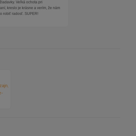
žiadavky. Veľká ochota pri
ní, kreslo je krásne a verím, že nám
o robiť radosť. SUPER!