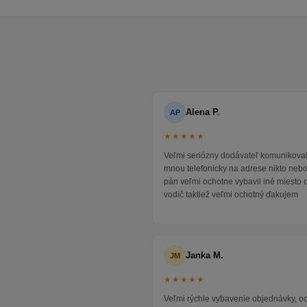
Alena P.
AP
★★★★★
Veľmi seriózny dodávateľ komunikoval
mnou telefonicky na adrese nikto neb
pán veľmi ochotne vybavil iné miesto 
vodič taktiež veľmi ochotný ďakujem
Janka M.
JM
★★★★★
Veľmi rýchle vybavenie objednávky, 