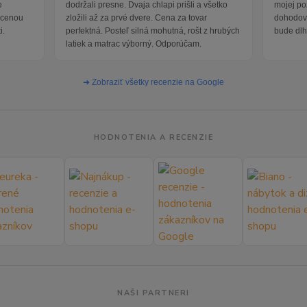
e
dodržali presne. Dvaja chlapi prišli a všetko
mojej po
i cenou
zložili až za prvé dvere. Cena za tovar
dohodova
i.
perfektná. Posteľ silná mohutná, rošt z hrubých
bude dlh
latiek a matrac výborný. Odporúčam.
➜ Zobraziť všetky recenzie na Google
HODNOTENIA A RECENZIE
NAŠI PARTNERI