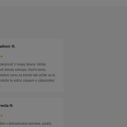
adimir H.
★★
okojnosť z mojej strany. Veľká
osť tohoto eshopu. Keď k tomu
dobrú cenu za kreslo tak určite sa tu
pretože tu vidno záujem o zákazníka!
.
rmila H.
★★
išiel v dohodnutom termíne, podľa