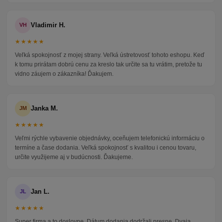
Vladimir H.
VH
★★★★★
Veľká spokojnosť z mojej strany. Veľká ústretovosť tohoto eshopu. Keď
k tomu prirátam dobrú cenu za kreslo tak určite sa tu vrátim, pretože tu
vidno záujem o zákazníka! Ďakujem.
Janka M.
JM
★★★★★
Veľmi rýchle vybavenie objednávky, oceňujem telefonickú informáciu o
termíne a čase dodania. Veľká spokojnosť s kvalitou i cenou tovaru,
určite využijeme aj v budúcnosti. Ďakujeme.
Jan L.
JL
★★★★★
Super firma a to doslovne. Dátum dodania dodržali presne. Dvaja