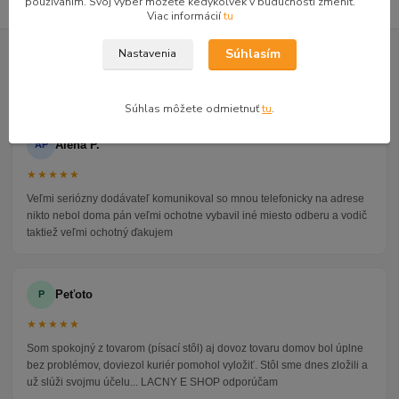
používaním. Svoj výber môžete kedykoľvek v budúcnosti zmeniť.
Viac informácií
tu
GOOGLE RECENZIE ZÁKAZNÍKOV
Súhlasím
Nastavenia
★★★★★
4.9
47 recenzií · Google
Súhlas môžete odmietnuť
tu
.
Alena P.
AP
★★★★★
Veľmi seriózny dodávateľ komunikoval so mnou telefonicky na adrese
nikto nebol doma pán veľmi ochotne vybavil iné miesto odberu a vodič
taktiež veľmi ochotný ďakujem
Peťoto
P
★★★★★
Som spokojný z tovarom (písací stôl) aj dovoz tovaru domov bol úplne
bez problémov, doviezol kuriér pomohol vyložiť. Stôl sme dnes zložili a
už slúži svojmu účelu... LACNY E SHOP odporúčam