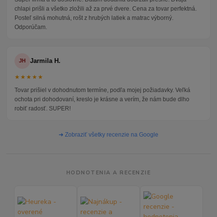
chlapi prišli a všetko zložili až za prvé dvere. Cena za tovar perfektná.
Posteľ silná mohutná, rošt z hrubých latiek a matrac výborný.
Odporúčam.
Jarmila H.
JH
★★★★★
Tovar prišiel v dohodnutom termíne, podľa mojej požiadavky. Veľká
ochota pri dohodovaní, kreslo je krásne a verím, že nám bude dlho
robiť radosť. SUPER!
➜ Zobraziť všetky recenzie na Google
HODNOTENIA A RECENZIE