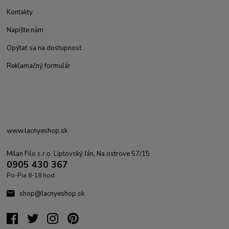
Kontakty
Napíšte nám
Opýtať sa na dostupnosť
Reklamačný formulár
www.lacnyeshop.sk
Milan Filo s.r.o. Liptovský Ján, Na ostrove 57/15
0905 430 367
Po-Pia 8-18 hod.
shop@lacnyeshop.sk