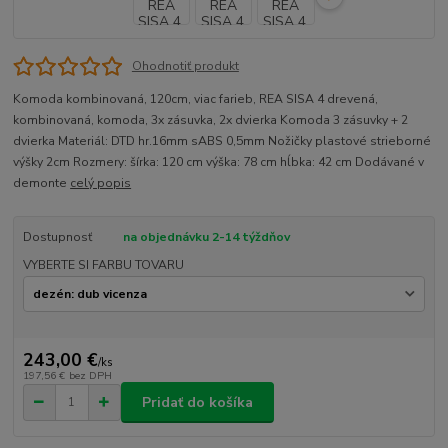
Ohodnotiť produkt
Komoda kombinovaná, 120cm, viac farieb, REA SISA 4 drevená,
kombinovaná, komoda, 3x zásuvka, 2x dvierka Komoda 3 zásuvky + 2
dvierka Materiál: DTD hr.16mm sABS 0,5mm Nožičky plastové strieborné
výšky 2cm Rozmery: šírka: 120 cm výška: 78 cm hĺbka: 42 cm Dodávané v
demonte
celý popis
Dostupnosť
na objednávku 2-14 týždňov
VYBERTE SI FARBU TOVARU
243,00 €
/
ks
197,56 €
bez DPH
Pridať do košíka