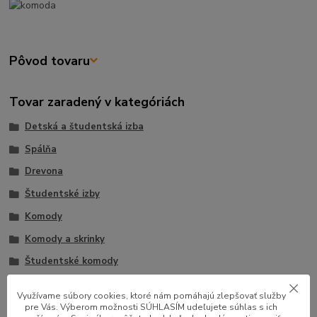
Pôvod tovaru
Tovar zaradený v kategóriách
Detská a študentská izba
Spálňa
Drevona
Študentské izby
Komody
Komody a skrinky
Študentské komody
Komody kombinované
Využívame súbory cookies, ktoré nám pomáhajú zlepšovať služby
pre Vás. Výberom možnosti SÚHLASÍM udeľujete súhlas s ich