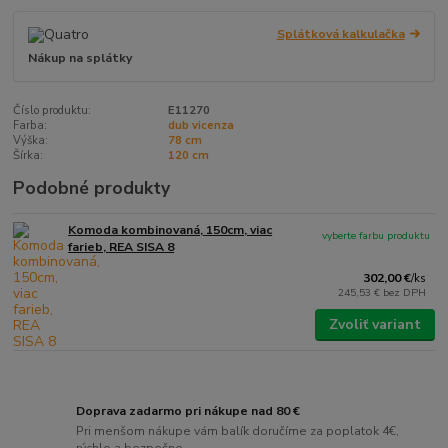
Splátková kalkulačka
Nákup na splátky
Číslo produktu:
E11270
Farba:
dub vicenza
Výška:
78 cm
Šírka:
120 cm
Podobné produkty
Komoda kombinovaná, 150cm, viac
vyberte farbu produktu
farieb, REA SISA 8
302,00 €
/
ks
245,53 €
bez DPH
Zvoliť variant
Doprava zadarmo pri nákupe nad 80 €
Pri menšom nákupe vám balík doručíme za poplatok 4€,