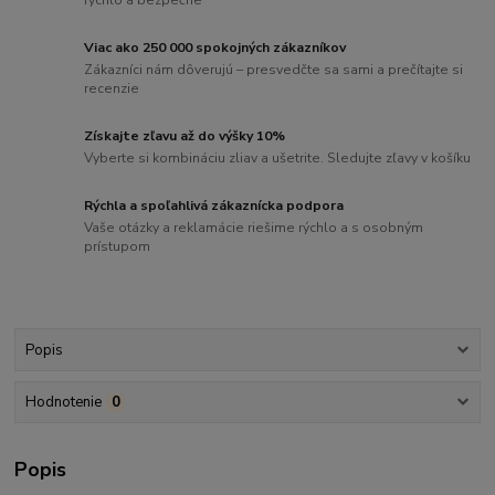
rýchlo a bezpečne
Viac ako 250 000 spokojných zákazníkov
Zákazníci nám dôverujú – presvedčte sa sami a prečítajte si
recenzie
Získajte zľavu až do výšky 10%
Vyberte si kombináciu zliav a ušetrite. Sledujte zľavy v košíku
Rýchla a spoľahlivá zákaznícka podpora
Vaše otázky a reklamácie riešime rýchlo a s osobným
prístupom
Popis
Hodnotenie
0
Popis