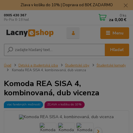
Zľava v košíku do 10% | Doprava od 80€ ZADARMO
0
ks
0905 430 367
za
0,00 €
Po-Pia 8-18 hod.
Menu
Hľadať
Úvod
Detská a študentská izba
Študentské izby
Študentské komody
Komoda REA SISA 4, kombinovaná, dub vicenza
Komoda REA SISA 4,
kombinovaná, dub vicenza
viac farebných možností
ZĽAVA v košíku do 10%