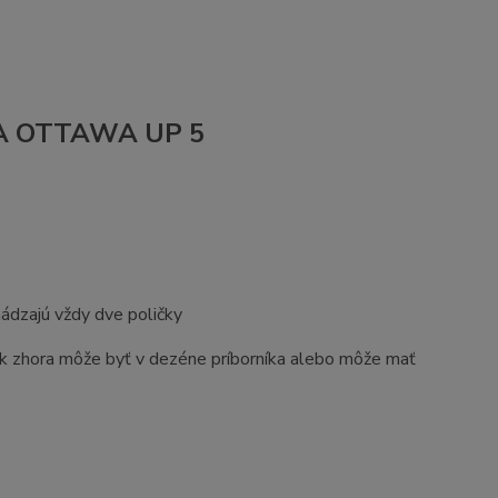
REA OTTAWA UP 5
hádzajú vždy dve poličky
plík zhora môže byť v dezéne príborníka alebo môže mať