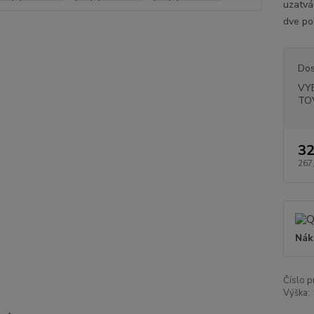
uzatvá
dve pol
Dos
VY
TO
32
267
Nák
Číslo p
Výška: