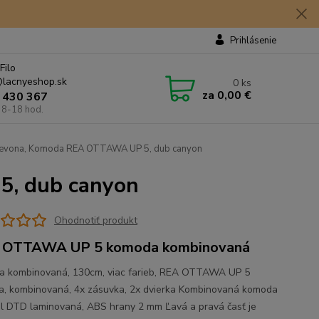
Prihlásenie
Filo
lacnyeshop.sk
0
ks
za
0,00 €
 430 367
 8-18 hod.
evona, Komoda REA OTTAWA UP 5, dub canyon
, dub canyon
Ohodnotiť produkt
 OTTAWA UP 5 komoda kombinovaná
 kombinovaná, 130cm, viac farieb, REA OTTAWA UP 5
, kombinovaná, 4x zásuvka, 2x dvierka Kombinovaná komoda
l DTD laminovaná, ABS hrany 2 mm Ľavá a pravá časť je