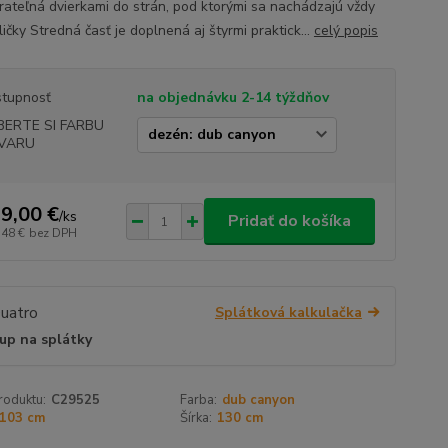
rateľná dvierkami do strán, pod ktorými sa nachádzajú vždy
ičky Stredná časť je doplnená aj štyrmi praktick...
celý popis
tupnosť
na objednávku 2-14 týždňov
BERTE SI FARBU
VARU
9,00 €
/
ks
Pridať do košíka
,48 €
bez DPH
Splátková kalkulačka
up na splátky
roduktu:
C29525
Farba:
dub canyon
103 cm
Šírka:
130 cm