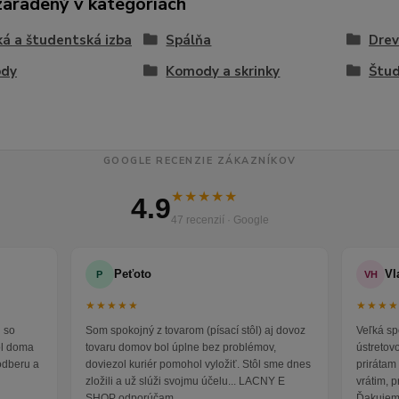
zaradený v kategóriách
á a študentská izba
Spálňa
Dre
dy
Komody a skrinky
Štu
GOOGLE RECENZIE ZÁKAZNÍKOV
★★★★★
4.9
47 recenzií · Google
Peťoto
Vl
P
VH
★★★★★
★★★
 so
Som spokojný z tovarom (písací stôl) aj dovoz
Veľká sp
ol doma
tovaru domov bol úplne bez problémov,
ústretov
odberu a
doviezol kuriér pomohol vyložiť. Stôl sme dnes
prirátam 
zložili a už slúži svojmu účelu... LACNY E
vrátim, 
SHOP odporúčam
Ďakujem