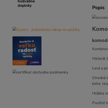
Popis
Komod
komoda
Kombino
Materál 
Ľavá a pr
Stredná č
biele, re
Hrúbka vr
Použité h