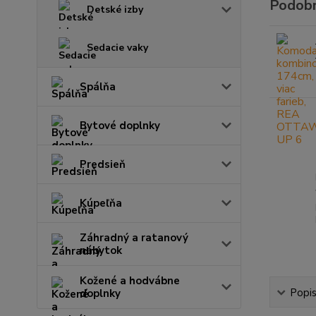
Podobn
Detské izby
Sedacie vaky
Spálňa
Bytové doplnky
Predsieň
Kúpeľňa
Záhradný a ratanový
nábytok
Kožené a hodvábne
Popi
doplnky