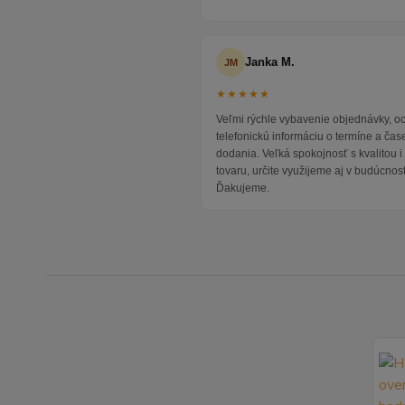
Janka M.
JM
★★★★★
Veľmi rýchle vybavenie objednávky, 
telefonickú informáciu o termíne a čas
dodania. Veľká spokojnosť s kvalitou 
tovaru, určite využijeme aj v budúcnost
Ďakujeme.