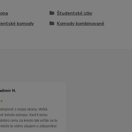
vona
Študentské izby
dentské komody
Komody kombinované
adimir H.
★★
okojnosť z mojej strany. Veľká
osť tohoto eshopu. Keď k tomu
dobrú cenu za kreslo tak určite sa tu
pretože tu vidno záujem o zákazníka!
.