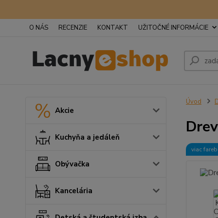
O NÁS
RECENZIE
KONTAKT
UŽITOČNÉ INFORMÁCIE
Úvod
D
Akcie
Drev
Kuchyňa a jedáleň
viac fare
Obývačka
Kancelária
Detská a študentská izba