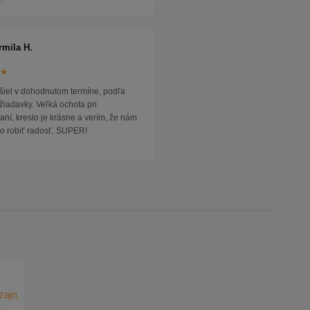
rmila H.
★★
išiel v dohodnutom termíne, podľa
žiadavky. Veľká ochota pri
ní, kreslo je krásne a verím, že nám
o robiť radosť. SUPER!