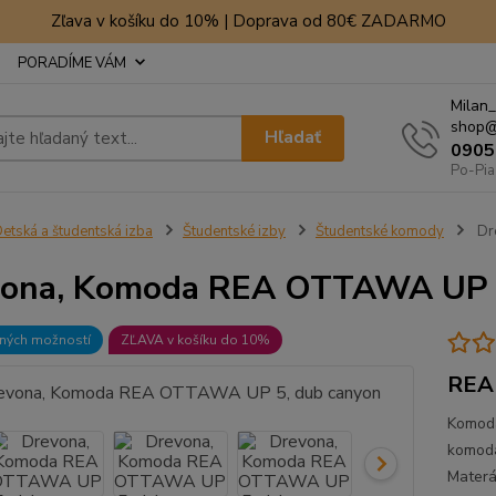
Zľava v košíku do 10% | Doprava od 80€ ZADARMO
PORADÍME VÁM
Milan_
shop@
Hľadať
0905
Po-Pia
etská a študentská izba
Študentské izby
Študentské komody
Dr
ona, Komoda REA OTTAWA UP 5
bných možností
ZĽAVA v košíku do 10%
REA
Komoda
komoda
Materá