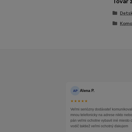
Tovar 
Detsk
Komo
Alena P.
AP
★★★★★
Veľmi seriózny dodávateľ komunikoval
mnou telefonicky na adrese nikto neb
pán veľmi ochotne vybavil iné miesto 
vodič taktiež veľmi ochotný ďakujem