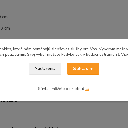
:
0 cm
03 cm
3 cm
ookies, ktoré nám pomáhajú zlepšovať služby pre Vás. Výberom možn
suvky: 40 cm
ich používaním. Svoj výber môžete kedykoľvek v budúcnosti zmeniť. Via
é v demonte
Súhlasím
Nastavenia
Súhlas môžete odmietnuť
tu
.
tovaru