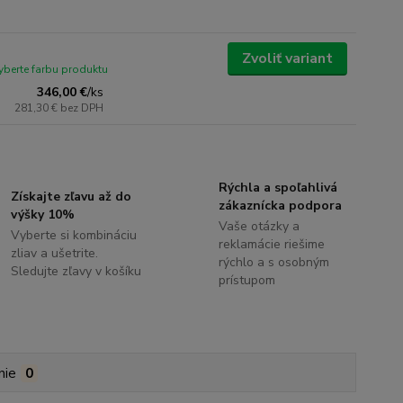
Zvoliť variant
yberte farbu produktu
346,00 €
/
ks
281,30 €
bez DPH
Rýchla a spoľahlivá
Získajte zľavu až do
zákaznícka podpora
výšky 10%
Vaše otázky a
Vyberte si kombináciu
reklamácie riešime
zliav a ušetrite.
rýchlo a s osobným
Sledujte zľavy v košíku
prístupom
nie
0