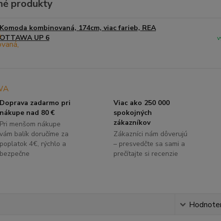
é produkty
Komoda kombinovaná, 174cm, viac farieb, REA
OTTAWA UP 6
v
Doprava zadarmo pri
Viac ako 250 000
nákupe nad 80 €
spokojných
zákazníkov
Pri menšom nákupe
vám balík doručíme za
Zákazníci nám dôverujú
poplatok 4€, rýchlo a
– presvedčte sa sami a
bezpečne
prečítajte si recenzie
s
Hodnote