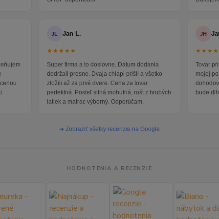
Jan L.
Ja
JL
JH
★★★★★
★★★
oceňujem
Super firma a to doslovne. Dátum dodania
Tovar pr
e
dodržali presne. Dvaja chlapi prišli a všetko
mojej po
i cenou
zložili až za prvé dvere. Cena za tovar
dohodova
i.
perfektná. Posteľ silná mohutná, rošt z hrubých
bude dlh
latiek a matrac výborný. Odporúčam.
➜ Zobraziť všetky recenzie na Google
HODNOTENIA A RECENZIE