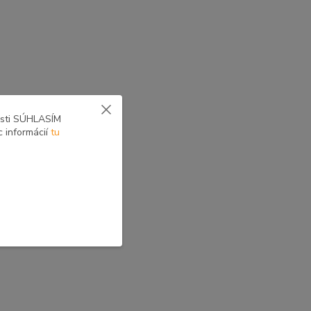
osti SÚHLASÍM
c informácií
tu