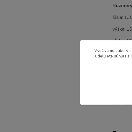
Rozmery
šírka: 13
výška: 1
hĺbka: 4
Využívame súbory c
hĺbka zá
udeľujete súhlas s 
Dodávan
Pôvod 