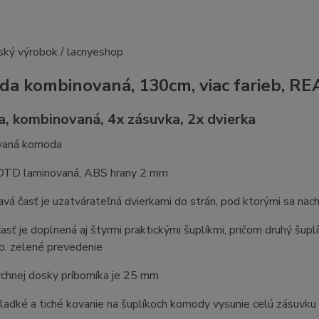
a kombinovaná, 130cm, viac farieb, 
, kombinovaná, 4x zásuvka, 2x dvierka
vaná komoda
DTD laminovaná, ABS hrany 2 mm
avá časť je uzatvárateľná dvierkami do strán, pod ktorými sa nac
asť je doplnená aj štyrmi praktickými šuplíkmi, pričom druhý šu
sp. zelené prevedenie
chnej dosky príborníka je 25 mm
ladké a tiché kovanie na šuplíkoch komody vysunie celú zásuvku