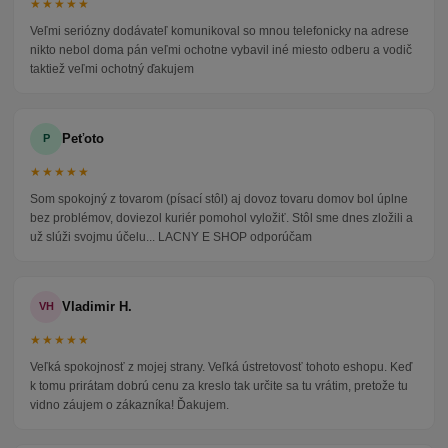
★★★★★
Veľmi seriózny dodávateľ komunikoval so mnou telefonicky na adrese
nikto nebol doma pán veľmi ochotne vybavil iné miesto odberu a vodič
taktiež veľmi ochotný ďakujem
Peťoto
P
★★★★★
Som spokojný z tovarom (písací stôl) aj dovoz tovaru domov bol úplne
bez problémov, doviezol kuriér pomohol vyložiť. Stôl sme dnes zložili a
už slúži svojmu účelu... LACNY E SHOP odporúčam
Vladimir H.
VH
★★★★★
Veľká spokojnosť z mojej strany. Veľká ústretovosť tohoto eshopu. Keď
k tomu prirátam dobrú cenu za kreslo tak určite sa tu vrátim, pretože tu
vidno záujem o zákazníka! Ďakujem.