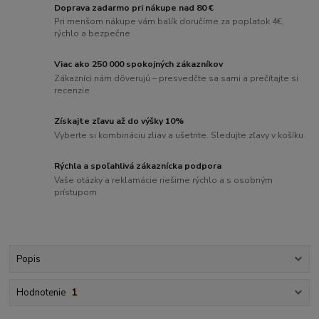
Doprava zadarmo pri nákupe nad 80 €
Pri menšom nákupe vám balík doručíme za poplatok 4€,
rýchlo a bezpečne
Viac ako 250 000 spokojných zákazníkov
Zákazníci nám dôverujú – presvedčte sa sami a prečítajte si
recenzie
Získajte zľavu až do výšky 10%
Vyberte si kombináciu zliav a ušetrite. Sledujte zľavy v košíku
Rýchla a spoľahlivá zákaznícka podpora
Vaše otázky a reklamácie riešime rýchlo a s osobným
prístupom
Popis
Hodnotenie
1