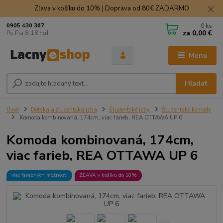
Zľava v košíku do 10% | Doprava od 80€ ZADARMO
0
ks
0905 430 367
za
0,00 €
Po-Pia 8-18 hod.
Menu
Hľadať
Úvod
Detská a študentská izba
Študentské izby
Študentské komody
Komoda kombinovaná, 174cm, viac farieb, REA OTTAWA UP 6
Komoda kombinovaná, 174cm,
viac farieb, REA OTTAWA UP 6
viac farebných možností
ZĽAVA v košíku do 10%