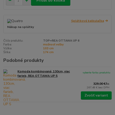
Pridať do košíka
Splátková kalkulačka
Nákup na splátky
Číslo produktu:
TOP=REA OTTAWA UP 6
Farba:
možnosť voľby
Výška:
103 cm
Šírka:
174 cm
Podobné produkty
Komoda kombinovaná, 130cm, viac
vyberte farbu produktu
farieb, REA OTTAWA UP 5
329,00 €
/
ks
267,48 €
bez DPH
Zvoliť variant