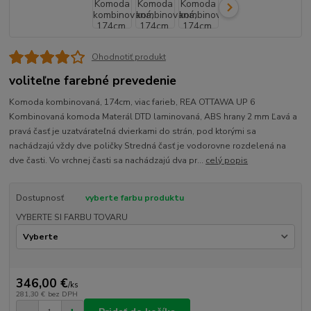
Ohodnotiť produkt
voliteľne farebné prevedenie
Komoda kombinovaná, 174cm, viac farieb, REA OTTAWA UP 6
Kombinovaná komoda Materál DTD laminovaná, ABS hrany 2 mm Ľavá a
pravá časť je uzatvárateľná dvierkami do strán, pod ktorými sa
nachádzajú vždy dve poličky Stredná časť je vodorovne rozdelená na
dve časti. Vo vrchnej časti sa nachádzajú dva pr...
celý popis
Dostupnosť
vyberte farbu produktu
VYBERTE SI FARBU TOVARU
346,00 €
/
ks
281,30 €
bez DPH