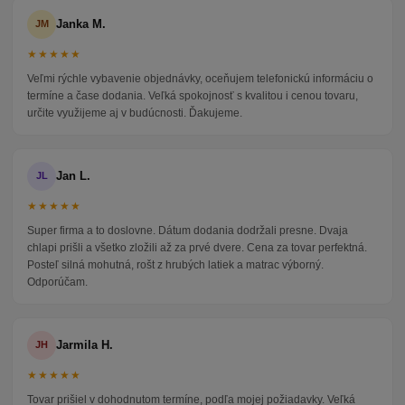
Janka M.
JM
★★★★★
Veľmi rýchle vybavenie objednávky, oceňujem telefonickú informáciu o
termíne a čase dodania. Veľká spokojnosť s kvalitou i cenou tovaru,
určite využijeme aj v budúcnosti. Ďakujeme.
Jan L.
JL
★★★★★
Super firma a to doslovne. Dátum dodania dodržali presne. Dvaja
chlapi prišli a všetko zložili až za prvé dvere. Cena za tovar perfektná.
Posteľ silná mohutná, rošt z hrubých latiek a matrac výborný.
Odporúčam.
Jarmila H.
JH
★★★★★
Tovar prišiel v dohodnutom termíne, podľa mojej požiadavky. Veľká