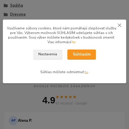
Spálňa
Drevona
Študentské izby
Využívame súbory cookies, ktoré nám pomáhajú zlepšovať služby
Komody
pre Vás. Výberom možnosti SÚHLASÍM udeľujete súhlas s ich
používaním. Svoj výber môžete kedykoľvek v budúcnosti zmeniť.
Komody a skrinky
Viac informácií
tu
Študentské komody
Súhlasím
Nastavenia
Komody kombinované
Súhlas môžete odmietnuť
tu
.
GOOGLE RECENZIE ZÁKAZNÍKOV
★★★★★
4.9
47 recenzií · Google
Alena P.
AP