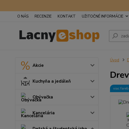
O NÁS
RECENZIE
KONTAKT
UŽITOČNÉ INFORMÁCIE
Úvod
D
Akcie
Drev
Kuchyňa a jedáleň
viac fare
Obývačka
Kancelária
Detská a študentská izba