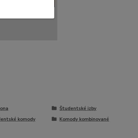
vona
Študentské izby
dentské komody
Komody kombinované