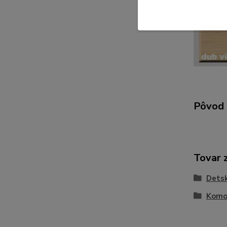
Pôvod 
Tovar 
Detsk
Komo