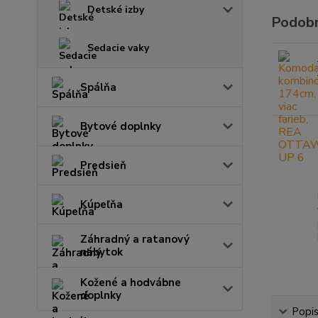
Detské izby
Podobn
Sedacie vaky
Spálňa
Bytové doplnky
Predsieň
Kúpeľňa
Záhradný a ratanový
nábytok
Kožené a hodvábne
doplnky
Popi