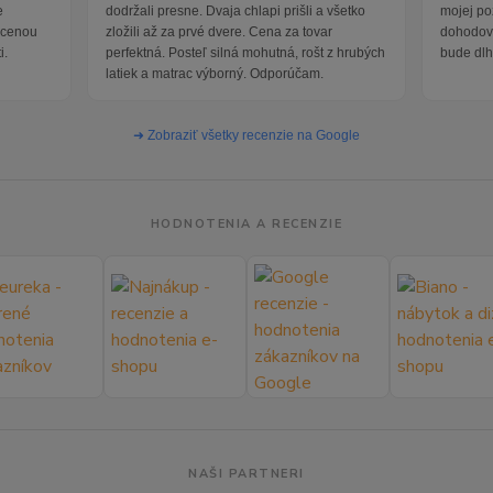
e
dodržali presne. Dvaja chlapi prišli a všetko
mojej po
i cenou
zložili až za prvé dvere. Cena za tovar
dohodova
i.
perfektná. Posteľ silná mohutná, rošt z hrubých
bude dlh
latiek a matrac výborný. Odporúčam.
➜ Zobraziť všetky recenzie na Google
HODNOTENIA A RECENZIE
NAŠI PARTNERI