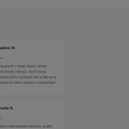
adimir H.
★★
okojnosť z mojej strany. Veľká
osť tohoto eshopu. Keď k tomu
dobrú cenu za kreslo tak určite sa tu
pretože tu vidno záujem o zákazníka!
.
rmila H.
★★
išiel v dohodnutom termíne, podľa