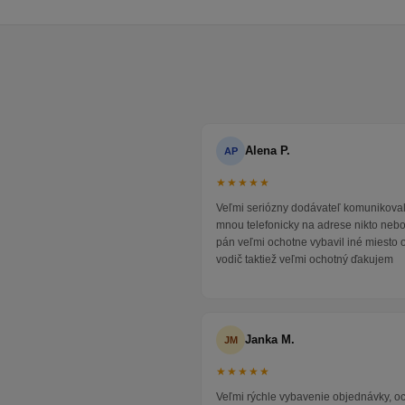
Alena P.
AP
★★★★★
Veľmi seriózny dodávateľ komunikoval
mnou telefonicky na adrese nikto neb
pán veľmi ochotne vybavil iné miesto 
vodič taktiež veľmi ochotný ďakujem
Janka M.
JM
★★★★★
Veľmi rýchle vybavenie objednávky, 