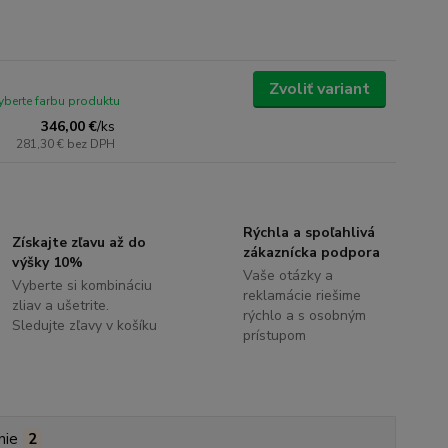
Zvoliť variant
yberte farbu produktu
346,00 €
/
ks
281,30 €
bez DPH
Rýchla a spoľahlivá
Získajte zľavu až do
zákaznícka podpora
výšky 10%
Vaše otázky a
Vyberte si kombináciu
reklamácie riešime
zliav a ušetrite.
rýchlo a s osobným
Sledujte zľavy v košíku
prístupom
nie
2