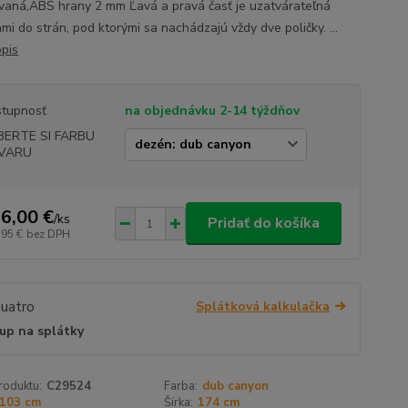
vaná,ABS hrany 2 mm Ľavá a pravá časť je uzatvárateľná
mi do strán, pod ktorými sa nachádzajú vždy dve poličky. ...
opis
tupnosť
na objednávku 2-14 týždňov
BERTE SI FARBU
VARU
6,00 €
/
ks
Pridať do košíka
,95 €
bez DPH
Splátková kalkulačka
up na splátky
roduktu:
C29524
Farba:
dub canyon
103 cm
Šírka:
174 cm