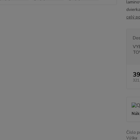
lamino
dvierka
celý p
Dos
VY
TO
39
321
Nák
Číslo p
Výška: