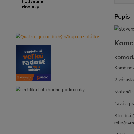
Popis
Komod
komoda
Kombino
2 zásuvk
Materiál
Ľavá a pr
Stredná č
mliečnym 