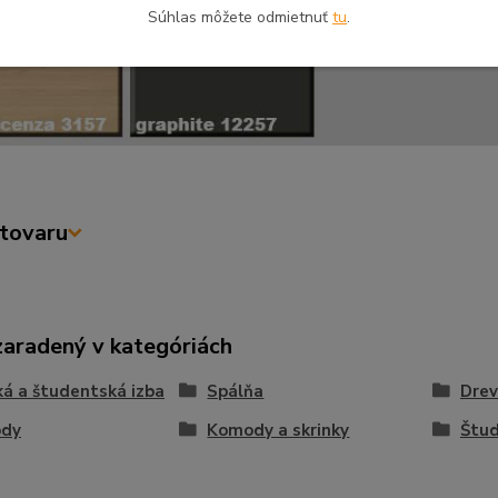
Súhlas môžete odmietnuť
tu
.
tovaru
zaradený v kategóriách
á a študentská izba
Spálňa
Dre
dy
Komody a skrinky
Štu