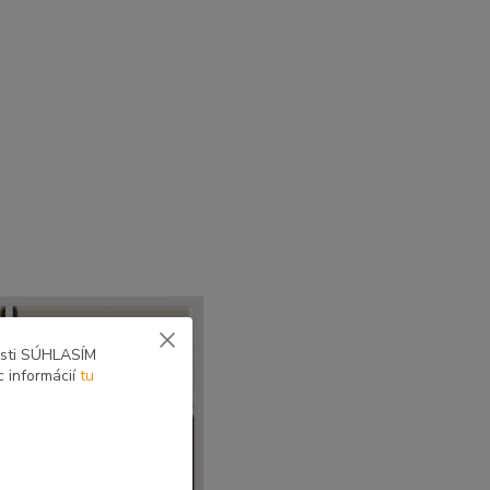
osti SÚHLASÍM
c informácií
tu