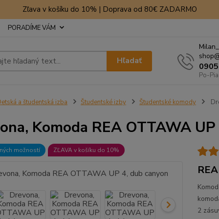
Zľava v košíku do 10% | Doprava od 80€ ZADARMO
PORADÍME VÁM
Milan_
shop@
Hľadať
0905
Po-Pia
etská a študentská izba
Študentské izby
Študentské komody
Dr
ona, Komoda REA OTTAWA UP 4
bných možností
ZĽAVA v košíku do 10%
REA
Komoda
komoda
2 zásu