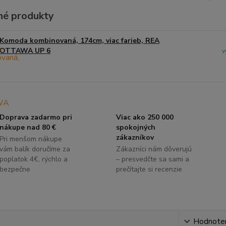
é produkty
Komoda kombinovaná, 174cm, viac farieb, REA
OTTAWA UP 6
v
Doprava zadarmo pri
Viac ako 250 000
nákupe nad 80 €
spokojných
zákazníkov
Pri menšom nákupe
vám balík doručíme za
Zákazníci nám dôverujú
poplatok 4€, rýchlo a
– presvedčte sa sami a
bezpečne
prečítajte si recenzie
s
Hodnote