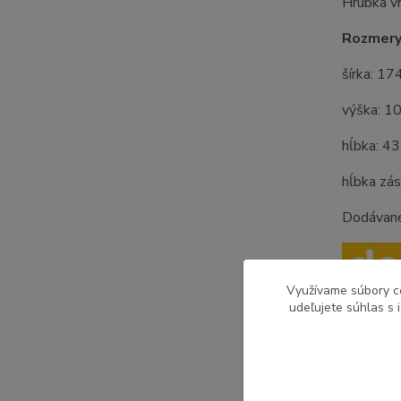
Hrúbka v
Rozmery
šírka: 17
výška: 1
hĺbka: 4
hĺbka zá
Dodávan
Využívame súbory c
udeľujete súhlas s 