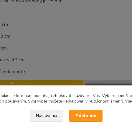
rchnej dosky komody je 25 mm
:
4 cm
03 cm
3 cm
suvky: 40 cm
é v demonte
ookies, ktoré nám pomáhajú zlepšovať služby pre Vás. Výberom možn
ich používaním. Svoj výber môžete kedykoľvek v budúcnosti zmeniť. Via
Súhlasím
Nastavenia