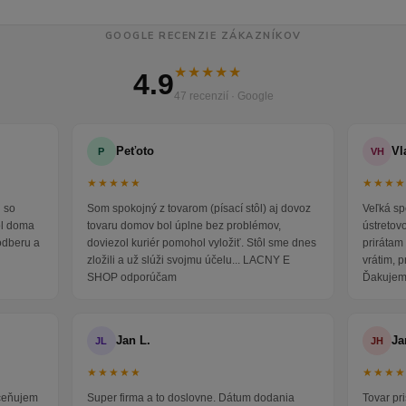
GOOGLE RECENZIE ZÁKAZNÍKOV
★★★★★
4.9
47 recenzií · Google
Peťoto
Vl
P
VH
★★★★★
★★★
 so
Som spokojný z tovarom (písací stôl) aj dovoz
Veľká sp
ol doma
tovaru domov bol úplne bez problémov,
ústretov
odberu a
doviezol kuriér pomohol vyložiť. Stôl sme dnes
prirátam 
zložili a už slúži svojmu účelu... LACNY E
vrátim, 
SHOP odporúčam
Ďakujem
Jan L.
Ja
JL
JH
★★★★★
★★★
oceňujem
Super firma a to doslovne. Dátum dodania
Tovar pr