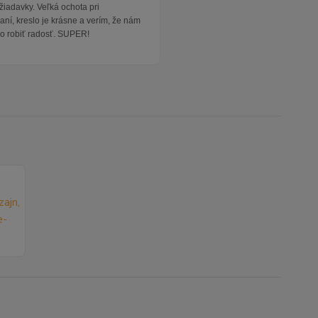
žiadavky. Veľká ochota pri
ní, kreslo je krásne a verím, že nám
o robiť radosť. SUPER!