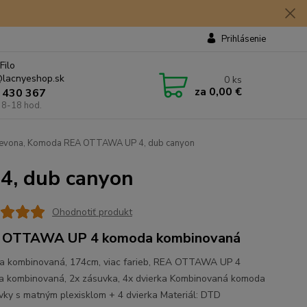
Prihlásenie
Filo
lacnyeshop.sk
0
ks
za
0,00 €
 430 367
 8-18 hod.
evona, Komoda REA OTTAWA UP 4, dub canyon
, dub canyon
Ohodnotiť produkt
 OTTAWA UP 4 komoda kombinovaná
 kombinovaná, 174cm, viac farieb, REA OTTAWA UP 4
 kombinovaná, 2x zásuvka, 4x dvierka Kombinovaná komoda
vky s matným plexisklom + 4 dvierka Materiál: DTD