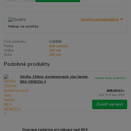
Splátková kalkulačka
Nákup na splátky
Číslo produktu:
C28888
Farba:
dub canyon
Výška:
210 cm
Šírka:
200 cm
Podobné produkty
Skriňa, 150cm, kombinovaná, viac farieb,
vyberte farbu produktu
REA VENEZIA 3
408,00 €
/
ks
331,71 €
bez DPH
Zvoliť variant
Doprava zadarmo pri nákupe nad 80 €