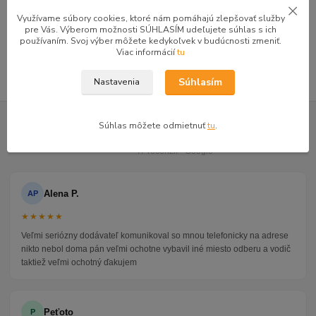
Šatníkové skrine
Využívame súbory cookies, ktoré nám pomáhajú zlepšovať služby
Skrine
pre Vás. Výberom možnosti SÚHLASÍM udeľujete súhlas s ich
používaním. Svoj výber môžete kedykoľvek v budúcnosti zmeniť.
Skrine troj a viac-dverové
Viac informácií
tu
Súhlasím
Nastavenia
GOOGLE RECENZIE ZÁKAZNÍKOV
Súhlas môžete odmietnuť
tu
.
★★★★★
4.9
47 recenzií · Google
Alena P.
AP
★★★★★
Veľmi seriózny dodávateľ komunikoval so mnou telefonicky na adrese
nikto nebol doma pán veľmi ochotne vybavil iné miesto odberu a vodič
taktiež veľmi ochotný ďakujem
Peťoto
P