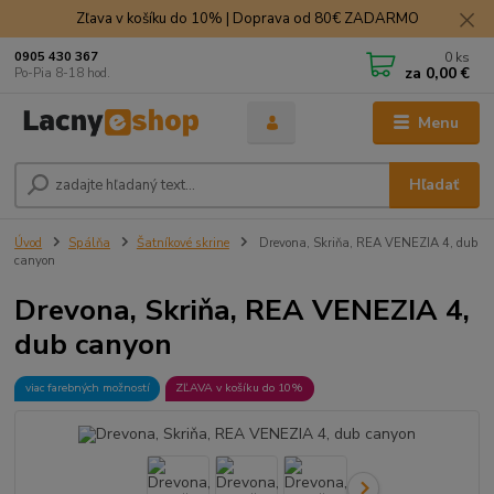
Zľava v košíku do 10% | Doprava od 80€ ZADARMO
0
ks
0905 430 367
za
0,00 €
Po-Pia 8-18 hod.
Menu
Hľadať
Úvod
Spálňa
Šatníkové skrine
Drevona, Skriňa, REA VENEZIA 4, dub
canyon
Drevona, Skriňa, REA VENEZIA 4,
dub canyon
viac farebných možností
ZĽAVA v košíku do 10%