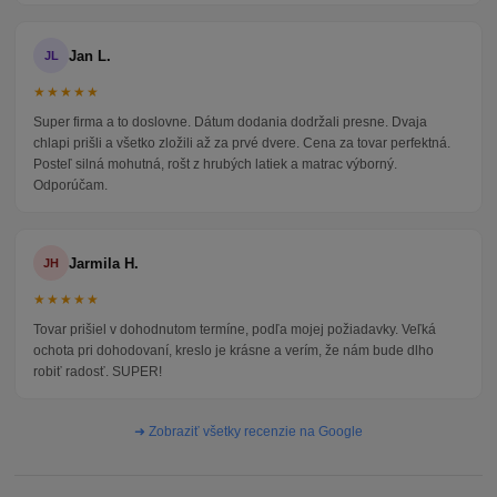
Jan L.
JL
★★★★★
Super firma a to doslovne. Dátum dodania dodržali presne. Dvaja
chlapi prišli a všetko zložili až za prvé dvere. Cena za tovar perfektná.
Posteľ silná mohutná, rošt z hrubých latiek a matrac výborný.
Odporúčam.
Jarmila H.
JH
★★★★★
Tovar prišiel v dohodnutom termíne, podľa mojej požiadavky. Veľká
ochota pri dohodovaní, kreslo je krásne a verím, že nám bude dlho
robiť radosť. SUPER!
➜ Zobraziť všetky recenzie na Google