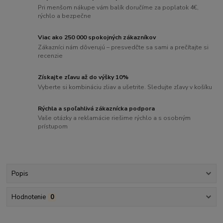
Pri menšom nákupe vám balík doručíme za poplatok 4€,
rýchlo a bezpečne
Viac ako 250 000 spokojných zákazníkov
Zákazníci nám dôverujú – presvedčte sa sami a prečítajte si
recenzie
Získajte zľavu až do výšky 10%
Vyberte si kombináciu zliav a ušetrite. Sledujte zľavy v košíku
Rýchla a spoľahlivá zákaznícka podpora
Vaše otázky a reklamácie riešime rýchlo a s osobným
prístupom
Popis
Hodnotenie
0