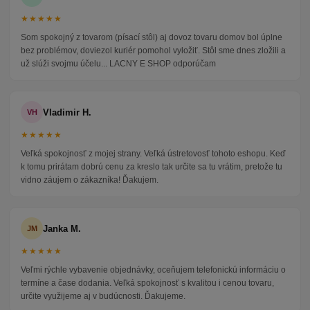
★★★★★
Som spokojný z tovarom (písací stôl) aj dovoz tovaru domov bol úplne
bez problémov, doviezol kuriér pomohol vyložiť. Stôl sme dnes zložili a
už slúži svojmu účelu... LACNY E SHOP odporúčam
Vladimir H.
VH
★★★★★
Veľká spokojnosť z mojej strany. Veľká ústretovosť tohoto eshopu. Keď
k tomu prirátam dobrú cenu za kreslo tak určite sa tu vrátim, pretože tu
vidno záujem o zákazníka! Ďakujem.
Janka M.
JM
★★★★★
Veľmi rýchle vybavenie objednávky, oceňujem telefonickú informáciu o
termíne a čase dodania. Veľká spokojnosť s kvalitou i cenou tovaru,
určite využijeme aj v budúcnosti. Ďakujeme.