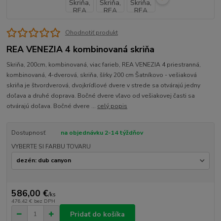
Ohodnotiť produkt
REA VENEZIA 4 kombinovaná skriňa
Skriňa, 200cm, kombinovaná, viac farieb, REA VENEZIA 4 priestranná,
kombinovaná, 4-dverová, skriňa, šírky 200 cm Šatníkovo - vešiaková
skriňa je štvordverová, dvojkrídlové dvere v strede sa otvárajú jedny
doľava a druhé doprava. Bočné dvere vľavo od vešiakovej časti sa
otvárajú doľava. Bočné dvere ...
celý popis
Dostupnosť
na objednávku 2-14 týždňov
VYBERTE SI FARBU TOVARU
586,00 €
/
ks
476,42 €
bez DPH
Pridať do košíka