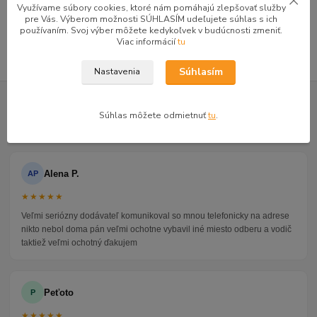
Skrine
Využívame súbory cookies, ktoré nám pomáhajú zlepšovať služby
pre Vás. Výberom možnosti SÚHLASÍM udeľujete súhlas s ich
Skrine troj a viac-dverové
používaním. Svoj výber môžete kedykoľvek v budúcnosti zmeniť.
Viac informácií
tu
Súhlasím
Nastavenia
GOOGLE RECENZIE ZÁKAZNÍKOV
★★★★★
Súhlas môžete odmietnuť
tu
.
4.9
47 recenzií · Google
Alena P.
AP
★★★★★
Veľmi seriózny dodávateľ komunikoval so mnou telefonicky na adrese
nikto nebol doma pán veľmi ochotne vybavil iné miesto odberu a vodič
taktiež veľmi ochotný ďakujem
Peťoto
P
★★★★★