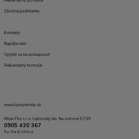
Reklamačný poriadok
Záručné podmienky
Kontakty
Napíšte nám
Opýtať sa na dostupnosť
Reklamačný formulár
www.lacnyeshop.sk
Milan Filo s.r.o. Liptovský Ján, Na ostrove 57/15
0905 430 367
Po-Pia 8-18 hod.