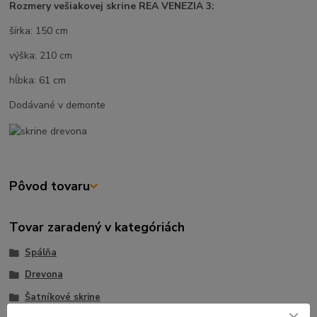
Rozmery vešiakovej skrine REA VENEZIA 3:
šírka: 150 cm
výška: 210 cm
hĺbka: 61 cm
Dodávané v demonte
Pôvod tovaru
Tovar zaradený v kategóriách
Spálňa
Drevona
Šatníkové skrine