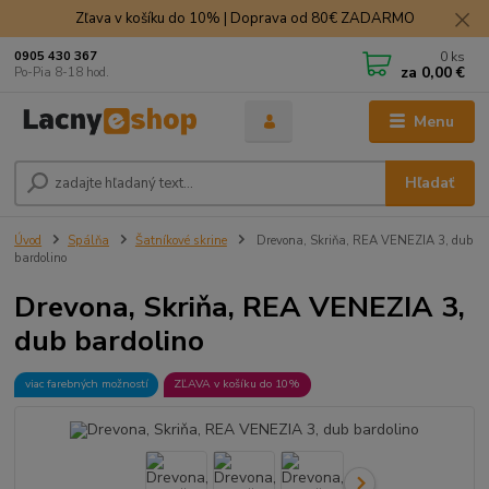
Zľava v košíku do 10% | Doprava od 80€ ZADARMO
0
ks
0905 430 367
za
0,00 €
Po-Pia 8-18 hod.
Menu
Hľadať
Úvod
Spálňa
Šatníkové skrine
Drevona, Skriňa, REA VENEZIA 3, dub
bardolino
Drevona, Skriňa, REA VENEZIA 3,
dub bardolino
viac farebných možností
ZĽAVA v košíku do 10%