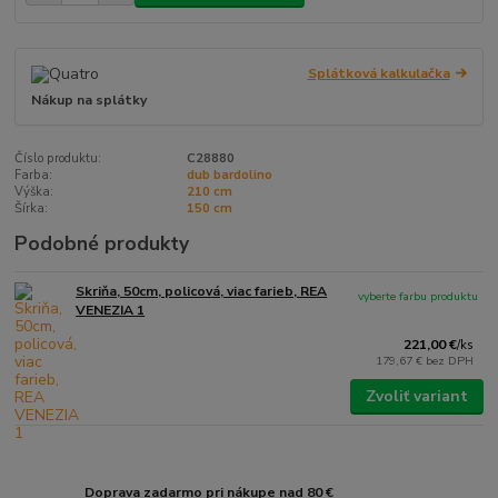
Splátková kalkulačka
Nákup na splátky
Číslo produktu:
C28880
Farba:
dub bardolino
Výška:
210 cm
Šírka:
150 cm
Podobné produkty
Skriňa, 50cm, policová, viac farieb, REA
vyberte farbu produktu
VENEZIA 1
221,00 €
/
ks
179,67 €
bez DPH
Zvoliť variant
Doprava zadarmo pri nákupe nad 80 €