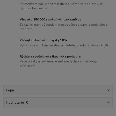
Pri menšom nákupe vám balík doručíme za poplatok 4€,
rýchlo a bezpečne
Viac ako 250 000 spokojných zákazníkov
Zákazníci nám dôverujú – presvedčte sa sami a prečítajte si
recenzie
Získajte zľavu až do výšky 10%
Vyberte si kombináciu zliav a ušetrite. Sledujte zľavy v košíku
Rýchla a spoľahlivá zákaznícka podpora
Vaše otázky a reklamácie riešime rýchlo a s osobným
prístupom
Popis
Hodnotenie
0