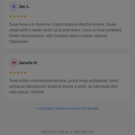
Jan L.
JL
★★★★★
Super firma a to doslovne. Dátum dodania dodržali presne. Dvaja
chlapi prišli a všetko zložili až za prvé dvere. Cena za tovar perfektná.
Posteľ silná mohutná, rošt z hrubých latiek a matrac výborný.
Odporúčam.
Jarmila H.
JH
★★★★★
Tovar prišiel v dohodnutom termíne, podľa mojej požiadavky. Veľká
ochota pri dohodovaní, kreslo je krásne a verím, že nám bude dlho
robiť radosť. SUPER!
➜ Zobraziť všetky recenzie na Google
HODNOTENIA A RECENZIE