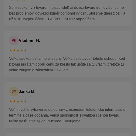
Som spokojný z tovarom (písací stôl) aj dovoz tovaru domov bol úplne
bez problémov, doviezol kuriér pomohol vyložiť. Stôl sme dnes zložili a
už slúži svojmu účelu... LACNY E SHOP odporúčam
Vladimir H.
VH
★★★★★
Veľká spokojnosť z mojej strany. Veľká ústretovosť tohoto eshopu. Keď
k tomu prirátam dobrú cenu za kreslo tak určite sa tu vrátim, pretože tu
vidno záujem o zákazníka! Ďakujem.
Janka M.
JM
★★★★★
Veľmi rýchle vybavenie objednávky, oceňujem telefonickú informáciu o
termíne a čase dodania. Veľká spokojnosť s kvalitou i cenou tovaru,
určite využijeme aj v budúcnosti. Ďakujeme.