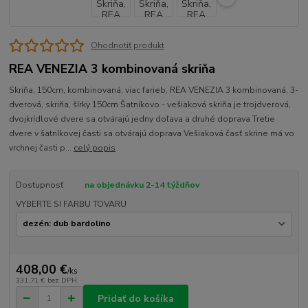
Ohodnotiť produkt
REA VENEZIA 3 kombinovaná skriňa
Skriňa, 150cm, kombinovaná, viac farieb, REA VENEZIA 3 kombinovaná, 3-
dverová, skriňa, šírky 150cm Šatníkovo - vešiaková skriňa je trojdverová,
dvojkrídlové dvere sa otvárajú jedny doľava a druhé doprava Tretie
dvere v šatníkovej časti sa otvárajú doprava Vešiaková časť skrine má vo
vrchnej časti p...
celý popis
Dostupnosť
na objednávku 2-14 týždňov
VYBERTE SI FARBU TOVARU
408,00 €
/
ks
331,71 €
bez DPH
Pridať do košíka