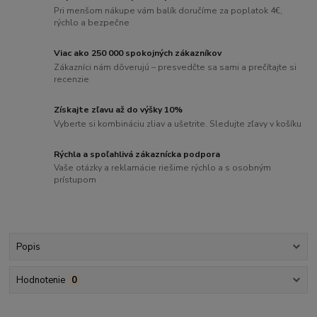
Pri menšom nákupe vám balík doručíme za poplatok 4€,
rýchlo a bezpečne
Viac ako 250 000 spokojných zákazníkov
Zákazníci nám dôverujú – presvedčte sa sami a prečítajte si
recenzie
Získajte zľavu až do výšky 10%
Vyberte si kombináciu zliav a ušetrite. Sledujte zľavy v košíku
Rýchla a spoľahlivá zákaznícka podpora
Vaše otázky a reklamácie riešime rýchlo a s osobným
prístupom
Popis
Hodnotenie
0