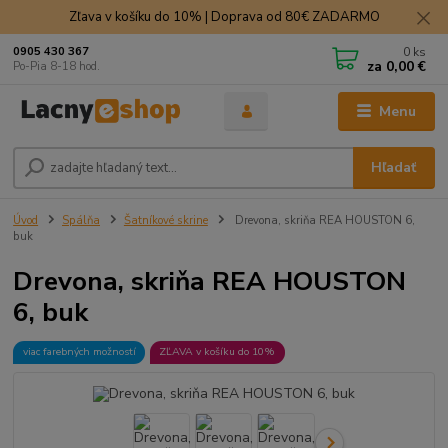
Zľava v košíku do 10% | Doprava od 80€ ZADARMO
0
ks
0905 430 367
za
0,00 €
Po-Pia 8-18 hod.
Menu
Hľadať
Úvod
Spálňa
Šatníkové skrine
Drevona, skriňa REA HOUSTON 6,
buk
Drevona, skriňa REA HOUSTON
6, buk
viac farebných možností
ZĽAVA v košíku do 10%