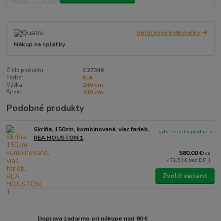
Splátková kalkulačka
Nákup na splátky
Číslo produktu:
C27349
Farba:
buk
Výška:
240 cm
Šírka:
240 cm
Podobné produkty
Skriňa, 150cm, kombinovaná, viac farieb,
vyberte farbu produktu
REA HOUSTON 1
580,00 €
/
ks
471,54 €
bez DPH
Zvoliť variant
Doprava zadarmo pri nákupe nad 80 €