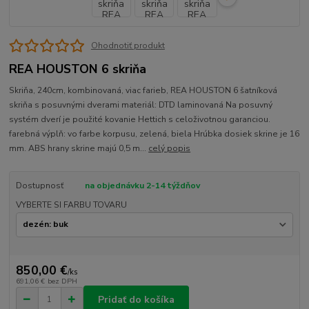
Ohodnotiť produkt
REA HOUSTON 6 skriňa
Skriňa, 240cm, kombinovaná, viac farieb, REA HOUSTON 6 šatníková
skriňa s posuvnými dverami materiál: DTD laminovaná Na posuvný
systém dverí je použité kovanie Hettich s celoživotnou garanciou.
farebná výplň: vo farbe korpusu, zelená, biela Hrúbka dosiek skrine je 16
mm. ABS hrany skrine majú 0,5 m...
celý popis
Dostupnosť
na objednávku 2-14 týždňov
VYBERTE SI FARBU TOVARU
850,00 €
/
ks
691,06 €
bez DPH
Pridať do košíka