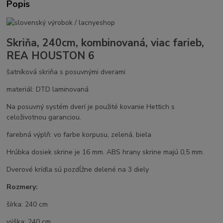
Popis
Skriňa, 240cm, kombinovaná, viac farieb,
REA HOUSTON 6
šatníková skriňa s posuvnými dverami
materiál: DTD laminovaná
Na posuvný systém dverí je použité kovanie Hettich s
celoživotnou garanciou.
farebná výplň: vo farbe korpusu, zelená, biela
Hrúbka dosiek skrine je 16 mm. ABS hrany skrine majú 0,5 mm.
Dverové krídla sú pozdĺžne delené na 3 diely
Rozmery:
šírka: 240 cm
výška: 240 cm