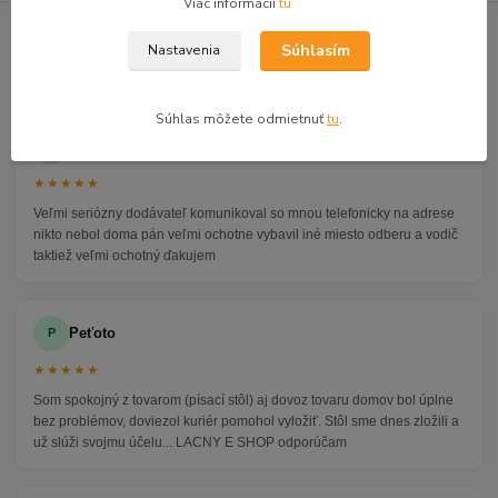
Viac informácií
tu
GOOGLE RECENZIE ZÁKAZNÍKOV
Súhlasím
Nastavenia
★★★★★
4.9
47 recenzií · Google
Súhlas môžete odmietnuť
tu
.
Alena P.
AP
★★★★★
Veľmi seriózny dodávateľ komunikoval so mnou telefonicky na adrese
nikto nebol doma pán veľmi ochotne vybavil iné miesto odberu a vodič
taktiež veľmi ochotný ďakujem
Peťoto
P
★★★★★
Som spokojný z tovarom (písací stôl) aj dovoz tovaru domov bol úplne
bez problémov, doviezol kuriér pomohol vyložiť. Stôl sme dnes zložili a
už slúži svojmu účelu... LACNY E SHOP odporúčam