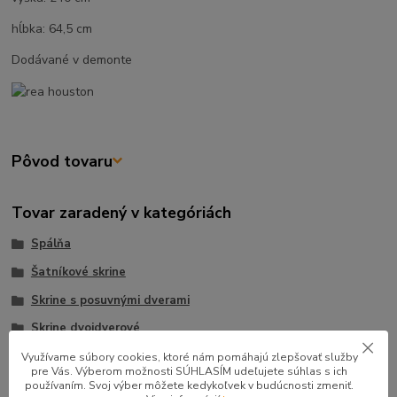
hĺbka: 64,5 cm
Dodávané v demonte
Pôvod tovaru
Tovar zaradený v kategóriách
Spálňa
Šatníkové skrine
Skrine s posuvnými dverami
Skrine dvojdverové
Využívame súbory cookies, ktoré nám pomáhajú zlepšovať služby
pre Vás. Výberom možnosti SÚHLASÍM udeľujete súhlas s ich
používaním. Svoj výber môžete kedykoľvek v budúcnosti zmeniť.