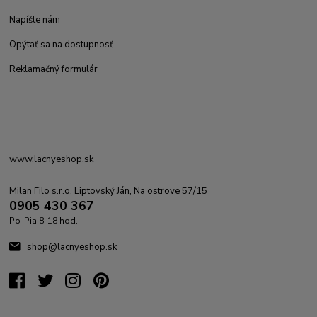
Napíšte nám
Opýtať sa na dostupnosť
Reklamačný formulár
www.lacnyeshop.sk
Milan Filo s.r.o. Liptovský Ján, Na ostrove 57/15
0905 430 367
Po-Pia 8-18 hod.
shop@lacnyeshop.sk