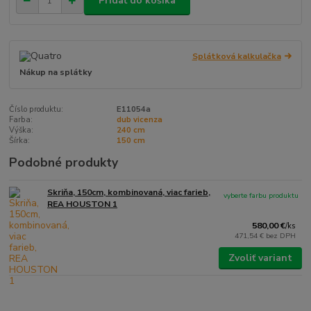
Pridať do košíka
Splátková kalkulačka
Nákup na splátky
Číslo produktu:
E11054a
Farba:
dub vicenza
Výška:
240 cm
Šírka:
150 cm
Podobné produkty
Skriňa, 150cm, kombinovaná, viac farieb,
vyberte farbu produktu
REA HOUSTON 1
580,00 €
/
ks
471,54 €
bez DPH
Zvoliť variant