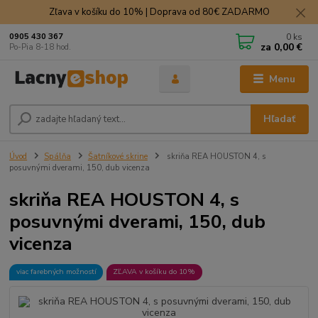
Zľava v košíku do 10% | Doprava od 80€ ZADARMO
0
ks
0905 430 367
za
0,00 €
Po-Pia 8-18 hod.
Menu
Hľadať
Úvod
Spálňa
Šatníkové skrine
skriňa REA HOUSTON 4, s
posuvnými dverami, 150, dub vicenza
skriňa REA HOUSTON 4, s
posuvnými dverami, 150, dub
vicenza
viac farebných možností
ZĽAVA v košíku do 10%