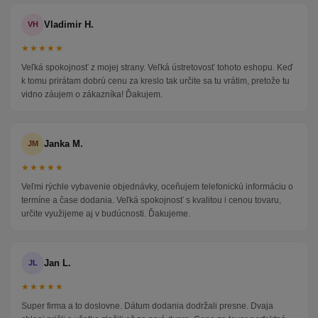
Vladimir H.
VH
★★★★★
Veľká spokojnosť z mojej strany. Veľká ústretovosť tohoto eshopu. Keď
k tomu prirátam dobrú cenu za kreslo tak určite sa tu vrátim, pretože tu
vidno záujem o zákazníka! Ďakujem.
Janka M.
JM
★★★★★
Veľmi rýchle vybavenie objednávky, oceňujem telefonickú informáciu o
termíne a čase dodania. Veľká spokojnosť s kvalitou i cenou tovaru,
určite využijeme aj v budúcnosti. Ďakujeme.
Jan L.
JL
★★★★★
Super firma a to doslovne. Dátum dodania dodržali presne. Dvaja