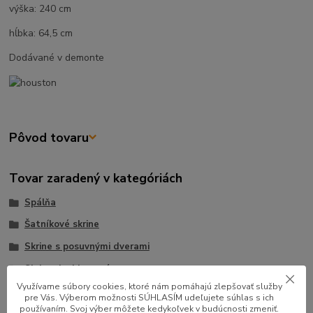
výška: 240 cm
hĺbka: 64,5 cm
Dodávané v demonte
Pôvod tovaru
Tovar zaradený v kategóriách
Spálňa
Šatníkové skrine
Skrine s posuvnými dverami
Skrine dvojdverové
Využívame súbory cookies, ktoré nám pomáhajú zlepšovať služby
pre Vás. Výberom možnosti SÚHLASÍM udeľujete súhlas s ich
používaním. Svoj výber môžete kedykoľvek v budúcnosti zmeniť.