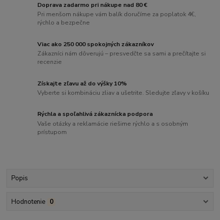
Doprava zadarmo pri nákupe nad 80 €
Pri menšom nákupe vám balík doručíme za poplatok 4€,
rýchlo a bezpečne
Viac ako 250 000 spokojných zákazníkov
Zákazníci nám dôverujú – presvedčte sa sami a prečítajte si
recenzie
Získajte zľavu až do výšky 10%
Vyberte si kombináciu zliav a ušetrite. Sledujte zľavy v košíku
Rýchla a spoľahlivá zákaznícka podpora
Vaše otázky a reklamácie riešime rýchlo a s osobným
prístupom
Popis
Hodnotenie
0