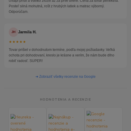
chlapi prišli a všetko zložili až za prvé dvere. Cena za tovar perfektná.
Posteľ silná mohutná, rošt z hrubých latiek a matrac výborný.
Odporúčam.
Jarmila H.
JH
★★★★★
Tovar prišiel v dohodnutom termíne, podľa mojej požiadavky. Veľká
ochota pri dohodovaní, kreslo je krásne a verím, že nám bude dlho
robiť radosť. SUPER!
➜ Zobraziť všetky recenzie na Google
HODNOTENIA A RECENZIE