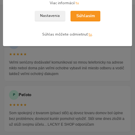
Viac informácií
tu
GOOGLE RECENZIE ZÁKAZNÍKOV
Súhlasím
Nastavenia
★★★★★
4.9
47 recenzií · Google
Súhlas môžete odmietnuť
tu
.
Alena P.
AP
★★★★★
Veľmi seriózny dodávateľ komunikoval so mnou telefonicky na adrese
nikto nebol doma pán veľmi ochotne vybavil iné miesto odberu a vodič
taktiež veľmi ochotný ďakujem
Peťoto
P
★★★★★
Som spokojný z tovarom (písací stôl) aj dovoz tovaru domov bol úplne
bez problémov, doviezol kuriér pomohol vyložiť. Stôl sme dnes zložili a
už slúži svojmu účelu... LACNY E SHOP odporúčam