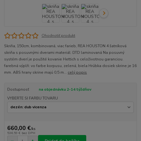
Ohodnotiť produkt
Skriňa, 150cm, kombinovaná, viac farieb, REA HOUSTON 4 šatníková
skriňa s posuvnými dverami materiál: DTD laminovaná Na posuvný
systém dverí je použité kovanie Hettich s celoživotnou garanciou.
farebná výplň: vo farbe korpusu, zelená, biela Hrúbka dosiek skrine je 16
mm. ABS hrany skrine majú 0,5 m...
celý popis
Dostupnosť
na objednávku 2-14 týždňov
VYBERTE SI FARBU TOVARU
660,00 €
/
ks
536,59 €
bez DPH