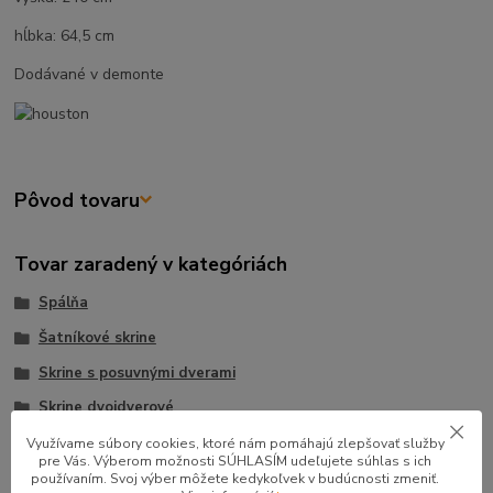
hĺbka: 64,5 cm
Dodávané v demonte
Pôvod tovaru
Tovar zaradený v kategóriách
Spálňa
Šatníkové skrine
Skrine s posuvnými dverami
Skrine dvojdverové
Využívame súbory cookies, ktoré nám pomáhajú zlepšovať služby
pre Vás. Výberom možnosti SÚHLASÍM udeľujete súhlas s ich
používaním. Svoj výber môžete kedykoľvek v budúcnosti zmeniť.