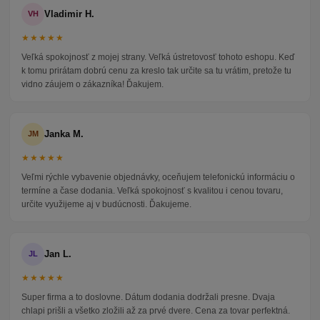
Vladimir H.
VH
★★★★★
Veľká spokojnosť z mojej strany. Veľká ústretovosť tohoto eshopu. Keď
k tomu prirátam dobrú cenu za kreslo tak určite sa tu vrátim, pretože tu
vidno záujem o zákazníka! Ďakujem.
Janka M.
JM
★★★★★
Veľmi rýchle vybavenie objednávky, oceňujem telefonickú informáciu o
termíne a čase dodania. Veľká spokojnosť s kvalitou i cenou tovaru,
určite využijeme aj v budúcnosti. Ďakujeme.
Jan L.
JL
★★★★★
Super firma a to doslovne. Dátum dodania dodržali presne. Dvaja
chlapi prišli a všetko zložili až za prvé dvere. Cena za tovar perfektná.