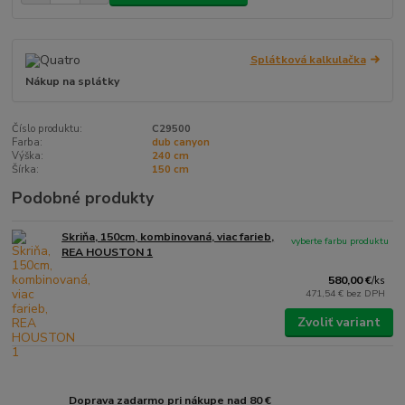
Splátková kalkulačka
Nákup na splátky
Číslo produktu:
C29500
Farba:
dub canyon
Výška:
240 cm
Šírka:
150 cm
Podobné produkty
Skriňa, 150cm, kombinovaná, viac farieb,
vyberte farbu produktu
REA HOUSTON 1
580,00 €
/
ks
471,54 €
bez DPH
Zvoliť variant
Doprava zadarmo pri nákupe nad 80 €