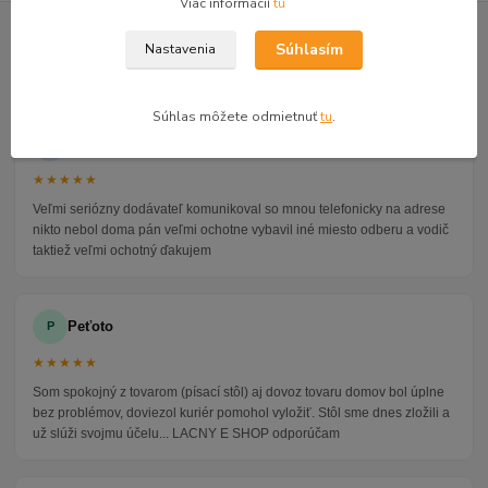
Viac informácií
tu
GOOGLE RECENZIE ZÁKAZNÍKOV
Súhlasím
Nastavenia
★★★★★
4.9
47 recenzií · Google
Súhlas môžete odmietnuť
tu
.
Alena P.
AP
★★★★★
Veľmi seriózny dodávateľ komunikoval so mnou telefonicky na adrese
nikto nebol doma pán veľmi ochotne vybavil iné miesto odberu a vodič
taktiež veľmi ochotný ďakujem
Peťoto
P
★★★★★
Som spokojný z tovarom (písací stôl) aj dovoz tovaru domov bol úplne
bez problémov, doviezol kuriér pomohol vyložiť. Stôl sme dnes zložili a
už slúži svojmu účelu... LACNY E SHOP odporúčam