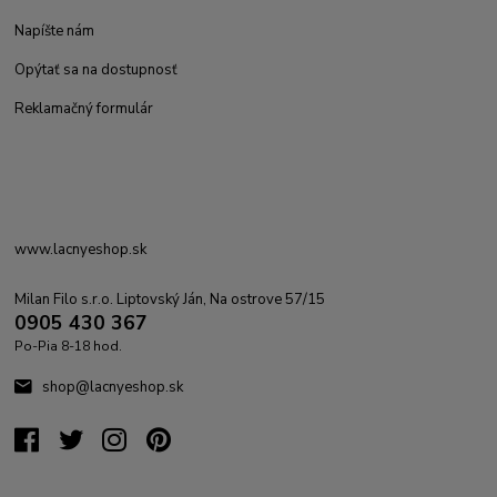
Napíšte nám
Opýtať sa na dostupnosť
Reklamačný formulár
www.lacnyeshop.sk
Milan Filo s.r.o. Liptovský Ján, Na ostrove 57/15
0905 430 367
Po-Pia 8-18 hod.
shop@lacnyeshop.sk