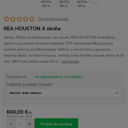
Ohodnotiť produkt
REA HOUSTON 4 skriňa
Skriňa, 150cm, kombinovaná, viac farieb, REA HOUSTON 4 šatníková
skriňa s posuvnými dverami materiál: DTD laminovaná Na posuvný
systém dverí je použité kovanie Hettich s celoživotnou garanciou.
farebná výplň: vo farbe korpusu, zelená, biela Hrúbka dosiek skrine je 16
mm. ABS hrany skrine majú 0,5 m...
celý popis
Dostupnosť
na objednávku 2-14 týždňov
VYBERTE SI FARBU TOVARU
660,00 €
/
ks
536,59 €
bez DPH
Pridať do košíka