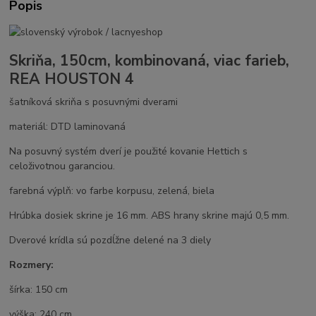
Popis
Skriňa, 150cm, kombinovaná, viac farieb,
REA HOUSTON 4
šatníková skriňa s posuvnými dverami
materiál: DTD laminovaná
Na posuvný systém dverí je použité kovanie Hettich s
celoživotnou garanciou.
farebná výplň: vo farbe korpusu, zelená, biela
Hrúbka dosiek skrine je 16 mm. ABS hrany skrine majú 0,5 mm.
Dverové krídla sú pozdĺžne delené na 3 diely
Rozmery:
šírka: 150 cm
výška: 240 cm