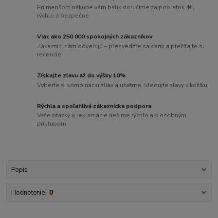
Pri menšom nákupe vám balík doručíme za poplatok 4€,
rýchlo a bezpečne
Viac ako 250 000 spokojných zákazníkov
Zákazníci nám dôverujú – presvedčte sa sami a prečítajte si
recenzie
Získajte zľavu až do výšky 10%
Vyberte si kombináciu zliav a ušetrite. Sledujte zľavy v košíku
Rýchla a spoľahlivá zákaznícka podpora
Vaše otázky a reklamácie riešime rýchlo a s osobným
prístupom
Popis
Hodnotenie
0