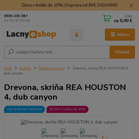
Zľava v košíku do 10% | Doprava od 80€ ZADARMO
0
ks
0905 430 367
za
0,00 €
Po-Pia 8-18 hod.
Menu
Hľadať
Úvod
Spálňa
Šatníkové skrine
Drevona, skriňa REA HOUSTON 4,
dub canyon
Drevona, skriňa REA HOUSTON
4, dub canyon
viac farebných možností
ZĽAVA v košíku do 10%