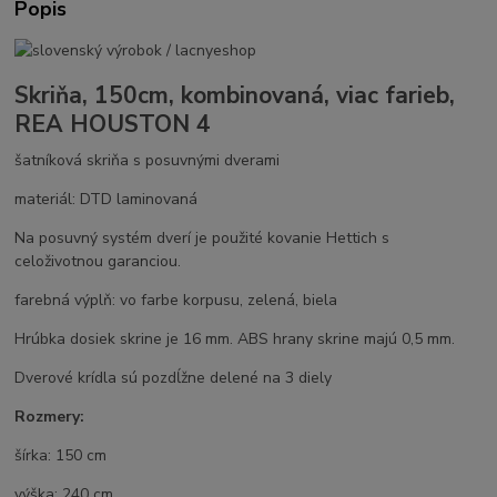
Popis
Skriňa, 150cm, kombinovaná, viac farieb,
REA HOUSTON 4
šatníková skriňa s posuvnými dverami
materiál: DTD laminovaná
Na posuvný systém dverí je použité kovanie Hettich s
celoživotnou garanciou.
farebná výplň: vo farbe korpusu, zelená, biela
Hrúbka dosiek skrine je 16 mm. ABS hrany skrine majú 0,5 mm.
Dverové krídla sú pozdĺžne delené na 3 diely
Rozmery:
šírka: 150 cm
výška: 240 cm