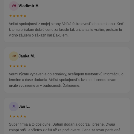
Vladimir H.
VH
★★★★★
Veľká spokojnosť z mojej strany. Veľká ústretovosť tohoto eshopu. Keď
k tomu prirátam dobrú cenu za kreslo tak určite sa tu vrátim, pretože tu
vidno záujem o zákazníka! Ďakujem.
Janka M.
JM
★★★★★
Veľmi rýchle vybavenie objednávky, oceňujem telefonickú informáciu o
termíne a čase dodania. Veľká spokojnosť s kvalitou i cenou tovaru,
určite využijeme aj v budúcnosti. Ďakujeme.
Jan L.
JL
★★★★★
Super firma a to doslovne. Dátum dodania dodržali presne. Dvaja
chlapi prišli a všetko zložili až za prvé dvere. Cena za tovar perfektná.