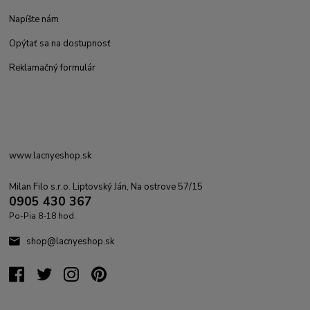
Napíšte nám
Opýtať sa na dostupnosť
Reklamačný formulár
www.lacnyeshop.sk
Milan Filo s.r.o. Liptovský Ján, Na ostrove 57/15
0905 430 367
Po-Pia 8-18 hod.
shop@lacnyeshop.sk