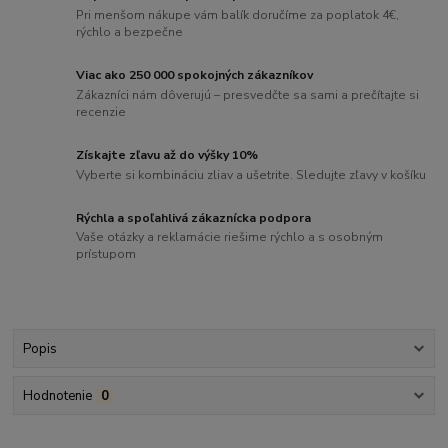
Pri menšom nákupe vám balík doručíme za poplatok 4€,
rýchlo a bezpečne
Viac ako 250 000 spokojných zákazníkov
Zákazníci nám dôverujú – presvedčte sa sami a prečítajte si
recenzie
Získajte zľavu až do výšky 10%
Vyberte si kombináciu zliav a ušetrite. Sledujte zľavy v košíku
Rýchla a spoľahlivá zákaznícka podpora
Vaše otázky a reklamácie riešime rýchlo a s osobným
prístupom
Popis
Hodnotenie
0