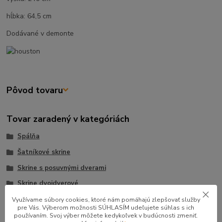
hĺbka: 64,5 cm
Dodávané v demonte
Pôvod tovaru
Tovar zaradený v kategóriách
Spálňa
Šatníkové skrine
Skrine s posuvnými dverami
Skrine dvojdverové
Využívame súbory cookies, ktoré nám pomáhajú zlepšovať služby
pre Vás. Výberom možnosti SÚHLASÍM udeľujete súhlas s ich
používaním. Svoj výber môžete kedykoľvek v budúcnosti zmeniť.