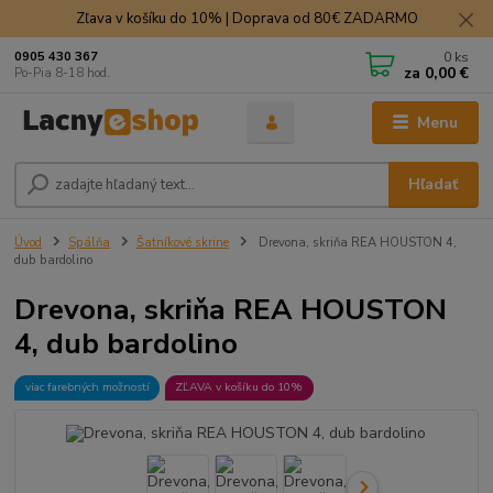
Zľava v košíku do 10% | Doprava od 80€ ZADARMO
0
ks
0905 430 367
za
0,00 €
Po-Pia 8-18 hod.
Menu
Hľadať
Úvod
Spálňa
Šatníkové skrine
Drevona, skriňa REA HOUSTON 4,
dub bardolino
Drevona, skriňa REA HOUSTON
4, dub bardolino
viac farebných možností
ZĽAVA v košíku do 10%