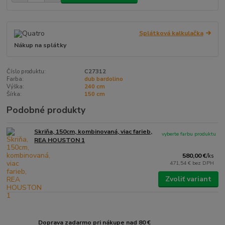
Splátková kalkulačka
Nákup na splátky
Číslo produktu:
C27312
Farba:
dub bardolino
Výška:
240 cm
Šírka:
150 cm
Podobné produkty
Skriňa, 150cm, kombinovaná, viac farieb,
vyberte farbu produktu
REA HOUSTON 1
580,00 €
/
ks
471,54 €
bez DPH
Zvoliť variant
Doprava zadarmo pri nákupe nad 80 €