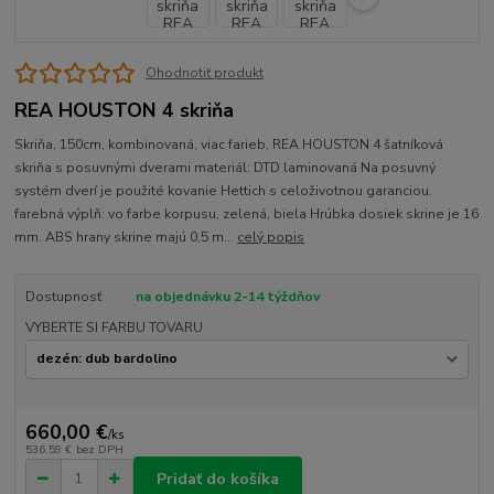
Ohodnotiť produkt
REA HOUSTON 4 skriňa
Skriňa, 150cm, kombinovaná, viac farieb, REA HOUSTON 4 šatníková
skriňa s posuvnými dverami materiál: DTD laminovaná Na posuvný
systém dverí je použité kovanie Hettich s celoživotnou garanciou.
farebná výplň: vo farbe korpusu, zelená, biela Hrúbka dosiek skrine je 16
mm. ABS hrany skrine majú 0,5 m...
celý popis
Dostupnosť
na objednávku 2-14 týždňov
VYBERTE SI FARBU TOVARU
660,00 €
/
ks
536,59 €
bez DPH
Pridať do košíka