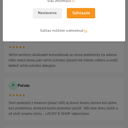
Viac informácií
tu
GOOGLE RECENZIE ZÁKAZNÍKOV
Súhlasím
Nastavenia
★★★★★
4.9
47 recenzií · Google
Súhlas môžete odmietnuť
tu
.
Alena P.
AP
★★★★★
Veľmi seriózny dodávateľ komunikoval so mnou telefonicky na adrese
nikto nebol doma pán veľmi ochotne vybavil iné miesto odberu a vodič
taktiež veľmi ochotný ďakujem
Peťoto
P
★★★★★
Som spokojný z tovarom (písací stôl) aj dovoz tovaru domov bol úplne
bez problémov, doviezol kuriér pomohol vyložiť. Stôl sme dnes zložili a
už slúži svojmu účelu... LACNY E SHOP odporúčam