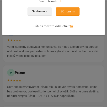
Viac informácií
tu
GOOGLE RECENZIE ZÁKAZNÍKOV
Súhlasím
Nastavenia
★★★★★
4.9
47 recenzií · Google
Súhlas môžete odmietnuť
tu
.
Alena P.
AP
★★★★★
Veľmi seriózny dodávateľ komunikoval so mnou telefonicky na adrese
nikto nebol doma pán veľmi ochotne vybavil iné miesto odberu a vodič
taktiež veľmi ochotný ďakujem
Peťoto
P
★★★★★
Som spokojný z tovarom (písací stôl) aj dovoz tovaru domov bol úplne
bez problémov, doviezol kuriér pomohol vyložiť. Stôl sme dnes zložili a
už slúži svojmu účelu... LACNY E SHOP odporúčam