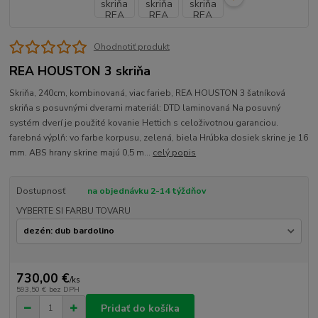
Ohodnotiť produkt
REA HOUSTON 3 skriňa
Skriňa, 240cm, kombinovaná, viac farieb, REA HOUSTON 3 šatníková
skriňa s posuvnými dverami materiál: DTD laminovaná Na posuvný
systém dverí je použité kovanie Hettich s celoživotnou garanciou.
farebná výplň: vo farbe korpusu, zelená, biela Hrúbka dosiek skrine je 16
mm. ABS hrany skrine majú 0,5 m...
celý popis
Dostupnosť
na objednávku 2-14 týždňov
VYBERTE SI FARBU TOVARU
730,00 €
/
ks
593,50 €
bez DPH
Pridať do košíka