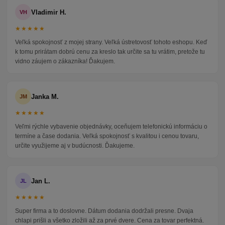
Vladimir H.
VH
★★★★★
Veľká spokojnosť z mojej strany. Veľká ústretovosť tohoto eshopu. Keď
k tomu prirátam dobrú cenu za kreslo tak určite sa tu vrátim, pretože tu
vidno záujem o zákazníka! Ďakujem.
Janka M.
JM
★★★★★
Veľmi rýchle vybavenie objednávky, oceňujem telefonickú informáciu o
termíne a čase dodania. Veľká spokojnosť s kvalitou i cenou tovaru,
určite využijeme aj v budúcnosti. Ďakujeme.
Jan L.
JL
★★★★★
Super firma a to doslovne. Dátum dodania dodržali presne. Dvaja
chlapi prišli a všetko zložili až za prvé dvere. Cena za tovar perfektná.