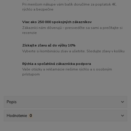
Pri menšom nákupe vám balík doručíme za poplatok 4€,
rýchlo a bezpečne
Viac ako 250 000 spokojných zákazníkov
Zákazníci nám dôverujú – presvedčte sa sami a prečítajte si
recenzie
Získajte zľavu až do výšky 10%
Vyberte si kombináciu zliav a ušetrite. Sledujte zľavy v košíku
Rýchla a spoľahlivá zákaznícka podpora
Vaše otázky a reklamácie riešime rýchlo a s osobným
prístupom
Popis
Hodnotenie
0