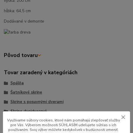
výška: 200 cm
hĺbka: 64,5 cm
Dodávané v demonte
Pôvod tovaru
Tovar zaradený v kategóriách
Spálňa
Šatníkové skrine
Skrine s posuvnými dverami
Skrine dvojdverové
Využívame súbory cookies, ktoré nám pomáhajú zlepšovať služby
pre Vás. Výberom možnosti SÚHLASÍM udeľujete súhlas s ich
používaním. Svoj výber môžete kedykoľvek v budúcnosti zmeniť.