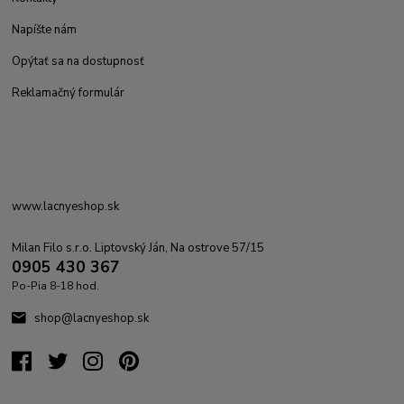
Napíšte nám
Opýtať sa na dostupnosť
Reklamačný formulár
www.lacnyeshop.sk
Milan Filo s.r.o. Liptovský Ján, Na ostrove 57/15
0905 430 367
Po-Pia 8-18 hod.
shop@lacnyeshop.sk