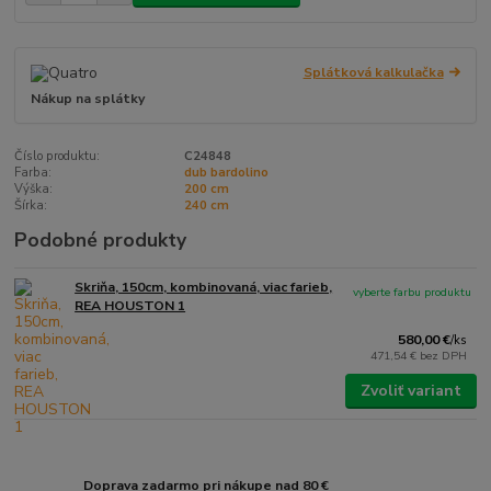
Splátková kalkulačka
Nákup na splátky
Číslo produktu:
C24848
Farba:
dub bardolino
Výška:
200 cm
Šírka:
240 cm
Podobné produkty
Skriňa, 150cm, kombinovaná, viac farieb,
vyberte farbu produktu
REA HOUSTON 1
580,00 €
/
ks
471,54 €
bez DPH
Zvoliť variant
Doprava zadarmo pri nákupe nad 80 €