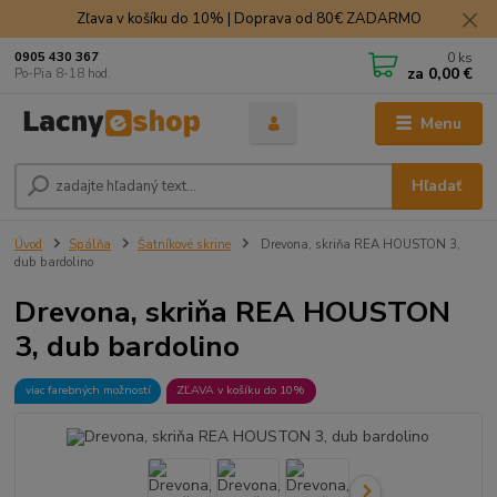
Zľava v košíku do 10% | Doprava od 80€ ZADARMO
0
ks
0905 430 367
za
0,00 €
Po-Pia 8-18 hod.
Menu
Hľadať
Úvod
Spálňa
Šatníkové skrine
Drevona, skriňa REA HOUSTON 3,
dub bardolino
Drevona, skriňa REA HOUSTON
3, dub bardolino
viac farebných možností
ZĽAVA v košíku do 10%