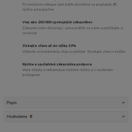
Pri menšom nákupe vám balík doručíme za poplatok 4€,
rýchlo a bezpečne
Viac ako 250 000 spokojných zákazníkov
Zákazníci nám dôverujú – presvedčte sa sami a prečítajte si
recenzie
Získajte zľavu až do výšky 10%
Vyberte si kombináciu zliav a ušetrite. Sledujte zľavy v košíku
Rýchla a spoľahlivá zákaznícka podpora
Vaše otázky a reklamácie riešime rýchlo a s osobným
prístupom
Popis
Hodnotenie
0