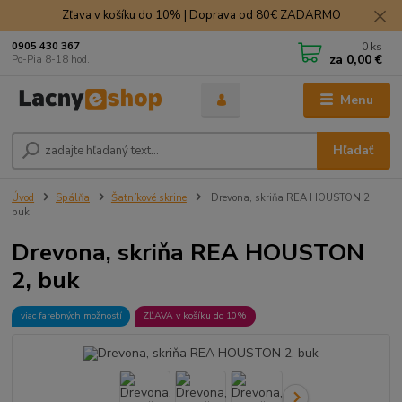
Zľava v košíku do 10% | Doprava od 80€ ZADARMO
0
ks
0905 430 367
za
0,00 €
Po-Pia 8-18 hod.
Menu
Hľadať
Úvod
Spálňa
Šatníkové skrine
Drevona, skriňa REA HOUSTON 2,
buk
Drevona, skriňa REA HOUSTON
2, buk
viac farebných možností
ZĽAVA v košíku do 10%