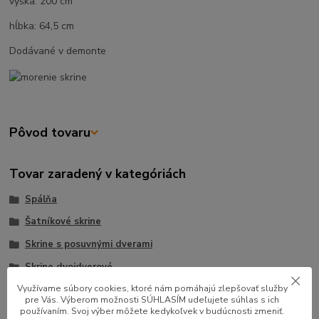
výška: 200 cm
hĺbka: 64,5 cm
Dodávané v demonte
Pôvod tovaru
Tovar zaradený v kategóriách
Spálňa
Šatníkové skrine
Skrine s posuvnými dverami
Skrine dvojdverové
Využívame súbory cookies, ktoré nám pomáhajú zlepšovať služby
pre Vás. Výberom možnosti SÚHLASÍM udeľujete súhlas s ich
používaním. Svoj výber môžete kedykoľvek v budúcnosti zmeniť.