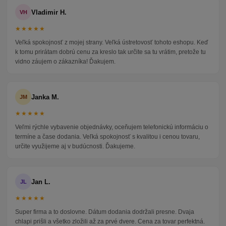
Vladimir H.
VH
★★★★★
Veľká spokojnosť z mojej strany. Veľká ústretovosť tohoto eshopu. Keď
k tomu prirátam dobrú cenu za kreslo tak určite sa tu vrátim, pretože tu
vidno záujem o zákazníka! Ďakujem.
Janka M.
JM
★★★★★
Veľmi rýchle vybavenie objednávky, oceňujem telefonickú informáciu o
termíne a čase dodania. Veľká spokojnosť s kvalitou i cenou tovaru,
určite využijeme aj v budúcnosti. Ďakujeme.
Jan L.
JL
★★★★★
Super firma a to doslovne. Dátum dodania dodržali presne. Dvaja
chlapi prišli a všetko zložili až za prvé dvere. Cena za tovar perfektná.