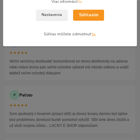
Viac informácií
tu
GOOGLE RECENZIE ZÁKAZNÍKOV
Súhlasím
Nastavenia
★★★★★
4.9
47 recenzií · Google
Súhlas môžete odmietnuť
tu
.
Alena P.
AP
★★★★★
Veľmi seriózny dodávateľ komunikoval so mnou telefonicky na adrese
nikto nebol doma pán veľmi ochotne vybavil iné miesto odberu a vodič
taktiež veľmi ochotný ďakujem
Peťoto
P
★★★★★
Som spokojný z tovarom (písací stôl) aj dovoz tovaru domov bol úplne
bez problémov, doviezol kuriér pomohol vyložiť. Stôl sme dnes zložili a
už slúži svojmu účelu... LACNY E SHOP odporúčam