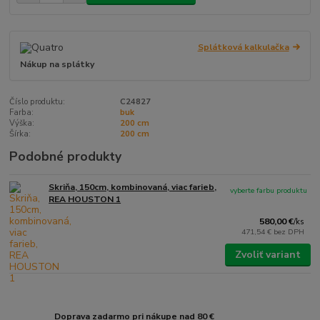
Splátková kalkulačka
Nákup na splátky
Číslo produktu:
C24827
Farba:
buk
Výška:
200 cm
Šírka:
200 cm
Podobné produkty
Skriňa, 150cm, kombinovaná, viac farieb,
vyberte farbu produktu
REA HOUSTON 1
580,00 €
/
ks
471,54 €
bez DPH
Zvoliť variant
Doprava zadarmo pri nákupe nad 80 €