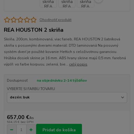
Ohodnotiť produkt
REA HOUSTON 2 skriňa
Skriňa, 200cm, kombinovaná, viac farieb, REA HOUSTON 2 šatníková
skriňa s posuvnými dverami materiál: DTD laminovaná Na posuvný
systém dverí je použité kovanie Hettich s celoživotnou garanciou.
Hrúbka dosiek skrine je 16 mm. ABS hrany skrine majú 0,5 mm. farebná
výplň: vo farbe korpusu, zelená, bie...
celý popis
Dostupnosť
na objednávku 2-14 týždňov
VYBERTE SI FARBU TOVARU
657,00 €
/
ks
534,15 €
bez DPH
Pridať do košíka