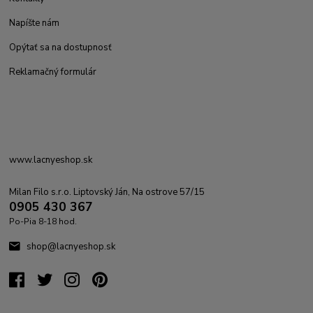
Napíšte nám
Opýtať sa na dostupnosť
Reklamačný formulár
www.lacnyeshop.sk
Milan Filo s.r.o. Liptovský Ján, Na ostrove 57/15
0905 430 367
Po-Pia 8-18 hod.
shop@lacnyeshop.sk