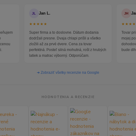
Jan L.
Ja
JL
JH
★★★★★
★★★
oceňujem
Super firma a to doslovne. Dátum dodania
Tovar pr
e
dodržali presne. Dvaja chlapi prišli a všetko
mojej po
i cenou
zložili až za prvé dvere. Cena za tovar
dohodova
i.
perfektná. Posteľ silná mohutná, rošt z hrubých
bude dlh
latiek a matrac výborný. Odporúčam.
➜ Zobraziť všetky recenzie na Google
HODNOTENIA A RECENZIE