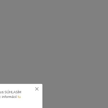
osti SÚHLASÍM
c informácií
tu