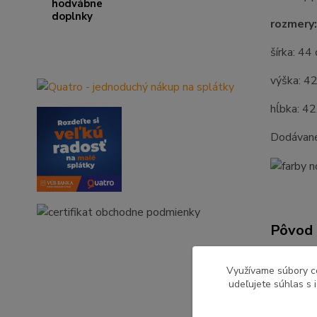
rozmery:
šírka: 44
výška: 4
hĺbka: 42
Dodávan
Pôvod 
Využívame súbory c
udeľujete súhlas s 
Tovar 