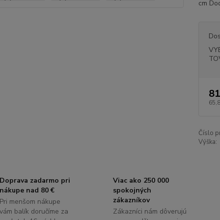
cm Do
Dos
VY
TO
81
65,
Číslo p
Výška:
Doprava zadarmo pri
Viac ako 250 000
nákupe nad 80 €
spokojných
zákazníkov
Pri menšom nákupe
vám balík doručíme za
Zákazníci nám dôverujú