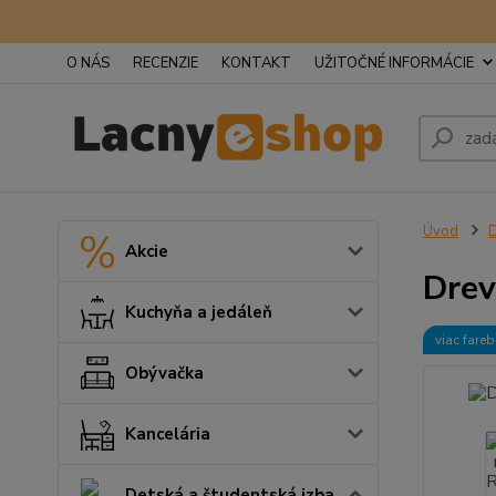
O NÁS
RECENZIE
KONTAKT
UŽITOČNÉ INFORMÁCIE
Úvod
D
Akcie
Drev
Kuchyňa a jedáleň
viac fare
Obývačka
Kancelária
Detská a študentská izba