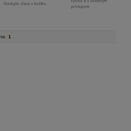
rýchlo a s osobným
Sledujte zľavy v košíku
prístupom
nie
1