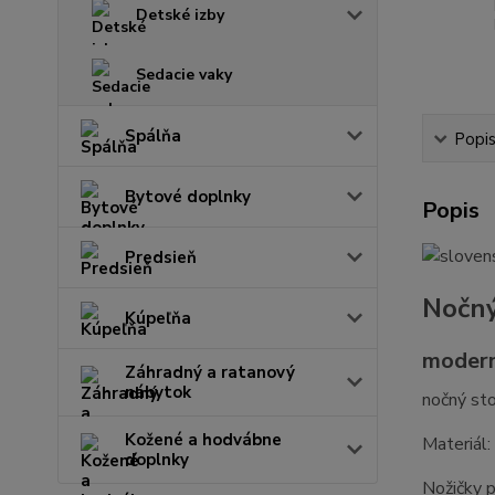
Detské izby
Sedacie vaky
Spálňa
Popi
Bytové doplnky
Popis
Predsieň
Nočný
Kúpeľňa
modern
Záhradný a ratanový
nábytok
nočný sto
Kožené a hodvábne
Materiál
doplnky
Nožičky 