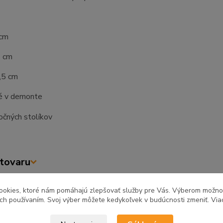
 cm
2 cm
,5 cm
é v demonte
tovaru
ookies, ktoré nám pomáhajú zlepšovať služby pre Vás. Výberom možn
ich používaním. Svoj výber môžete kedykoľvek v budúcnosti zmeniť. Via
zaradený v kategóriách