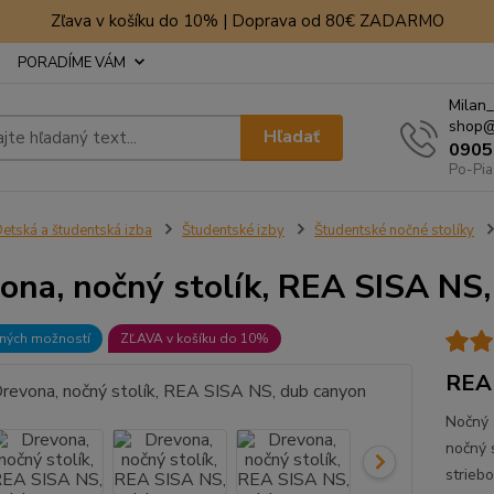
Zľava v košíku do 10% | Doprava od 80€ ZADARMO
PORADÍME VÁM
Milan_
shop@
Hľadať
0905
Po-Pia
etská a študentská izba
Študentské izby
Študentské nočné stolíky
ona, nočný stolík, REA SISA NS
bných možností
ZĽAVA v košíku do 10%
REA 
Nočný 
nočný 
strieb