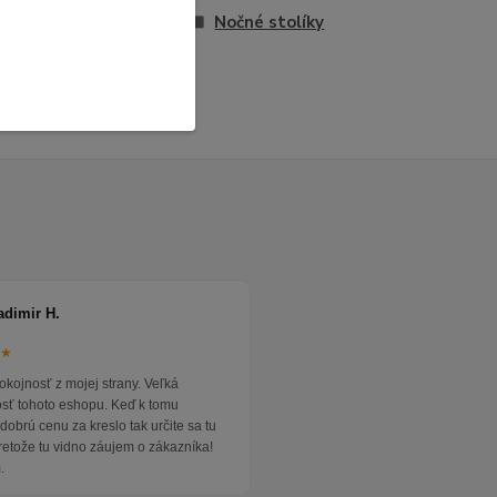
entské izby
Nočné stolíky
adimir H.
★★
okojnosť z mojej strany. Veľká
osť tohoto eshopu. Keď k tomu
dobrú cenu za kreslo tak určite sa tu
pretože tu vidno záujem o zákazníka!
.