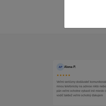
Detsk
Štude
Alena P.
AP
★★★★★
Veľmi seriózny dodávateľ komunikoval
mnou telefonicky na adrese nikto neb
pán veľmi ochotne vybavil iné miesto 
vodič taktiež veľmi ochotný ďakujem