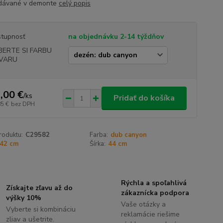
dávané v demonte
celý popis
tupnosť
na objednávku 2-14 týždňov
BERTE SI FARBU
VARU
,00 €
/
ks
Pridať do košíka
85 €
bez DPH
roduktu:
C29582
Farba:
dub canyon
42 cm
Šírka:
44 cm
Rýchla a spoľahlivá
Získajte zľavu až do
zákaznícka podpora
výšky 10%
Vaše otázky a
Vyberte si kombináciu
reklamácie riešime
zliav a ušetrite.