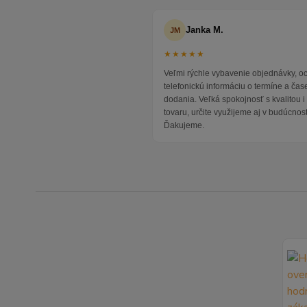
Janka M.
JM
★★★★★
Veľmi rýchle vybavenie objednávky, 
telefonickú informáciu o termíne a čas
dodania. Veľká spokojnosť s kvalitou 
tovaru, určite využijeme aj v budúcnost
Ďakujeme.