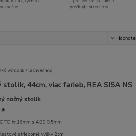
poplatok 4€, rýchlo a
– presvedčte sa sami a
bezpečne
prečítajte si recenzie
s
Hodnote
 stolík, 44cm, viac farieb, REA SISA NS
ý nočný stolík
lík
: DTD hr.16mm s ABS 0,5mm
plastové strieborné výšky 2cm