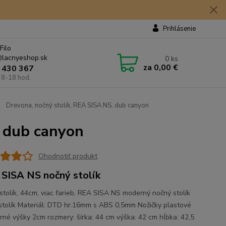
Prihlásenie
Filo
lacnyeshop.sk
0
ks
za
0,00 €
 430 367
 8-18 hod.
Drevona, nočný stolík, REA SISA NS, dub canyon
, dub canyon
Ohodnotiť produkt
SISA NS nočný stolík
stolík, 44cm, viac farieb, REA SISA NS moderný nočný stolík
stolík Materiál: DTD hr.16mm s ABS 0,5mm Nožičky plastové
orné výšky 2cm rozmery: šírka: 44 cm výška: 42 cm hĺbka: 42,5