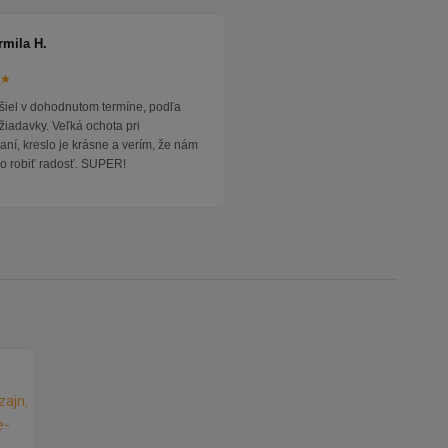
rmila H.
★★
išiel v dohodnutom termíne, podľa
žiadavky. Veľká ochota pri
ní, kreslo je krásne a verím, že nám
o robiť radosť. SUPER!