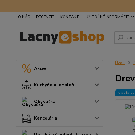
O NÁS
RECENZIE
KONTAKT
UŽITOČNÉ INFORMÁCIE
Úvod
D
Akcie
Drev
Kuchyňa a jedáleň
viac fare
Obývačka
Kancelária
Detská a študentská izba