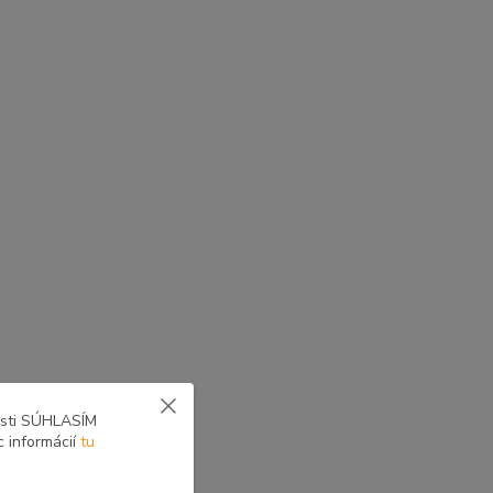
osti SÚHLASÍM
c informácií
tu