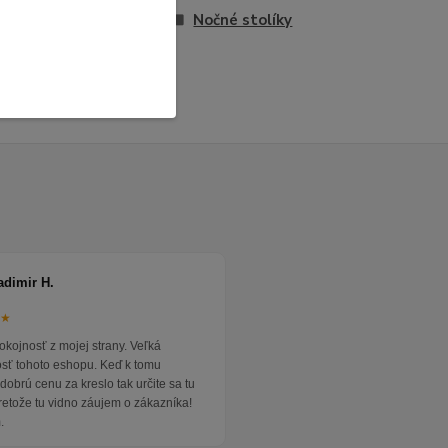
entské izby
Nočné stolíky
adimir H.
★★
okojnosť z mojej strany. Veľká
osť tohoto eshopu. Keď k tomu
dobrú cenu za kreslo tak určite sa tu
pretože tu vidno záujem o zákazníka!
.