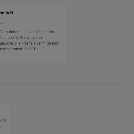
rmila H.
★★
išiel v dohodnutom termíne, podľa
žiadavky. Veľká ochota pri
ní, kreslo je krásne a verím, že nám
o robiť radosť. SUPER!