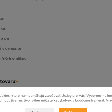
 cm
2 cm
,5 cm
é v demonte
tovaru
ookies, ktoré nám pomáhajú zlepšovať služby pre Vás. Výberom možn
ich používaním. Svoj výber môžete kedykoľvek v budúcnosti zmeniť. Via
zaradený v kategóriách