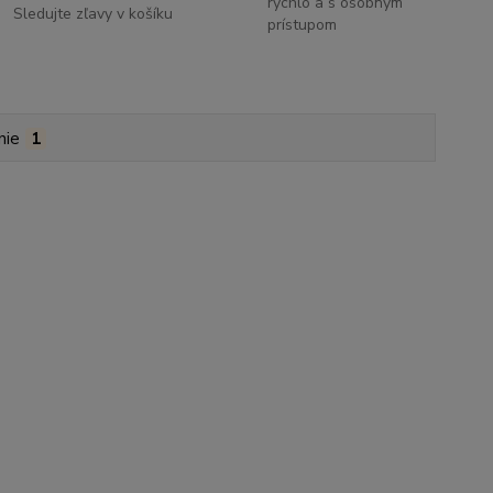
rýchlo a s osobným
Sledujte zľavy v košíku
prístupom
nie
1