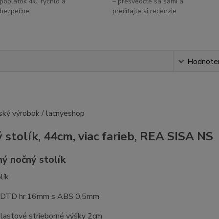
poplatok 4€, rýchlo a
– presvedčte sa sami a
bezpečne
prečítajte si recenzie
s
Hodnote
 stolík, 44cm, viac farieb, REA SISA NS
ý nočný stolík
lík
: DTD hr.16mm s ABS 0,5mm
plastové strieborné výšky 2cm