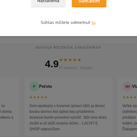
Súhlasím
Nastavenia
á a študentská izba
Spálňa
Štud
ntské nočné stolíky
Súhlas môžete odmietnuť
tu
.
GOOGLE RECENZIE ZÁKAZNÍKOV
★★★★★
4.9
47 recenzií · Google
Peťoto
Vl
P
VH
★★★★★
★★★
 so
Som spokojný z tovarom (písací stôl) aj dovoz
Veľká sp
ol doma
tovaru domov bol úplne bez problémov,
ústretov
odberu a
doviezol kuriér pomohol vyložiť. Stôl sme dnes
prirátam 
zložili a už slúži svojmu účelu... LACNY E
vrátim, 
SHOP odporúčam
Ďakujem