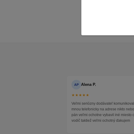
Detsk
Štude
Alena P.
AP
★★★★★
Veľmi seriózny dodávateľ komunikoval
mnou telefonicky na adrese nikto neb
pán veľmi ochotne vybavil iné miesto 
vodič taktiež veľmi ochotný ďakujem