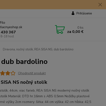
Prihlásenie
Filo
lacnyeshop.sk
0
ks
za
0,00 €
 430 367
 8-18 hod.
Drevona, nočný stolík, REA SISA NS, dub bardolino
 dub bardolino
Ohodnotiť produkt
SISA NS nočný stolík
stolík, 44cm, viac farieb, REA SISA NS moderný nočný stolík
stolík Materiál: DTD hr.16mm s ABS 0,5mm Nožičky plastové
orné výšky 2cm rozmery: šírka: 44 cm výška: 42 cm hĺbka: 42,5