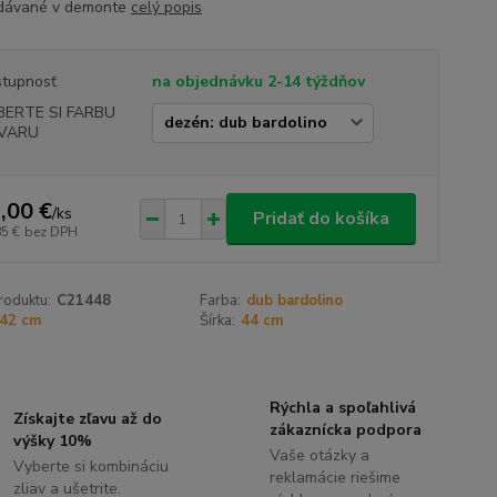
dávané v demonte
celý popis
tupnosť
na objednávku 2-14 týždňov
BERTE SI FARBU
VARU
,00 €
/
ks
Pridať do košíka
85 €
bez DPH
roduktu:
C21448
Farba:
dub bardolino
42 cm
Šírka:
44 cm
Rýchla a spoľahlivá
Získajte zľavu až do
zákaznícka podpora
výšky 10%
Vaše otázky a
Vyberte si kombináciu
reklamácie riešime
zliav a ušetrite.