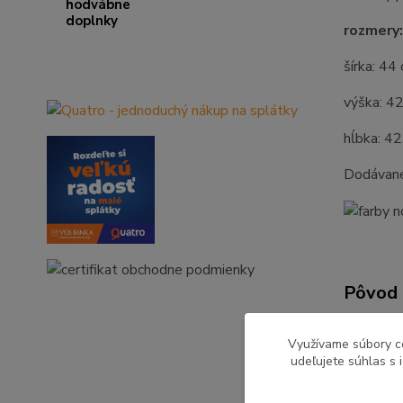
rozmery:
šírka: 44
výška: 4
hĺbka: 42
Dodávan
Pôvod 
Využívame súbory c
udeľujete súhlas s 
Tovar 