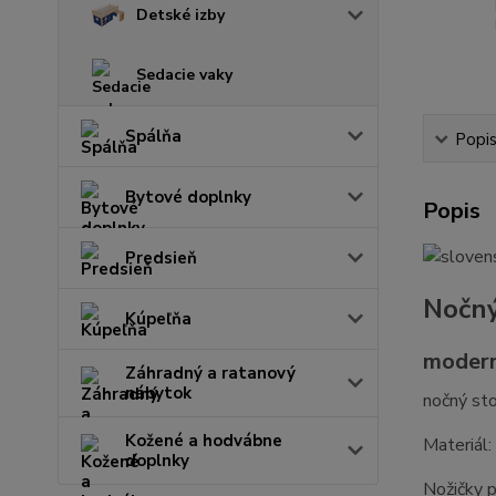
Detské izby
Sedacie vaky
Spálňa
Popi
Bytové doplnky
Popis
Predsieň
Nočný
Kúpeľňa
modern
Záhradný a ratanový
nábytok
nočný sto
Kožené a hodvábne
Materiál
doplnky
Nožičky 