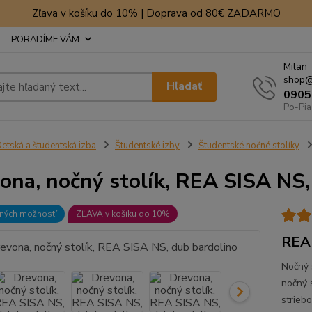
Zľava v košíku do 10% | Doprava od 80€ ZADARMO
PORADÍME VÁM
Milan_
shop@
Hľadať
0905
Po-Pia
etská a študentská izba
Študentské izby
Študentské nočné stolíky
ona, nočný stolík, REA SISA NS,
bných možností
ZĽAVA v košíku do 10%
REA 
Nočný 
nočný 
strieb