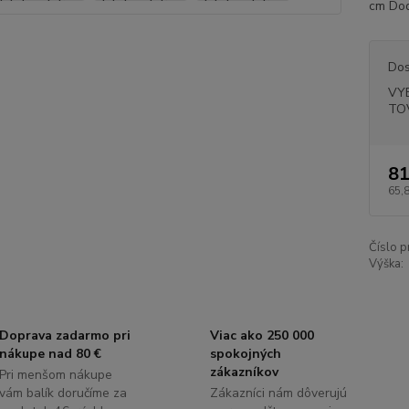
cm Do
Dos
VY
TO
81
65,
Číslo p
Výška:
Doprava zadarmo pri
Viac ako 250 000
nákupe nad 80 €
spokojných
zákazníkov
Pri menšom nákupe
vám balík doručíme za
Zákazníci nám dôverujú