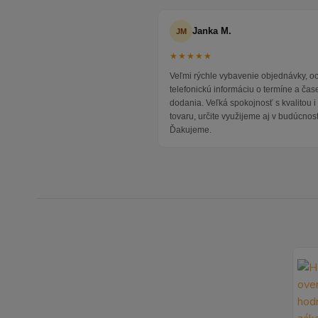
Janka M.
JM
★★★★★
Veľmi rýchle vybavenie objednávky, 
telefonickú informáciu o termíne a čas
dodania. Veľká spokojnosť s kvalitou 
tovaru, určite využijeme aj v budúcnost
Ďakujeme.