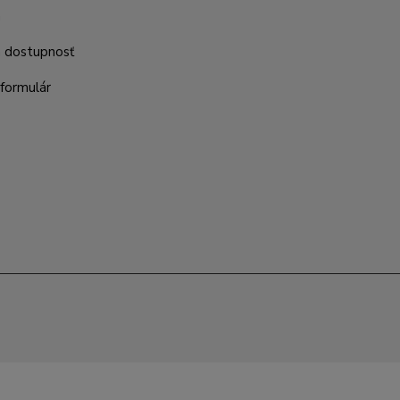
m
a dostupnosť
formulár