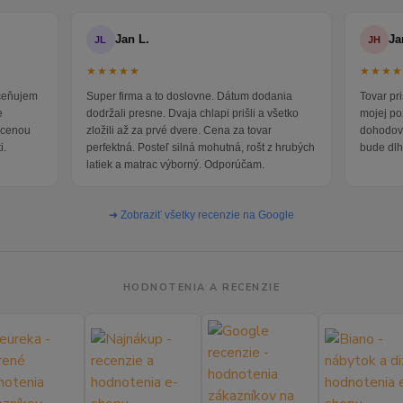
Jan L.
Ja
JL
JH
★★★★★
★★★
oceňujem
Super firma a to doslovne. Dátum dodania
Tovar pr
e
dodržali presne. Dvaja chlapi prišli a všetko
mojej po
i cenou
zložili až za prvé dvere. Cena za tovar
dohodova
i.
perfektná. Posteľ silná mohutná, rošt z hrubých
bude dlh
latiek a matrac výborný. Odporúčam.
➜ Zobraziť všetky recenzie na Google
HODNOTENIA A RECENZIE