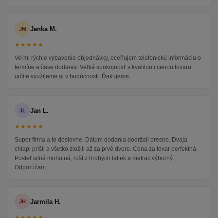
Janka M.
JM
★★★★★
Veľmi rýchle vybavenie objednávky, oceňujem telefonickú informáciu o
termíne a čase dodania. Veľká spokojnosť s kvalitou i cenou tovaru,
určite využijeme aj v budúcnosti. Ďakujeme.
Jan L.
JL
★★★★★
Super firma a to doslovne. Dátum dodania dodržali presne. Dvaja
chlapi prišli a všetko zložili až za prvé dvere. Cena za tovar perfektná.
Posteľ silná mohutná, rošt z hrubých latiek a matrac výborný.
Odporúčam.
Jarmila H.
JH
★★★★★