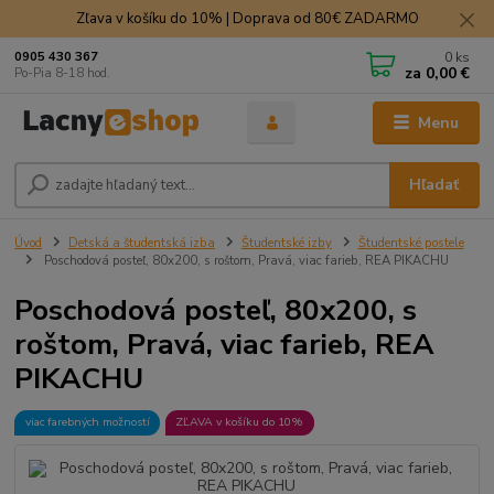
Zľava v košíku do 10% | Doprava od 80€ ZADARMO
0
ks
0905 430 367
za
0,00 €
Po-Pia 8-18 hod.
Menu
Hľadať
Úvod
Detská a študentská izba
Študentské izby
Študentské postele
Poschodová posteľ, 80x200, s roštom, Pravá, viac farieb, REA PIKACHU
Poschodová posteľ, 80x200, s
roštom, Pravá, viac farieb, REA
PIKACHU
viac farebných možností
ZĽAVA v košíku do 10%