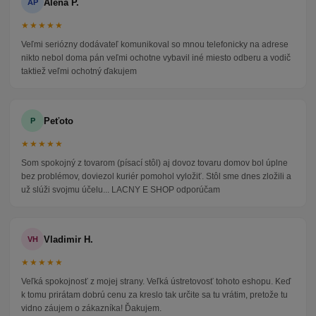
Alena P.
AP
★★★★★
Veľmi seriózny dodávateľ komunikoval so mnou telefonicky na adrese
nikto nebol doma pán veľmi ochotne vybavil iné miesto odberu a vodič
taktiež veľmi ochotný ďakujem
Peťoto
P
★★★★★
Som spokojný z tovarom (písací stôl) aj dovoz tovaru domov bol úplne
bez problémov, doviezol kuriér pomohol vyložiť. Stôl sme dnes zložili a
už slúži svojmu účelu... LACNY E SHOP odporúčam
Vladimir H.
VH
★★★★★
Veľká spokojnosť z mojej strany. Veľká ústretovosť tohoto eshopu. Keď
k tomu prirátam dobrú cenu za kreslo tak určite sa tu vrátim, pretože tu
vidno záujem o zákazníka! Ďakujem.