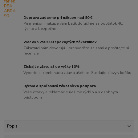
Doprava zadarmo pri nákupe nad 80 €
Pri menšom nákupe vám balík doručíme za poplatok 4€,
rýchlo a bezpečne
Viac ako 250 000 spokojných zákazníkov
Zákazníci nám dôverujú – presvedčte sa sami a prečítajte si
recenzie
Získajte zľavu až do výšky 10%
Vyberte si kombináciu zliav a ušetrite. Sledujte zľavy v košíku
Rýchla a spoľahlivá zákaznícka podpora
Vaše otázky a reklamácie riešime rýchlo a s osobným
prístupom
Popis