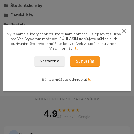
Študentské izby
Detské izby
Postele
Študentské postele
Využívame súbory cookies, ktoré nám pomáhajú zlepšovať služby
pre Vás. Výberom možnosti SÚHLASÍM udeľujete súhlas s ich
Detské postele
používaním. Svoj výber môžete kedykoľvek v budúcnosti zmeniť.
Viac informácií
tu
Jednolôžkové postele
Súhlasím
Nastavenia
Jednolôžkové + úložný priestor
Jednolôžkové postele rozklad.
Súhlas môžete odmietnuť
tu
.
GOOGLE RECENZIE ZÁKAZNÍKOV
★★★★★
4.9
47 recenzií · Google