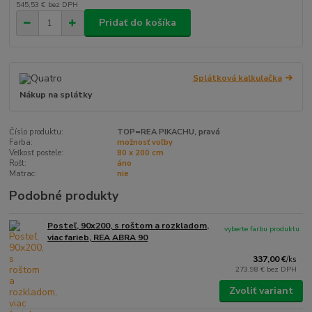
545,53 €
bez DPH
Pridať do košíka
Splátková kalkulačka
Nákup na splátky
Číslo produktu:
TOP=REA PIKACHU, pravá
Farba:
možnosť voľby
Veľkosť postele:
80 x 200 cm
Rošt:
áno
Matrac:
nie
Podobné produkty
Posteľ, 90x200, s roštom a rozkladom,
vyberte farbu produktu
viac farieb, REA ABRA 90
337,00 €
/
ks
273,98 €
bez DPH
Zvoliť variant