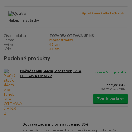
Splátková kalkulačka
Nákup na splátky
Číslo produktu:
TOP=REA OTTAWA UP NS
Farba:
možnosť voľby
Výška:
43 cm
Šírka:
44 cm
Podobné produkty
Nočný stolík, 44cm, viac farieb, REA
vyberte farbu produktu
OTTAWA UP NS 2
119,00 €
/
ks
96,75 €
bez DPH
Zvoliť variant
Doprava zadarmo pri nákupe nad 80 €
Pri menšom nákupe vám balík doručíme za poplatok 4€,