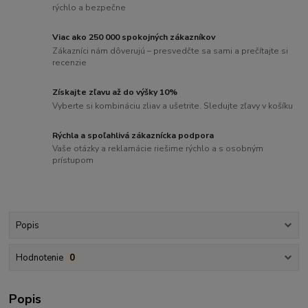
rýchlo a bezpečne
Viac ako 250 000 spokojných zákazníkov
Zákazníci nám dôverujú – presvedčte sa sami a prečítajte si
recenzie
Získajte zľavu až do výšky 10%
Vyberte si kombináciu zliav a ušetrite. Sledujte zľavy v košíku
Rýchla a spoľahlivá zákaznícka podpora
Vaše otázky a reklamácie riešime rýchlo a s osobným
prístupom
Popis
Hodnotenie
0
Popis