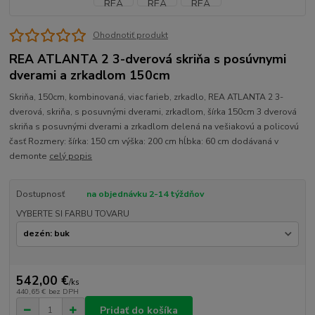
Ohodnotiť produkt
REA ATLANTA 2 3-dverová skriňa s posúvnymi
dverami a zrkadlom 150cm
Skriňa, 150cm, kombinovaná, viac farieb, zrkadlo, REA ATLANTA 2 3-
dverová, skriňa, s posuvnými dverami, zrkadlom, šírka 150cm 3 dverová
skriňa s posuvnými dverami a zrkadlom delená na vešiakovú a policovú
časť Rozmery: šírka: 150 cm výška: 200 cm hĺbka: 60 cm dodávaná v
demonte
celý popis
Dostupnosť
na objednávku 2-14 týždňov
VYBERTE SI FARBU TOVARU
542,00 €
/
ks
440,65 €
bez DPH
Pridať do košíka