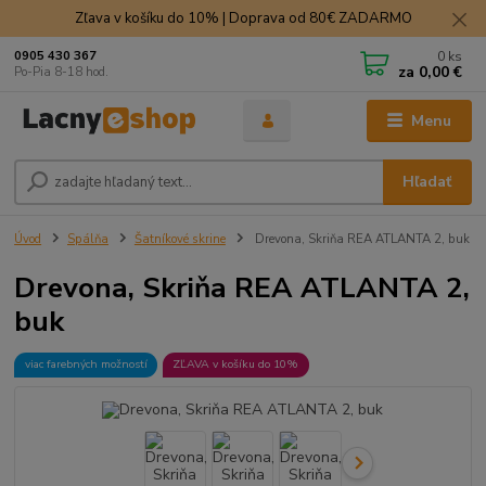
Zľava v košíku do 10% | Doprava od 80€ ZADARMO
0
ks
0905 430 367
za
0,00 €
Po-Pia 8-18 hod.
Menu
Hľadať
Úvod
Spálňa
Šatníkové skrine
Drevona, Skriňa REA ATLANTA 2, buk
Drevona, Skriňa REA ATLANTA 2,
buk
viac farebných možností
ZĽAVA v košíku do 10%