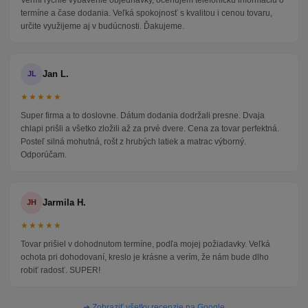
termíne a čase dodania. Veľká spokojnosť s kvalitou i cenou tovaru,
určite využijeme aj v budúcnosti. Ďakujeme.
Jan L.
JL
★★★★★
Super firma a to doslovne. Dátum dodania dodržali presne. Dvaja
chlapi prišli a všetko zložili až za prvé dvere. Cena za tovar perfektná.
Posteľ silná mohutná, rošt z hrubých latiek a matrac výborný.
Odporúčam.
Jarmila H.
JH
★★★★★
Tovar prišiel v dohodnutom termíne, podľa mojej požiadavky. Veľká
ochota pri dohodovaní, kreslo je krásne a verím, že nám bude dlho
robiť radosť. SUPER!
➜ Zobraziť všetky recenzie na Google