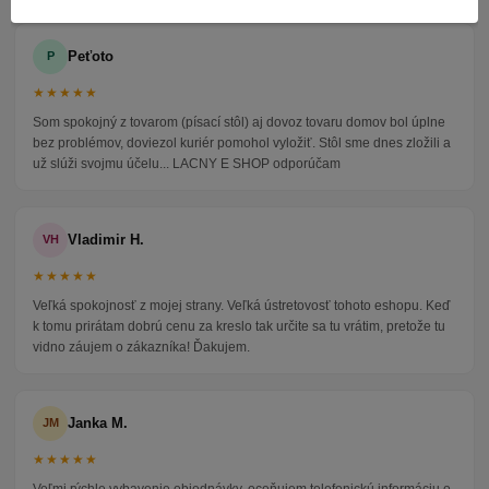
Peťoto
P
★★★★★
Som spokojný z tovarom (písací stôl) aj dovoz tovaru domov bol úplne
bez problémov, doviezol kuriér pomohol vyložiť. Stôl sme dnes zložili a
už slúži svojmu účelu... LACNY E SHOP odporúčam
Vladimir H.
VH
★★★★★
Veľká spokojnosť z mojej strany. Veľká ústretovosť tohoto eshopu. Keď
k tomu prirátam dobrú cenu za kreslo tak určite sa tu vrátim, pretože tu
vidno záujem o zákazníka! Ďakujem.
Janka M.
JM
★★★★★
Veľmi rýchle vybavenie objednávky, oceňujem telefonickú informáciu o