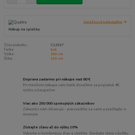
Splátková kalkulačka
Nákup na splátky
Číslo produktu:
C12537
Farba:
buk
Výška:
200 cm
Šírka:
150 cm
Doprava zadarmo pri nákupe nad 80 €
Pri menšom nákupe vám balík doručíme za poplatok 4€,
rýchlo a bezpečne
Viac ako 250 000 spokojných zákazníkov
Zákazníci nám dôverujú – presvedčte sa sami a prečítajte si
recenzie
Získajte zľavu až do výšky 10%
Vyberte si kombináciu zliav a ušetrite. Sledujte zľavy v košíku