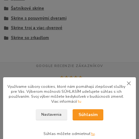
Šatníkové skrine
Skrine s posuvnými dverami
Skrine troj a viac-dverové
Skrine so zrkadlom
GOOGLE RECENZIE ZÁKAZNÍKOV
★★★★★
4.9
47 recenzií · Google
Využívame súbory cookies, ktoré nám pomáhajú zlepšovať služby
pre Vás. Výberom možnosti SÚHLASÍM udeľujete súhlas s ich
používaním. Svoj výber môžete kedykoľvek v budúcnosti zmeniť.
Viac informácií
tu
Alena P.
AP
★★★★★
Súhlasím
Nastavenia
Veľmi seriózny dodávateľ komunikoval so mnou telefonicky na adrese
nikto nebol doma pán veľmi ochotne vybavil iné miesto odberu a vodič
Súhlas môžete odmietnuť
tu
.
taktiež veľmi ochotný ďakujem