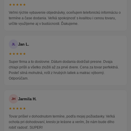
★★★★★
Veľmi rýchle vybavenie objednávky, oceňujem telefonickú informáciu o
termíne a čase dodania. Veľká spokojnosť s kvalitou i cenou tovaru,
určite využijeme aj v budúcnosti. Ďakujeme.
Jan L.
JL
★★★★★
Super firma a to doslovne. Dátum dodania dodržali presne. Dvaja
chlapi prišli a všetko zložili až za prvé dvere. Cena za tovar perfektná.
Posteľ silná mohutná, rošt z hrubých latiek a matrac výborný.
Odporúčam.
Jarmila H.
JH
★★★★★
Tovar prišiel v dohodnutom termíne, podľa mojej požiadavky. Veľká
ochota pri dohodovaní, kreslo je krásne a verím, že nám bude dlho
robiť radosť. SUPER!