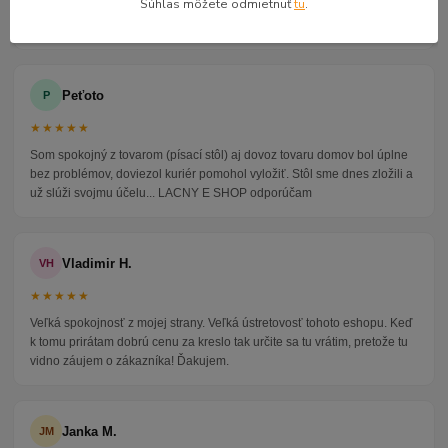
Súhlas môžete odmietnuť
tu
.
nikto nebol doma pán veľmi ochotne vybavil iné miesto odberu a vodič
taktiež veľmi ochotný ďakujem
Peťoto
P
★★★★★
Som spokojný z tovarom (písací stôl) aj dovoz tovaru domov bol úplne
bez problémov, doviezol kuriér pomohol vyložiť. Stôl sme dnes zložili a
už slúži svojmu účelu... LACNY E SHOP odporúčam
Vladimir H.
VH
★★★★★
Veľká spokojnosť z mojej strany. Veľká ústretovosť tohoto eshopu. Keď
k tomu prirátam dobrú cenu za kreslo tak určite sa tu vrátim, pretože tu
vidno záujem o zákazníka! Ďakujem.
Janka M.
JM