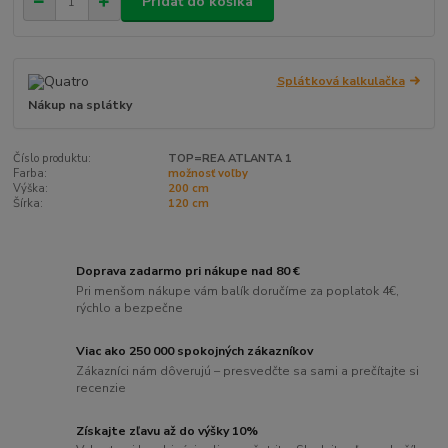
Pridať do košíka
Splátková kalkulačka
Nákup na splátky
Číslo produktu:
TOP=REA ATLANTA 1
Farba:
možnosť voľby
Výška:
200 cm
Šírka:
120 cm
Doprava zadarmo pri nákupe nad 80 €
Pri menšom nákupe vám balík doručíme za poplatok 4€,
rýchlo a bezpečne
Viac ako 250 000 spokojných zákazníkov
Zákazníci nám dôverujú – presvedčte sa sami a prečítajte si
recenzie
Získajte zľavu až do výšky 10%