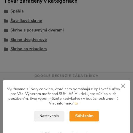
Tovar zaradený v kategóriách
Spálňa
Šatníkové skrine
Skrine s posuvnými dverami
Skrine dvojdverové
Skrine so zrkadlom
GOOGLE RECENZIE ZÁKAZNÍKOV
★★★★★
4.9
Využívame súbory cookies, ktoré nám pomáhajú zlepšovať služby
47 recenzií · Google
pre Vás. Výberom možnosti SÚHLASÍM udeľujete súhlas s ich
používaním. Svoj výber môžete kedykoľvek v budúcnosti zmeniť.
Viac informácií
tu
Alena P.
AP
Súhlasím
Nastavenia
★★★★★
Veľmi seriózny dodávateľ komunikoval so mnou telefonicky na adrese