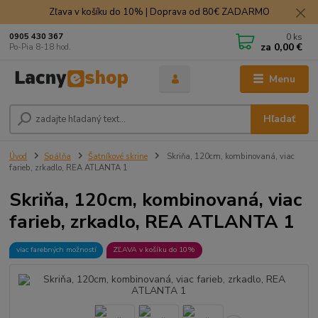
Zľava v košíku do 10% | Doprava od 80€ ZADARMO
0
ks
0905 430 367
za
0,00 €
Po-Pia 8-18 hod.
Menu
Hľadať
Úvod
Spálňa
Šatníkové skrine
Skriňa, 120cm, kombinovaná, viac
farieb, zrkadlo, REA ATLANTA 1
Skriňa, 120cm, kombinovaná, viac
farieb, zrkadlo, REA ATLANTA 1
viac farebných možností
ZĽAVA v košíku do 10%