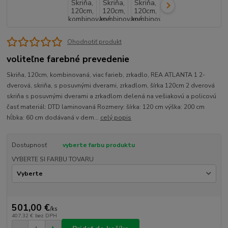
Ohodnotiť produkt
voliteľne farebné prevedenie
Skriňa, 120cm, kombinovaná, viac farieb, zrkadlo, REA ATLANTA 1 2-
dverová, skriňa, s posuvnými dverami, zrkadlom, šírka 120cm 2 dverová
skriňa s posuvnými dverami a zrkadlom delená na vešiakovú a policovú
časť materiál: DTD laminovaná Rozmery: šírka: 120 cm výška: 200 cm
hĺbka: 60 cm dodávaná v dem...
celý popis
Dostupnosť
vyberte farbu produktu
VYBERTE SI FARBU TOVARU
501,00 €
/
ks
407,32 €
bez DPH