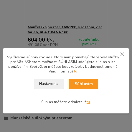
Manželská posteľ, 160x200, s roštom, viac
farieb, REA OXANA 160
604,00 €
vyberte farbu
/
ks
produktu
491,06 €
bez DPH
Zvoliť variant
Využívame súbory cookies, ktoré nám pomáhajú zlepšovať služby
pre Vás. Výberom možnosti SÚHLASÍM udeľujete súhlas s ich
používaním. Svoj výber môžete kedykoľvek v budúcnosti zmeniť.
Viac informácií
tu
Tovar zaradený v kategóriách
Súhlasím
Nastavenia
Spálňa
Postele
Súhlas môžete odmietnuť
tu
.
Manželské postele
Manželské s úložným priestorom