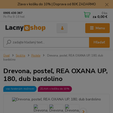
Zľava v košíku do 10% | Doprava od 80€ ZADARMO
0
ks
0905 430 367
za
0,00 €
Po-Pia 8-18 hod.
Menu
Hľadať
Úvod
Spálňa
Postele
Drevona, posteľ, REA OXANA UP, 180, dub
bardolino
Drevona, posteľ, REA OXANA UP,
180, dub bardolino
viac farebných možností
ZĽAVA v košíku do 10%