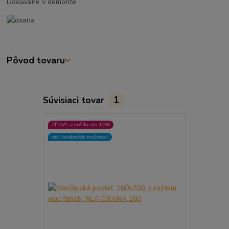
Dodávané v demonte
Pôvod tovaru
Súvisiaci tovar
1
ZĽAVA v košíku do 10%
viac farebných možností