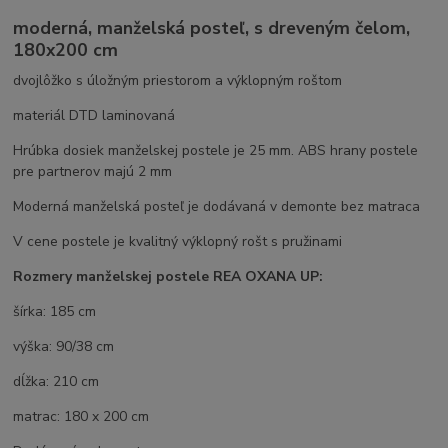
moderná, manželská posteľ, s dreveným čelom,
180x200 cm
dvojlôžko s úložným priestorom a výklopným roštom
materiál DTD laminovaná
Hrúbka dosiek manželskej postele je 25 mm. ABS hrany postele
pre partnerov majú 2 mm
Moderná manželská posteľ je dodávaná v demonte bez matraca
V cene postele je kvalitný výklopný rošt s pružinami
Rozmery manželskej postele REA OXANA UP:
šírka: 185 cm
výška: 90/38 cm
dĺžka: 210 cm
matrac: 180 x 200 cm