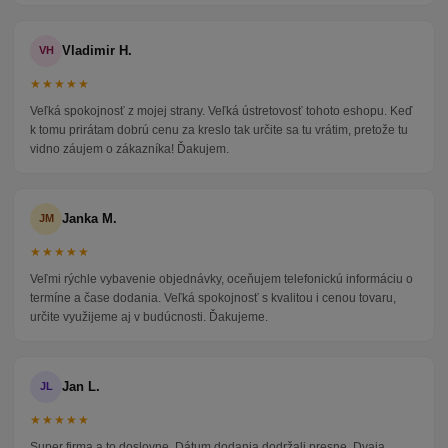
Vladimir H.
VH
★★★★★
Veľká spokojnosť z mojej strany. Veľká ústretovosť tohoto eshopu. Keď
k tomu prirátam dobrú cenu za kreslo tak určite sa tu vrátim, pretože tu
vidno záujem o zákazníka! Ďakujem.
Janka M.
JM
★★★★★
Veľmi rýchle vybavenie objednávky, oceňujem telefonickú informáciu o
termíne a čase dodania. Veľká spokojnosť s kvalitou i cenou tovaru,
určite využijeme aj v budúcnosti. Ďakujeme.
Jan L.
JL
★★★★★
Super firma a to doslovne. Dátum dodania dodržali presne. Dvaja