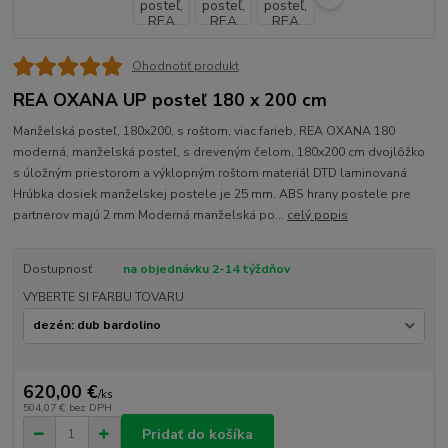
Ohodnotiť produkt
REA OXANA UP posteľ 180 x 200 cm
Manželská posteľ, 180x200, s roštom, viac farieb, REA OXANA 180
moderná, manželská posteľ, s dreveným čelom, 180x200 cm dvojlôžko
s úložným priestorom a výklopným roštom materiál DTD laminovaná
Hrúbka dosiek manželskej postele je 25 mm. ABS hrany postele pre
partnerov majú 2 mm Moderná manželská po...
celý popis
Dostupnosť
na objednávku 2-14 týždňov
VYBERTE SI FARBU TOVARU
620,00 €
/
ks
504,07 €
bez DPH
Pridať do košíka