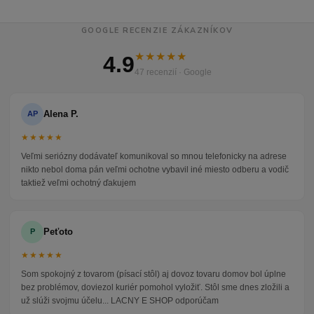
GOOGLE RECENZIE ZÁKAZNÍKOV
★★★★★
4.9
47 recenzií · Google
Alena P.
AP
★★★★★
Veľmi seriózny dodávateľ komunikoval so mnou telefonicky na adrese
nikto nebol doma pán veľmi ochotne vybavil iné miesto odberu a vodič
taktiež veľmi ochotný ďakujem
Peťoto
P
★★★★★
Som spokojný z tovarom (písací stôl) aj dovoz tovaru domov bol úplne
bez problémov, doviezol kuriér pomohol vyložiť. Stôl sme dnes zložili a
už slúži svojmu účelu... LACNY E SHOP odporúčam