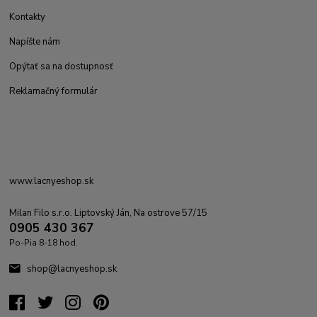
Kontakty
Napíšte nám
Opýtať sa na dostupnosť
Reklamačný formulár
www.lacnyeshop.sk
Milan Filo s.r.o. Liptovský Ján, Na ostrove 57/15
0905 430 367
Po-Pia 8-18 hod.
shop@lacnyeshop.sk