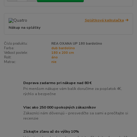
Splátková kalkulačka
Nákup na splátky
Číslo produktu:
REA OXANA UP 180 bardolino
Farba:
dub bardolino
Veľkosť postele:
180 x 200 cm
Rošt:
áno
Matrac:
nie
Doprava zadarmo pri nákupe nad 80 €
Pri menšom nákupe vám balík doručíme za poplatok 4€,
rýchlo a bezpečne
Viac ako 250 000 spokojných zákazníkov
Zákazníci nám dôverujú – presvedčte sa sami a prečítajte si
recenzie
Získajte zľavu až do výšky 10%