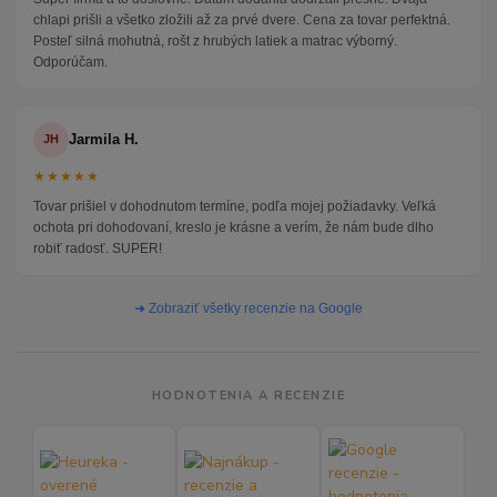
chlapi prišli a všetko zložili až za prvé dvere. Cena za tovar perfektná.
Posteľ silná mohutná, rošt z hrubých latiek a matrac výborný.
Odporúčam.
Jarmila H.
JH
★★★★★
Tovar prišiel v dohodnutom termíne, podľa mojej požiadavky. Veľká
ochota pri dohodovaní, kreslo je krásne a verím, že nám bude dlho
robiť radosť. SUPER!
➜ Zobraziť všetky recenzie na Google
HODNOTENIA A RECENZIE