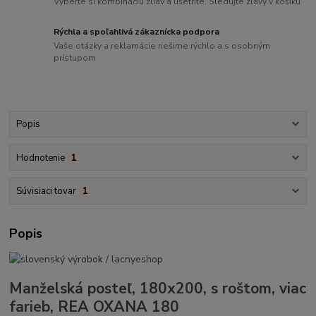
Vyberte si kombináciu zliav a ušetrite. Sledujte zľavy v košíku
Rýchla a spoľahlivá zákaznícka podpora
Vaše otázky a reklamácie riešime rýchlo a s osobným
prístupom
Popis
Hodnotenie
1
Súvisiaci tovar
1
Popis
Manželská posteľ, 180x200, s roštom, viac
farieb, REA OXANA 180