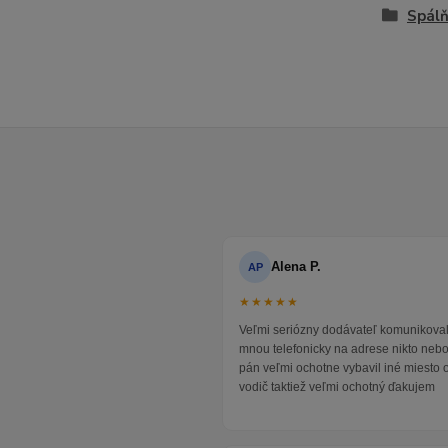
Spál
Alena P.
AP
★★★★★
Veľmi seriózny dodávateľ komunikoval
mnou telefonicky na adrese nikto neb
pán veľmi ochotne vybavil iné miesto 
vodič taktiež veľmi ochotný ďakujem