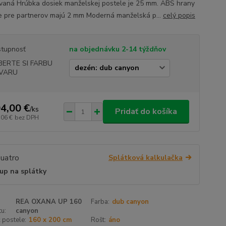
vaná Hrúbka dosiek manželskej postele je 25 mm. ABS hrany
e pre partnerov majú 2 mm Moderná manželská p...
celý popis
tupnosť
na objednávku 2-14 týždňov
BERTE SI FARBU
VARU
4,00 €
/
ks
Pridať do košíka
,06 €
bez DPH
Splátková kalkulačka
up na splátky
REA OXANA UP 160
Farba:
dub canyon
u:
canyon
 postele:
160 x 200 cm
Rošt:
áno