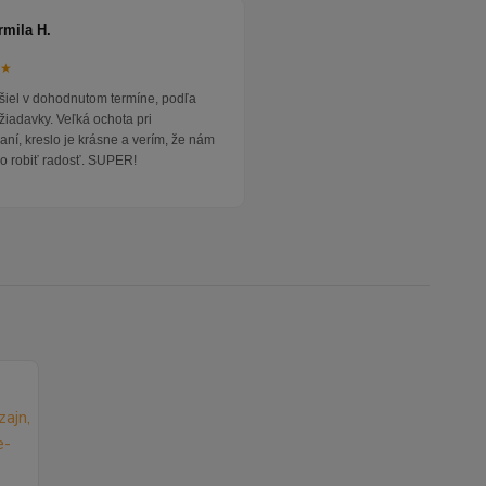
rmila H.
★★
išiel v dohodnutom termíne, podľa
žiadavky. Veľká ochota pri
ní, kreslo je krásne a verím, že nám
o robiť radosť. SUPER!