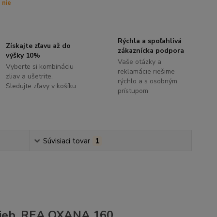
nie
Rýchla a spoľahlivá
Získajte zľavu až do
zákaznícka podpora
výšky 10%
Vaše otázky a
Vyberte si kombináciu
reklamácie riešime
zliav a ušetrite.
rýchlo a s osobným
Sledujte zľavy v košíku
prístupom
Súvisiaci tovar
1
arieb, REA OXANA 160