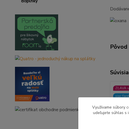
Dodávan
Pôvod 
Súvisia
ZĽAVA v
viac far
Využívame súbory c
udeľujete súhlas s 