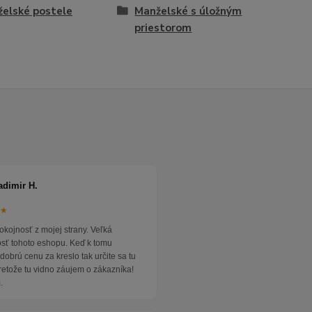
elské postele
Manželské s úložným
priestorom
adimir H.
★★
okojnosť z mojej strany. Veľká
osť tohoto eshopu. Keď k tomu
dobrú cenu za kreslo tak určite sa tu
pretože tu vidno záujem o zákazníka!
.