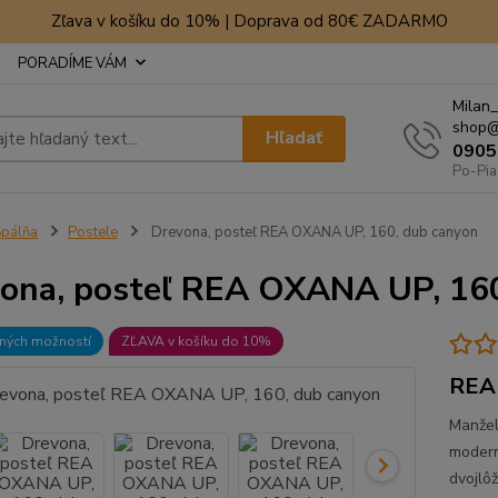
Zľava v košíku do 10% | Doprava od 80€ ZADARMO
PORADÍME VÁM
Milan_
shop@
Hľadať
0905
Po-Pia
pálňa
Postele
Drevona, posteľ REA OXANA UP, 160, dub canyon
ona, posteľ REA OXANA UP, 160
bných možností
ZĽAVA v košíku do 10%
REA 
Manžel
modern
dvojlô