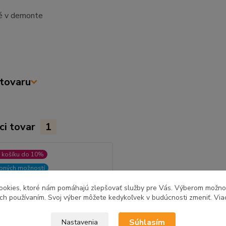
é v demonte
tovaru
ci tovar
1
 košíku do 10%
ebných možností
ookies, ktoré nám pomáhajú zlepšovať služby pre Vás. Výberom možn
ich používaním. Svoj výber môžete kedykoľvek v budúcnosti zmeniť. Via
Súhlasím
Nastavenia