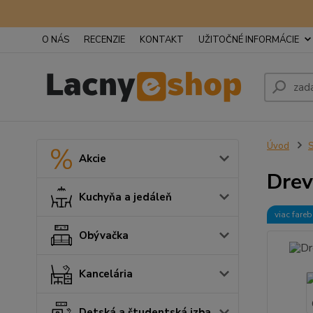
O NÁS
RECENZIE
KONTAKT
UŽITOČNÉ INFORMÁCIE
Úvod
S
Akcie
Drev
Kuchyňa a jedáleň
viac fare
Obývačka
Kancelária
Detská a študentská izba