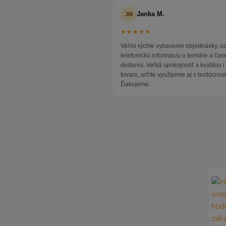
Janka M.
JM
★★★★★
Veľmi rýchle vybavenie objednávky, 
telefonickú informáciu o termíne a čas
dodania. Veľká spokojnosť s kvalitou 
tovaru, určite využijeme aj v budúcnost
Ďakujeme.