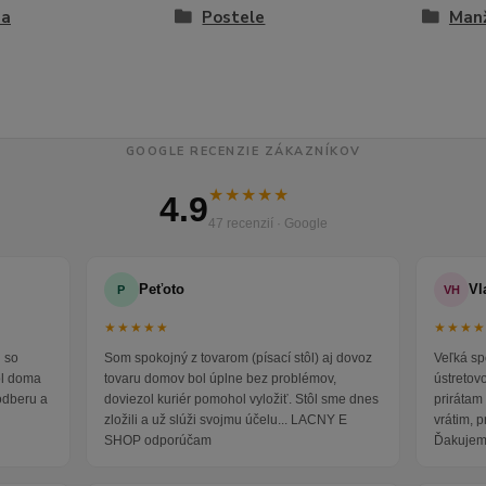
ňa
Postele
Manž
GOOGLE RECENZIE ZÁKAZNÍKOV
★★★★★
4.9
47 recenzií · Google
Peťoto
Vl
P
VH
★★★★★
★★★
 so
Som spokojný z tovarom (písací stôl) aj dovoz
Veľká sp
ol doma
tovaru domov bol úplne bez problémov,
ústretov
odberu a
doviezol kuriér pomohol vyložiť. Stôl sme dnes
prirátam 
zložili a už slúži svojmu účelu... LACNY E
vrátim, 
SHOP odporúčam
Ďakujem