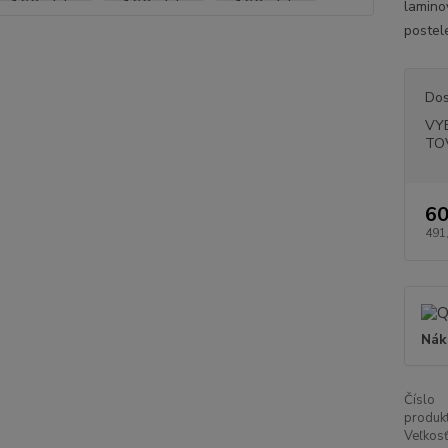
lamino
postel
Dos
VY
TO
60
491
Nák
Číslo
produkt
Veľkosť