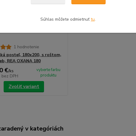
Súhlas môžete odmietnuť
tu
.
1 hodnotenie
ká posteľ, 180x200, s roštom,
rieb, REA OXANA 180
0 €
vyberte farbu
/
ks
produktu
€
bez DPH
Zvoliť variant
zaradený v kategóriách