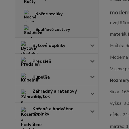
modern
Nočné stolíky
dvojlôžk
Spálňové zostavy
materiál
Bytové doplnky
Hrúbka d
Moderná 
Predsieň
V cene po
Kúpeľňa
Rozmery
Záhradný a ratanový
šírka: 16
nábytok
výška: 9
Kožené a hodvábne
doplnky
dĺžka: 2
matrac: 