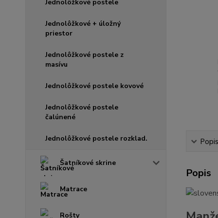
Jednolôžkové postele
Jednolôžkové + úložný
priestor
Jednolôžkové postele z
masívu
Jednolôžkové postele kovové
Jednolôžkové postele
čalúnené
Jednolôžkové postele rozklad.
Popi
Šatníkové skrine
Popis
Matrace
Manže
Rošty