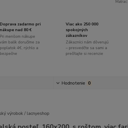
Matrac:
Doprava zadarmo pri
Viac ako 250 000
nákupe nad 80 €
spokojných
zákazníkov
Pri menšom nákupe
vám balík doručíme za
Zákazníci nám dôverujú
poplatok 4€, rýchlo a
– presvedčte sa sami a
bezpečne
prečítajte si recenzie
s
Hodnotenie
0
lská posteľ, 160x200, s roštom, viac f