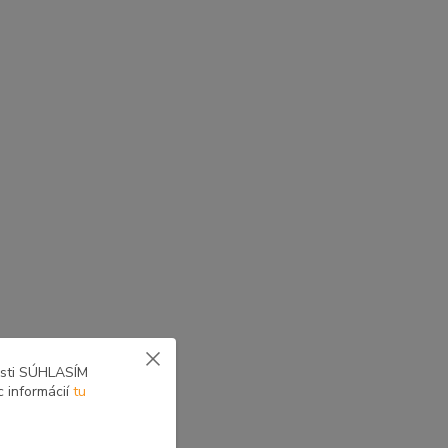
osti SÚHLASÍM
c informácií
tu