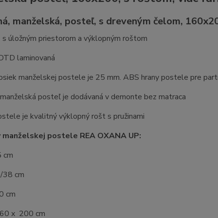
á, manželská, posteľ, s dreveným čelom, 160x2
o s úložným priestorom a výklopným roštom
 DTD laminovaná
osiek manželskej postele je 25 mm. ABS hrany postele pre par
manželská posteľ je dodávaná v demonte bez matraca
stele je kvalitný výklopný rošt s pružinami
 manželskej postele REA OXANA UP:
5 cm
0/38 cm
10 cm
160 x 200 cm