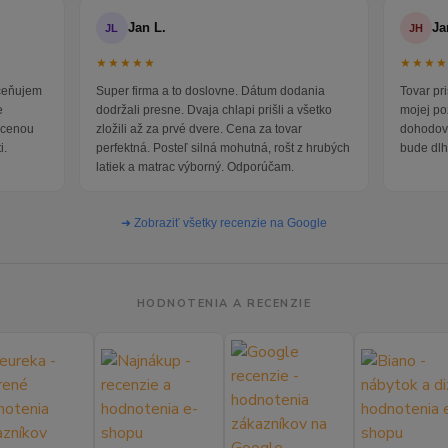
Jan L.
Ja
JL
JH
★★★★★
★★★
oceňujem
Super firma a to doslovne. Dátum dodania
Tovar pr
e
dodržali presne. Dvaja chlapi prišli a všetko
mojej po
i cenou
zložili až za prvé dvere. Cena za tovar
dohodova
i.
perfektná. Posteľ silná mohutná, rošt z hrubých
bude dlh
latiek a matrac výborný. Odporúčam.
➜ Zobraziť všetky recenzie na Google
HODNOTENIA A RECENZIE