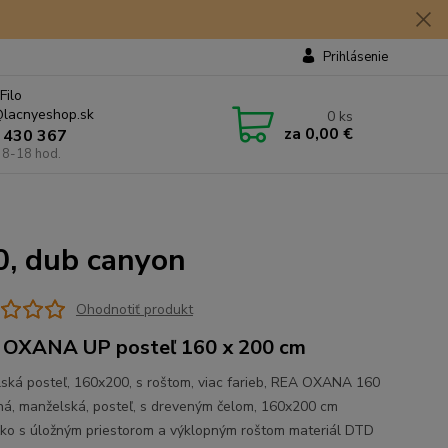
Prihlásenie
Filo
lacnyeshop.sk
0
ks
za
0,00 €
 430 367
 8-18 hod.
, dub canyon
Ohodnotiť produkt
OXANA UP posteľ 160 x 200 cm
ská posteľ, 160x200, s roštom, viac farieb, REA OXANA 160
á, manželská, posteľ, s dreveným čelom, 160x200 cm
žko s úložným priestorom a výklopným roštom materiál DTD