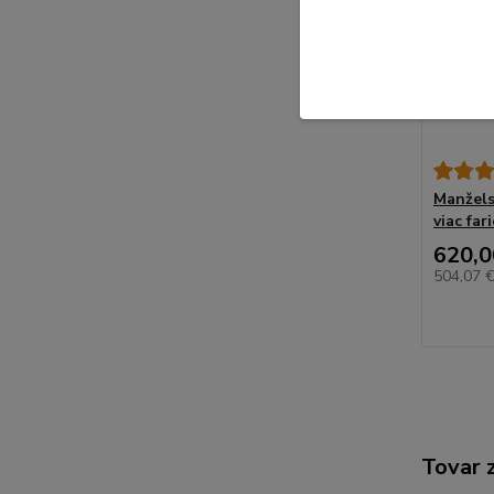
Manžels
viac fa
620,0
504,07 
Tovar 