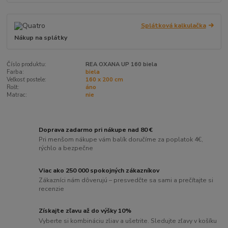
Splátková kalkulačka
Nákup na splátky
Číslo produktu:
REA OXANA UP 160 biela
Farba:
biela
Veľkosť postele:
160 x 200 cm
Rošt:
áno
Matrac:
nie
Doprava zadarmo pri nákupe nad 80 €
Pri menšom nákupe vám balík doručíme za poplatok 4€,
rýchlo a bezpečne
Viac ako 250 000 spokojných zákazníkov
Zákazníci nám dôverujú – presvedčte sa sami a prečítajte si
recenzie
Získajte zľavu až do výšky 10%
Vyberte si kombináciu zliav a ušetrite. Sledujte zľavy v košíku