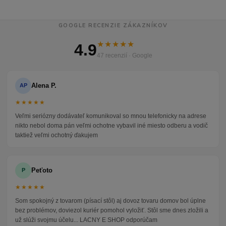
GOOGLE RECENZIE ZÁKAZNÍKOV
★★★★★
4.9
47 recenzií · Google
Alena P.
AP
★★★★★
Veľmi seriózny dodávateľ komunikoval so mnou telefonicky na adrese
nikto nebol doma pán veľmi ochotne vybavil iné miesto odberu a vodič
taktiež veľmi ochotný ďakujem
Peťoto
P
★★★★★
Som spokojný z tovarom (písací stôl) aj dovoz tovaru domov bol úplne
bez problémov, doviezol kuriér pomohol vyložiť. Stôl sme dnes zložili a
už slúži svojmu účelu... LACNY E SHOP odporúčam