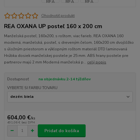
Ohodnotiť produkt
REA OXANA UP posteľ 160 x 200 cm
Manželská posteľ, 160x200, s roštom, viac farieb, REA OXANA 160
moderná, manželská, posteľ, s dreveným čelom, 160x200 cm dvojlôžko
s úložným priestorom a výklopným roštom materiál DTD laminovaná
Hrúbka dosiek manželskej postele je 25 mm. ABS hrany postele pre
partnerov majú 2 mm Moderná manželská p...
celý popis
Dostupnosť
na objednávku 2-14 týždňov
VYBERTE SI FARBU TOVARU
604,00 €
/
ks
491,06 €
bez DPH
Pridať do košíka