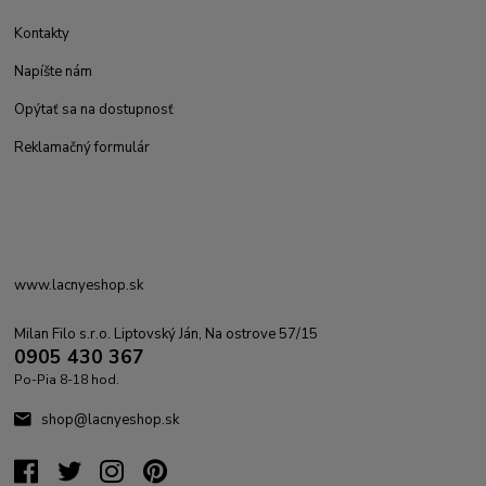
Kontakty
Napíšte nám
Opýtať sa na dostupnosť
Reklamačný formulár
www.lacnyeshop.sk
Milan Filo s.r.o. Liptovský Ján, Na ostrove 57/15
0905 430 367
Po-Pia 8-18 hod.
shop@lacnyeshop.sk