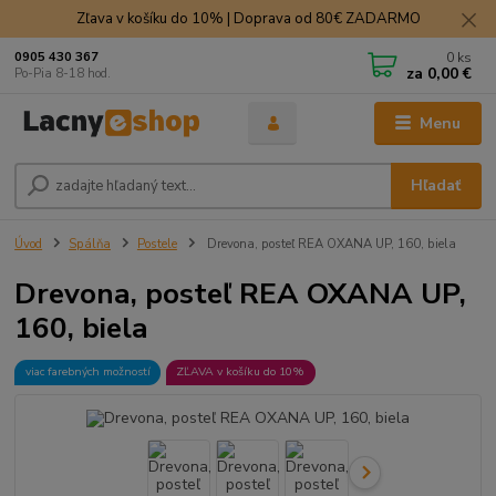
Zľava v košíku do 10% | Doprava od 80€ ZADARMO
0
ks
0905 430 367
za
0,00 €
Po-Pia 8-18 hod.
Menu
Hľadať
Úvod
Spálňa
Postele
Drevona, posteľ REA OXANA UP, 160, biela
Drevona, posteľ REA OXANA UP,
160, biela
viac farebných možností
ZĽAVA v košíku do 10%