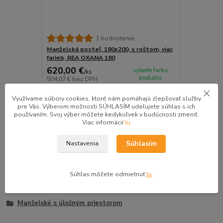
1 hodnotenie
Manželská posteľ, 180x200, s roštom, viac
farieb, REA OXANA 180
620,00 €
vyberte farbu
/
ks
produktu
504,07 €
bez DPH
Zvoliť variant
Využívame súbory cookies, ktoré nám pomáhajú zlepšovať služby
pre Vás. Výberom možnosti SÚHLASÍM udeľujete súhlas s ich
používaním. Svoj výber môžete kedykoľvek v budúcnosti zmeniť.
Viac informácií
tu
Tovar zaradený v kategóriách
Súhlasím
Nastavenia
Spálňa
Postele
Súhlas môžete odmietnuť
tu
.
Manželské postele
Manželské s úložným priestorom