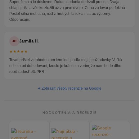
Super firma a to doslovne. Dátum dodania dodržali presne. Dvaja
chlapi prišli a všetko zložili až za prvé dvere. Cena za tovar perfektná.
Posteľ silná mohutná, rošt z hrubých latiek a matrac výborný.
Odporúčam.
Jarmila H.
JH
★★★★★
Tovar prišiel v dohodnutom termíne, podľa mojej požiadavky. Veľká
ochota pri dohodovaní, kreslo je krásne a verím, že nám bude dlho
robiť radosť. SUPER!
➜ Zobraziť všetky recenzie na Google
HODNOTENIA A RECENZIE