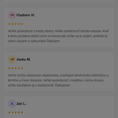
Vladimir H.
VH
★★★★★
Veľká spokojnosť z mojej strany. Veľká ústretovosť tohoto eshopu. Keď
k tomu prirátam dobrú cenu za kreslo tak určite sa tu vrátim, pretože tu
vidno záujem o zákazníka! Ďakujem.
Janka M.
JM
★★★★★
Veľmi rýchle vybavenie objednávky, oceňujem telefonickú informáciu o
termíne a čase dodania. Veľká spokojnosť s kvalitou i cenou tovaru,
určite využijeme aj v budúcnosti. Ďakujeme.
Jan L.
JL
★★★★★