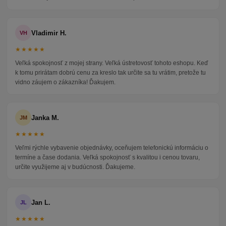
Vladimir H.
VH
★★★★★
Veľká spokojnosť z mojej strany. Veľká ústretovosť tohoto eshopu. Keď
k tomu prirátam dobrú cenu za kreslo tak určite sa tu vrátim, pretože tu
vidno záujem o zákazníka! Ďakujem.
Janka M.
JM
★★★★★
Veľmi rýchle vybavenie objednávky, oceňujem telefonickú informáciu o
termíne a čase dodania. Veľká spokojnosť s kvalitou i cenou tovaru,
určite využijeme aj v budúcnosti. Ďakujeme.
Jan L.
JL
★★★★★