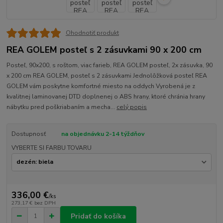
Ohodnotiť produkt
REA GOLEM posteľ s 2 zásuvkami 90 x 200 cm
Posteľ, 90x200, s roštom, viac farieb, REA GOLEM posteľ, 2x zásuvka, 90
x 200 cm REA GOLEM, posteľ s 2 zásuvkami Jednolôžková posteľ REA
GOLEM vám poskytne komfortné miesto na oddych Vyrobená je z
kvalitnej laminovanej DTD doplnenej o ABS hrany, ktoré chránia hrany
nábytku pred poškriabaním a mecha...
celý popis
Dostupnosť
na objednávku 2-14 týždňov
VYBERTE SI FARBU TOVARU
336,00 €
/
ks
273,17 €
bez DPH
Pridať do košíka