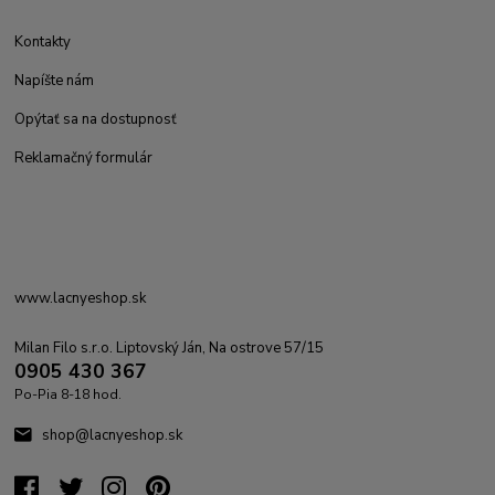
Kontakty
Napíšte nám
Opýtať sa na dostupnosť
Reklamačný formulár
www.lacnyeshop.sk
Milan Filo s.r.o. Liptovský Ján, Na ostrove 57/15
0905 430 367
Po-Pia 8-18 hod.
shop@lacnyeshop.sk