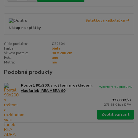
Splátková kalkulačka
Nákup na splátky
Číslo produktu:
C22604
Farba:
biela
Veľkosť postele:
90 x 200 cm
Rošt:
áno
Matrac:
nie
Podobné produkty
Posteľ, 90x200, s roštom a rozkladom,
vyberte farbu produktu
viac farieb, REA ABRA 90
337,00 €
/
ks
273,98 €
bez DPH
Zvoliť variant