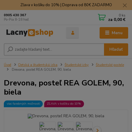
Zľava v košíku do 10% | Doprava od 80€ ZADARMO
0
ks
0905 430 367
za
0,00 €
Po-Pia 8-18 hod.
Menu
Hľadať
Úvod
Detská a študentská izba
Študentské izby
Študentské postele
Drevona, posteľ REA GOLEM, 90, biela
Drevona, posteľ REA GOLEM, 90,
biela
viac farebných možností
ZĽAVA v košíku do 10%