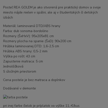
Posteľ REA GOLEM je ako stvorená pre praktický domov a svoje
miesto nájde nielen v spálni, ale aj v študentských či detských
izbách
Materiál: laminovaná DTD/ABS hrany
Farba: dub sonoma-bordolino
Rozmery (ŠxHxV): 95x205x81 cm
Rozmery plocha na spanie (ŠxD): 90x200 cm
Hrúbka laminovanej DTD: 1,6-2,5 cm
Hrúbka ABS hrany: 0,5-2 mm
Výška po rošt: 43 cm
Zapustenie matraca: 5 cm
Jednolôžková
S úložným priestorom
Cena postele je bez matraca a doplnkov
Dodávané v demonte
pri inej farbe čielok je príplatok vo výške 11,-€/kus