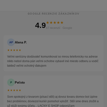
GOOGLE RECENZIE ZÁKAZNÍKOV
★★★★★
4.9
47 recenzií · Google
Alena P.
AP
★★★★★
Veľmi seriózny dodávateľ komunikoval so mnou telefonicky na adrese
nikto nebol doma pán veľmi ochotne vybavil iné miesto odberu a vodič
taktiež veľmi ochotný ďakujem
Peťoto
P
★★★★★
Som spokojný z tovarom (písací stôl) aj dovoz tovaru domov bol úplne
bez problémov, doviezol kuriér pomohol vyložiť. Stôl sme dnes zložili a
už slúži svojmu účelu... LACNY E SHOP odporúčam