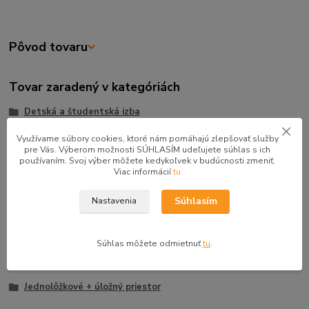
Pôvod tovaru
Tovar zaradený v kategóriách
Detská a študentská izba
Spálňa
Využívame súbory cookies, ktoré nám pomáhajú zlepšovať služby
pre Vás. Výberom možnosti SÚHLASÍM udeľujete súhlas s ich
Študentské izby
používaním. Svoj výber môžete kedykoľvek v budúcnosti zmeniť.
Viac informácií
tu
Detské izby
Postele
Súhlasím
Nastavenia
Študentské postele
Detské postele
Súhlas môžete odmietnuť
tu
.
Jednolôžkové postele
Jednolôžkové + úložný priestor