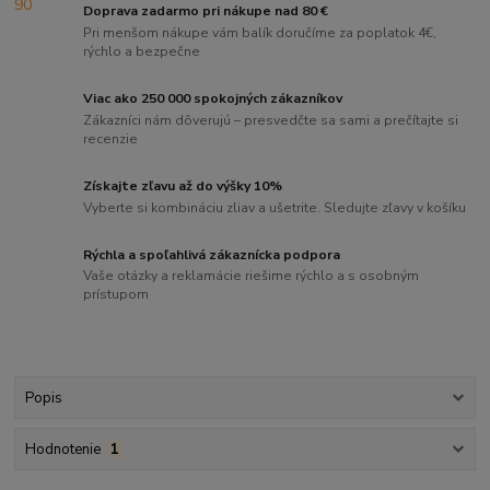
Doprava zadarmo pri nákupe nad 80 €
Pri menšom nákupe vám balík doručíme za poplatok 4€,
rýchlo a bezpečne
Viac ako 250 000 spokojných zákazníkov
Zákazníci nám dôverujú – presvedčte sa sami a prečítajte si
recenzie
Získajte zľavu až do výšky 10%
Vyberte si kombináciu zliav a ušetrite. Sledujte zľavy v košíku
Rýchla a spoľahlivá zákaznícka podpora
Vaše otázky a reklamácie riešime rýchlo a s osobným
prístupom
Popis
Hodnotenie
1