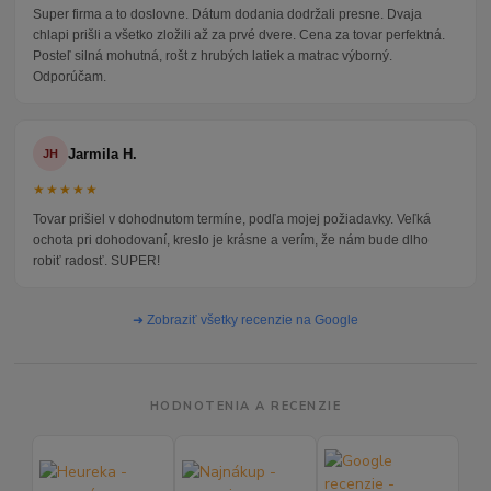
Super firma a to doslovne. Dátum dodania dodržali presne. Dvaja
chlapi prišli a všetko zložili až za prvé dvere. Cena za tovar perfektná.
Posteľ silná mohutná, rošt z hrubých latiek a matrac výborný.
Odporúčam.
Jarmila H.
JH
★★★★★
Tovar prišiel v dohodnutom termíne, podľa mojej požiadavky. Veľká
ochota pri dohodovaní, kreslo je krásne a verím, že nám bude dlho
robiť radosť. SUPER!
➜ Zobraziť všetky recenzie na Google
HODNOTENIA A RECENZIE