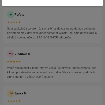
Peťoto
P
★★★★★
Som spokojný z tovarom (písací stôl) aj dovoz tovaru domov bol úplne
bez problémov, doviezol kuriér pomohol vyložiť. Stôl sme dnes zložili a
už slúži svojmu účelu... LACNY E SHOP odporúčam
Vladimir H.
VH
★★★★★
Veľká spokojnosť z mojej strany. Veľká ústretovosť tohoto eshopu. Keď
k tomu prirátam dobrú cenu za kreslo tak určite sa tu vrátim, pretože tu
vidno záujem o zákazníka! Ďakujem.
Janka M.
JM
★★★★★