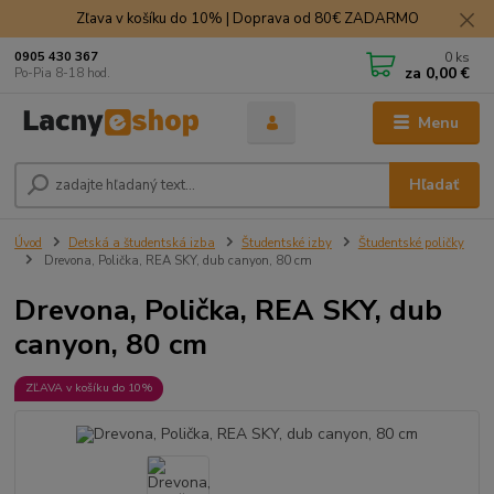
Zľava v košíku do 10% | Doprava od 80€ ZADARMO
0
ks
0905 430 367
za
0,00 €
Po-Pia 8-18 hod.
Menu
Hľadať
Úvod
Detská a študentská izba
Študentské izby
Študentské poličky
Drevona, Polička, REA SKY, dub canyon, 80 cm
Drevona, Polička, REA SKY, dub
canyon, 80 cm
ZĽAVA v košíku do 10%