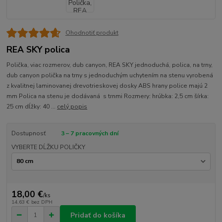
Ohodnotiť produkt
REA SKY polica
Polička, viac rozmerov, dub canyon, REA SKY jednoduchá, polica, na trny,
dub canyon polička na trny s jednoduchým uchytením na stenu vyrobená
z kvalitnej laminovanej drevotrieskovej dosky ABS hrany police majú 2
mm Polica na stenu je dodávaná s trnmi Rozmery: hrúbka: 2,5 cm šírka:
25 cm dĺžky: 40 ...
celý popis
Dostupnosť
3 – 7 pracovných dní
VYBERTE DĹŽKU POLIČKY
18,00 €
/
ks
14,63 €
bez DPH
Pridať do košíka