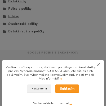
Detské izby
Police a poličky
Poličky
Študentské poličky
Detské regále a poličky
GOOGLE RECENZIE ZÁKAZNÍKOV
★★★★★
4.9
47 recenzií · Google
Využívame súbory cookies, ktoré nám pomáhajú zlepšovať služby
pre Vás. Výberom možnosti SÚHLASÍM udeľujete súhlas s ich
používaním. Svoj výber môžete kedykoľvek v budúcnosti zmeniť.
Viac informácií
tu
Alena P.
AP
Súhlasím
Nastavenia
★★★★★
Veľmi seriózny dodávateľ komunikoval so mnou telefonicky na adrese
nikto nebol doma pán veľmi ochotne vybavil iné miesto odberu a vodič
Súhlas môžete odmietnuť
tu
.
taktiež veľmi ochotný ďakujem