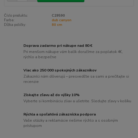
Číslo produktu:
C29590
Farba:
dub canyon
Dĺžka poličky:
80 cm
Doprava zadarmo pri nákupe nad 80 €
Pri menšom nákupe vám balík doručíme za poplatok 4€,
rýchlo a bezpečne
Viac ako 250 000 spokojných zákazníkov
Zákazníci nám dôverujú – presvedčte sa sami a prečítajte si
recenzie
Získajte zľavu až do výšky 10%
Vyberte si kombináciu zliav a ušetrite. Sledujte zľavy v košíku
Rýchla a spoľahlivá zákaznícka podpora
Vaše otázky a reklamácie riešime rýchlo a s osobným
prístupom