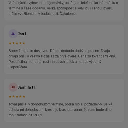
Veľmi rýchle vybavenie objednávky, oceňujem telefonickú informáciu o
termíne a čase dodania. Veľká spokojnosť s kvalitou i cenou tovaru,
určite využijeme aj v budúcnosti. Ďakujeme.
Jan L.
JL
★★★★★
Super firma a to doslovne. Dátum dodania dodržali presne. Dvaja
chlapi prišli a všetko zložili až za prvé dvere. Cena za tovar perfektná.
Posteľ silná mohutná, rošt z hrubých latiek a matrac výborný.
Odporúčam.
Jarmila H.
JH
★★★★★
Tovar prišiel v dohodnutom termíne, podľa mojej požiadavky. Veľká
ochota pri dohodovaní, kreslo je krásne a verím, že nám bude dlho
robiť radosť. SUPER!