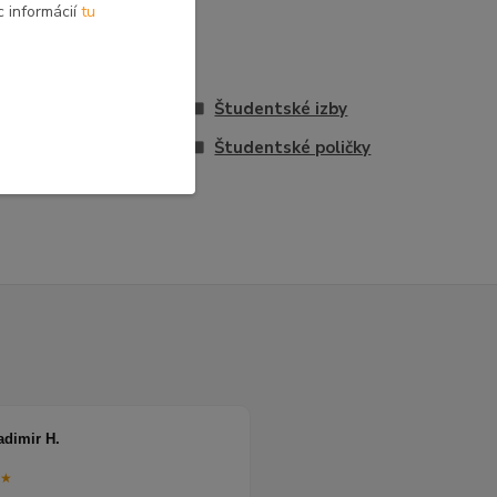
c informácií
tu
vona
Študentské izby
čky
Študentské poličky
adimir H.
★★