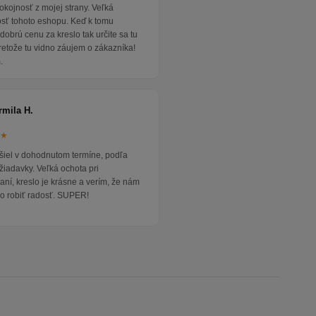
okojnosť z mojej strany. Veľká
osť tohoto eshopu. Keď k tomu
dobrú cenu za kreslo tak určite sa tu
pretože tu vidno záujem o zákazníka!
.
rmila H.
★★
išiel v dohodnutom termíne, podľa
žiadavky. Veľká ochota pri
ní, kreslo je krásne a verím, že nám
o robiť radosť. SUPER!