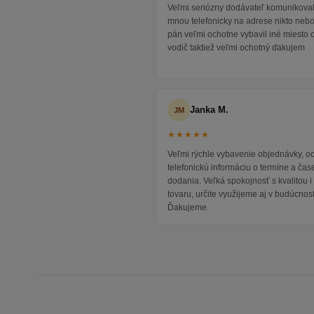
Veľmi seriózny dodávateľ komunikoval
mnou telefonicky na adrese nikto neb
pán veľmi ochotne vybavil iné miesto 
vodič taktiež veľmi ochotný ďakujem
Janka M.
JM
★★★★★
Veľmi rýchle vybavenie objednávky, 
telefonickú informáciu o termíne a čas
dodania. Veľká spokojnosť s kvalitou 
tovaru, určite využijeme aj v budúcnost
Ďakujeme.