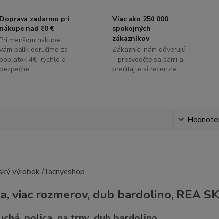
Doprava zadarmo pri
Viac ako 250 000
nákupe nad 80 €
spokojných
zákazníkov
Pri menšom nákupe
vám balík doručíme za
Zákazníci nám dôverujú
poplatok 4€, rýchlo a
– presvedčte sa sami a
bezpečne
prečítajte si recenzie
s
Hodnote
ka, viac rozmerov, dub bardolino, REA S
chá, polica, na trny, dub bardolino