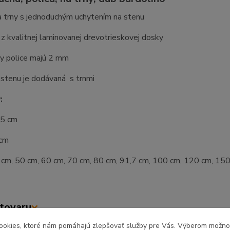
a trny s jednoduchým uchytením na stenu
z kvalitnej laminovanej drevotrieskovej dosky
y police majú 2 mm
 stenu je dodávaná s trnmi
:
,5 cm
 cm
0 cm, 50 cm, 60 cm, 70 cm, 80 cm, 91,7 cm, 100 cm, 120 cm, 15
tovaru
ookies, ktoré nám pomáhajú zlepšovať služby pre Vás. Výberom možn