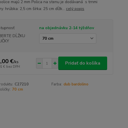
police majú 2 mm Polica na stenu je dodávaná s trnmi
: hrúbka: 2,5 cm šírka: 25 cm dĺžk...
celý popis
tupnosť
na objednávku 2-14 týždňov
BERTE DĹŽKU
LIČKY
,00 €
/
ks
Pridať do košíka
01 €
bez DPH
roduktu:
C27210
Farba:
dub bardolino
oličky:
70 cm