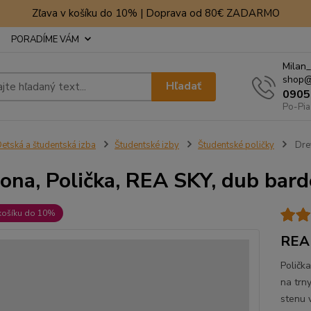
Zľava v košíku do 10% | Doprava od 80€ ZADARMO
PORADÍME VÁM
Milan_
shop@
Hľadať
0905
Po-Pia
etská a študentská izba
Študentské izby
Študentské poličky
Drev
ona, Polička, REA SKY, dub bard
košíku do 10%
REA 
Poličk
na trn
stenu 