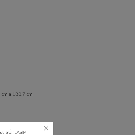
0 cm a 180,7 cm
osti SÚHLASÍM