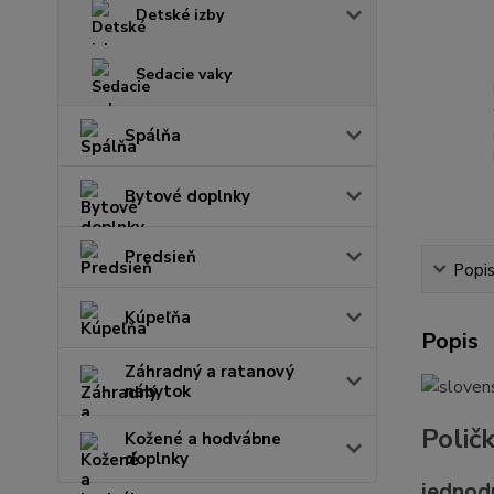
Detské izby
Sedacie vaky
Spálňa
Bytové doplnky
Predsieň
Popi
Kúpeľňa
Popis
Záhradný a ratanový
nábytok
Polič
Kožené a hodvábne
doplnky
jednodu