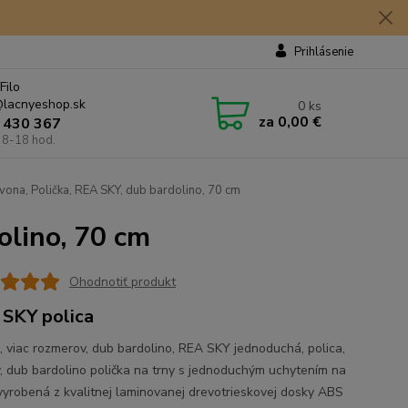
Prihlásenie
Filo
lacnyeshop.sk
0
ks
za
0,00 €
 430 367
 8-18 hod.
ona, Polička, REA SKY, dub bardolino, 70 cm
olino, 70 cm
Ohodnotiť produkt
SKY polica
a, viac rozmerov, dub bardolino, REA SKY jednoduchá, polica,
y, dub bardolino polička na trny s jednoduchým uchytením na
vyrobená z kvalitnej laminovanej drevotrieskovej dosky ABS