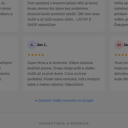
 so
Som spokojný z tovarom (písací stôl) aj dovoz
Veľká sp
ol doma
tovaru domov bol úplne bez problémov,
ústretov
odberu a
doviezol kuriér pomohol vyložiť. Stôl sme dnes
prirátam 
zložili a už slúži svojmu účelu... LACNY E
vrátim, 
SHOP odporúčam
Ďakujem
Jan L.
Ja
JL
JH
★★★★★
★★★
oceňujem
Super firma a to doslovne. Dátum dodania
Tovar pr
e
dodržali presne. Dvaja chlapi prišli a všetko
mojej po
i cenou
zložili až za prvé dvere. Cena za tovar
dohodova
i.
perfektná. Posteľ silná mohutná, rošt z hrubých
bude dlh
latiek a matrac výborný. Odporúčam.
➜ Zobraziť všetky recenzie na Google
HODNOTENIA A RECENZIE