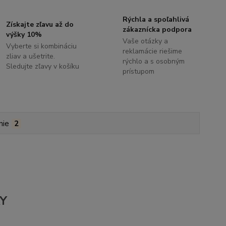
Rýchla a spoľahlivá
Získajte zľavu až do
zákaznícka podpora
výšky 10%
Vaše otázky a
Vyberte si kombináciu
reklamácie riešime
zliav a ušetrite.
rýchlo a s osobným
Sledujte zľavy v košíku
prístupom
nie
2
KY