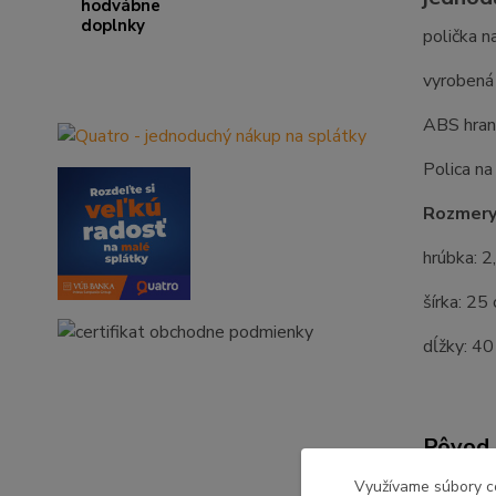
polička n
vyrobená 
ABS hran
Polica na
Rozmery
hrúbka: 2
šírka: 25
dĺžky: 4
Pôvod 
Využívame súbory c