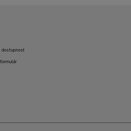
m
a dostupnosť
formulár