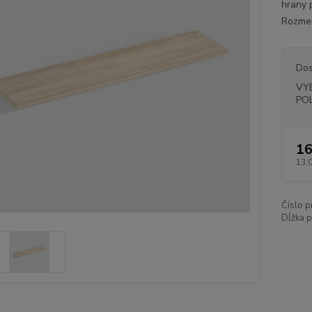
hrany 
Rozmery
Dos
VY
PO
16
13,
Číslo p
Dĺžka p