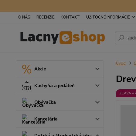
O NÁS
RECENZIE
KONTAKT
UŽITOČNÉ INFORMÁCIE
Úvod
D
Akcie
Drev
Kuchyňa a jedáleň
ZĽAVA v 
Obývačka
Kancelária
Detská a študentská izba