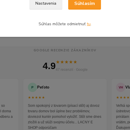
á a študentská izba
Bytové doplnky
Dre
Súhlasím
Nastavenia
é izby
Police a poličky
Poli
é regále a poličky
Súhlas môžete odmietnuť
tu
.
GOOGLE RECENZIE ZÁKAZNÍKOV
★★★★★
4.9
47 recenzií · Google
Peťoto
Vl
P
VH
★★★★★
★★★
 so
Som spokojný z tovarom (písací stôl) aj dovoz
Veľká sp
ol doma
tovaru domov bol úplne bez problémov,
ústretov
odberu a
doviezol kuriér pomohol vyložiť. Stôl sme dnes
prirátam 
zložili a už slúži svojmu účelu... LACNY E
vrátim, 
SHOP odporúčam
Ďakujem