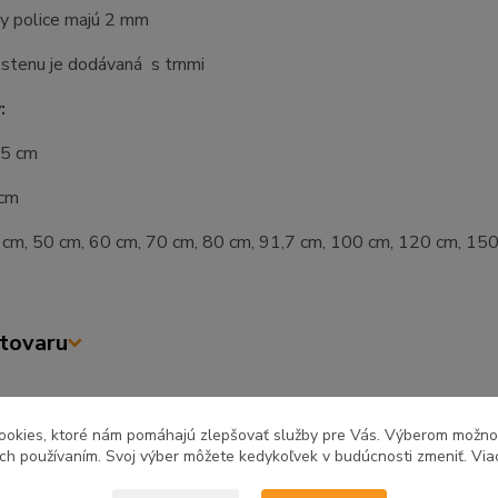
y police majú 2 mm
 stenu je dodávaná s trnmi
:
,5 cm
 cm
0 cm, 50 cm, 60 cm, 70 cm, 80 cm, 91,7 cm, 100 cm, 120 cm, 15
tovaru
ookies, ktoré nám pomáhajú zlepšovať služby pre Vás. Výberom možn
zaradený v kategóriách
ich používaním. Svoj výber môžete kedykoľvek v budúcnosti zmeniť. Via