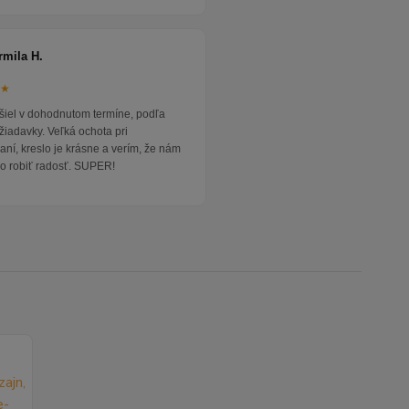
rmila H.
★★
išiel v dohodnutom termíne, podľa
žiadavky. Veľká ochota pri
ní, kreslo je krásne a verím, že nám
o robiť radosť. SUPER!