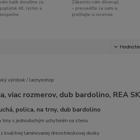
vám balík doručíme za
Zákazníci nám dôverujú
poplatok 4€, rýchlo a
– presvedčte sa sami a
bezpečne
prečítajte si recenzie
s
Hodnote
ka, viac rozmerov, dub bardolino, REA S
chá, polica, na trny, dub bardolino
a trny s jednoduchým uchytením na stenu
z kvalitnej laminovanej drevotrieskovej dosky