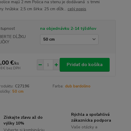
police majú 2 mm Polica na stenu je dodávaná s trnmi
: hrúbka: 2,5 cm šírka: 25 cm dĺžk...
celý popis
tupnosť
na objednávku 2-14 týždňov
BERTE DĹŽKU
LIČKY
,00 €
/
ks
Pridať do košíka
38 €
bez DPH
roduktu:
C27196
Farba:
dub bardolino
oličky:
50 cm
Rýchla a spoľahlivá
Získajte zľavu až do
zákaznícka podpora
výšky 10%
Vaše otázky a
Vyberte si kombináciu