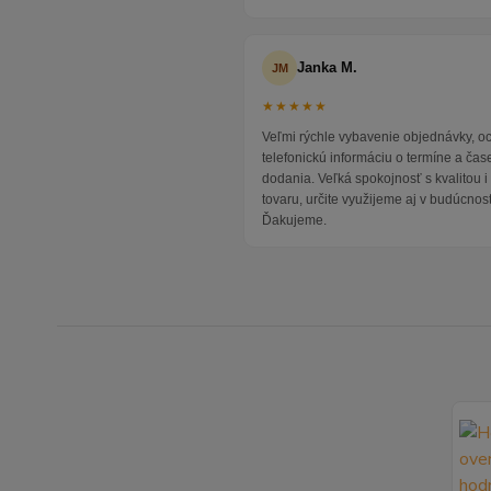
Janka M.
JM
★★★★★
Veľmi rýchle vybavenie objednávky, 
telefonickú informáciu o termíne a čas
dodania. Veľká spokojnosť s kvalitou 
tovaru, určite využijeme aj v budúcnost
Ďakujeme.