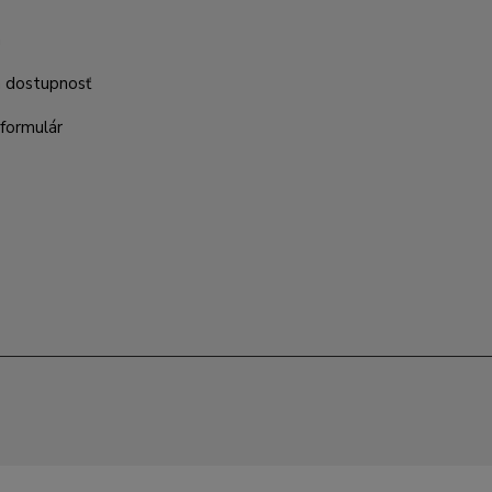
m
a dostupnosť
formulár