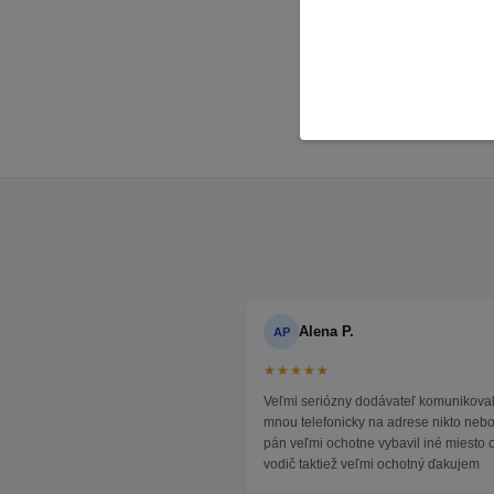
Detsk
Detsk
Detsk
Alena P.
AP
★★★★★
Veľmi seriózny dodávateľ komunikoval
mnou telefonicky na adrese nikto neb
pán veľmi ochotne vybavil iné miesto 
vodič taktiež veľmi ochotný ďakujem