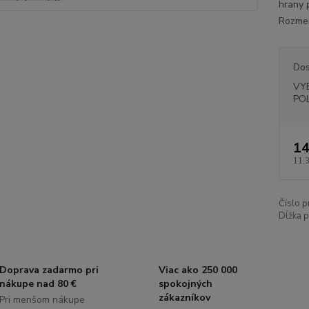
hrany 
Rozmery
Dos
VY
PO
14
11,
Číslo p
Dĺžka p
Doprava zadarmo pri
Viac ako 250 000
nákupe nad 80 €
spokojných
zákazníkov
Pri menšom nákupe