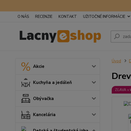
O NÁS
RECENZIE
KONTAKT
UŽITOČNÉ INFORMÁCIE
Úvod
D
Akcie
Drev
Kuchyňa a jedáleň
ZĽAVA v 
Obývačka
Kancelária
Detská a študentská izba