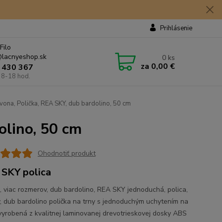
Prihlásenie
Filo
lacnyeshop.sk
0
ks
za
0,00 €
 430 367
 8-18 hod.
ona, Polička, REA SKY, dub bardolino, 50 cm
olino, 50 cm
Ohodnotiť produkt
SKY polica
a, viac rozmerov, dub bardolino, REA SKY jednoduchá, polica,
y, dub bardolino polička na trny s jednoduchým uchytením na
vyrobená z kvalitnej laminovanej drevotrieskovej dosky ABS