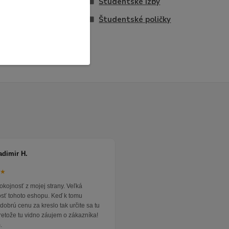
vona
Študentské izby
čky
Študentské poličky
adimir H.
★★
okojnosť z mojej strany. Veľká
osť tohoto eshopu. Keď k tomu
dobrú cenu za kreslo tak určite sa tu
pretože tu vidno záujem o zákazníka!
.