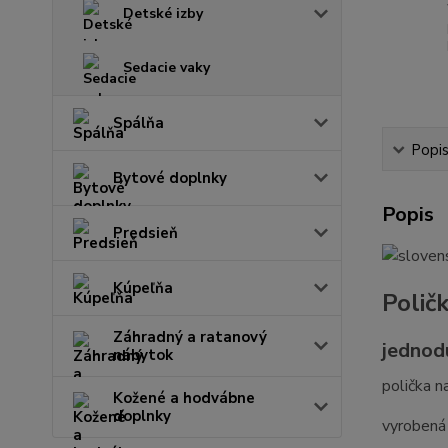
Detské izby
Sedacie vaky
Spálňa
Popi
Bytové doplnky
Popis
Predsieň
Kúpeľňa
Polič
Záhradný a ratanový
jednodu
nábytok
polička n
Kožené a hodvábne
doplnky
vyrobená 