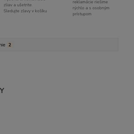
reklamácie riešime
zliav a ušetrite.
rýchlo a s osobným
Sledujte zľavy v košíku
prístupom
nie
2
KY