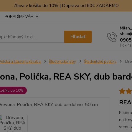
Zľava v košíku do 10% | Doprava od 80€ ZADARMO
PORADÍME VÁM
Milan_
shop@
Hľadať
0905
Po-Pia
etská a študentská izba
Študentské izby
Študentské poličky
Drev
ona, Polička, REA SKY, dub bard
košíku do 10%
REA 
Poličk
na trn
stenu 