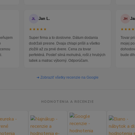
Jan L.
Ja
JL
JH
★★★★★
★★★
oceňujem
Super firma a to doslovne. Dátum dodania
Tovar pr
e
dodržali presne. Dvaja chlapi prišli a všetko
mojej po
i cenou
zložili až za prvé dvere. Cena za tovar
dohodova
i.
perfektná. Posteľ silná mohutná, rošt z hrubých
bude dlh
latiek a matrac výborný. Odporúčam.
➜ Zobraziť všetky recenzie na Google
HODNOTENIA A RECENZIE