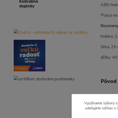
ABS hran
Polica na
Rozmery
hrúbka: 2
šírka: 25
dĺžky: 4
Pôvod 
Využívame súbory c
Tovar 
udeľujete súhlas s 