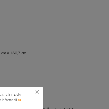
0 cm a 180,7 cm
osti SÚHLASÍM
c informácií
tu