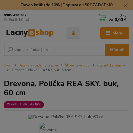
Zľava v košíku do 10% | Doprava od 80€ ZADARMO
0
ks
0905 430 367
za
0,00 €
Po-Pia 8-18 hod.
Menu
Hľadať
Úvod
Detská a študentská izba
Študentské izby
Študentské poličky
Drevona, Polička REA SKY, buk, 60 cm
Drevona, Polička REA SKY, buk,
60 cm
ZĽAVA v košíku do 10%