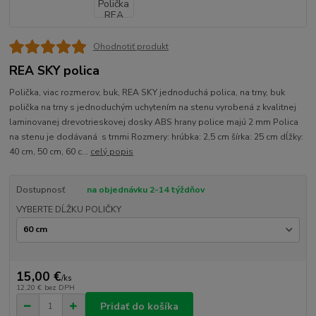
Ohodnotiť produkt
REA SKY polica
Polička, viac rozmerov, buk, REA SKY jednoduchá polica, na trny, buk
polička na trny s jednoduchým uchytením na stenu vyrobená z kvalitnej
laminovanej drevotrieskovej dosky ABS hrany police majú 2 mm Polica
na stenu je dodávaná s trnmi Rozmery: hrúbka: 2,5 cm šírka: 25 cm dĺžky:
40 cm, 50 cm, 60 c...
celý popis
Dostupnosť
na objednávku 2-14 týždňov
VYBERTE DĹŽKU POLIČKY
15,00 €
/
ks
12,20 €
bez DPH
Pridať do košíka