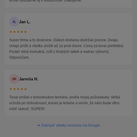
určite využijeme aj v budúcnosti. Ďakujeme.
Jan L.
JL
★★★★★
Super firma a to doslovne. Dátum dodania dodržali presne. Dvaja
chlapi prišli a všetko zložili až za prvé dvere. Cena za tovar perfektná.
Posteľ silná mohutná, rošt z hrubých latiek a matrac výborný.
Odporúčam.
Jarmila H.
JH
★★★★★
Tovar prišiel v dohodnutom termíne, podľa mojej požiadavky. Veľká
ochota pri dohodovaní, kreslo je krásne a verím, že nám bude dlho
robiť radosť. SUPER!
➜ Zobraziť všetky recenzie na Google