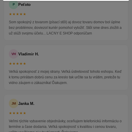
Peťoto
P
★★★★★
Som spokojný z tovarom (písací stôl) aj dovoz tovaru domov bol úplne
bez problémov, doviezol kuriér pomohol vyložiť. Stôl sme dnes zložili a
už slúži svojmu účelu... LACNY E SHOP odporúčam
Vladimir H.
VH
★★★★★
Veľká spokojnosť z mojej strany. Veľká ústretovosť tohoto eshopu. Keď
k tomu prirátam dobrú cenu za kreslo tak určite sa tu vrátim, pretože tu
vidno záujem o zákazníka! Ďakujem.
Janka M.
JM
★★★★★
Veľmi rýchle vybavenie objednávky, oceňujem telefonickú informáciu o
termíne a čase dodania. Veľká spokojnosť s kvalitou i cenou tovaru,