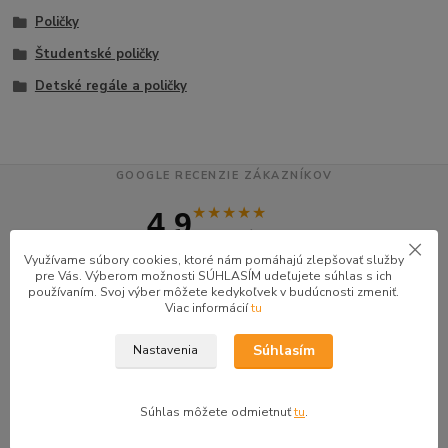
Poličky
Študentské poličky
Detské regále a poličky
GOOGLE RECENZIE ZÁKAZNÍKOV
★★★★★
4.9
47 recenzií · Google
Využívame súbory cookies, ktoré nám pomáhajú zlepšovať služby
pre Vás. Výberom možnosti SÚHLASÍM udeľujete súhlas s ich
používaním. Svoj výber môžete kedykoľvek v budúcnosti zmeniť.
Alena P.
AP
Viac informácií
tu
★★★★★
Súhlasím
Nastavenia
Veľmi seriózny dodávateľ komunikoval so mnou telefonicky na adrese
nikto nebol doma pán veľmi ochotne vybavil iné miesto odberu a vodič
taktiež veľmi ochotný ďakujem
Súhlas môžete odmietnuť
tu
.