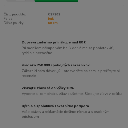
Číslo produktu:
C27202
Farba:
buk
Dĺžka poličky:
60 cm
Doprava zadarmo pri nákupe nad 80 €
Pri menšom nákupe vám balík doručíme za poplatok 4€,
rýchlo a bezpečne
Viac ako 250 000 spokojných zákazníkov
Zákazníci nám dôverujú – presvedčte sa sami a prečítajte si
recenzie
Získajte zľavu až do výšky 10%
Vyberte si kombináciu zliav a ušetrite. Sledujte zľavy v košíku
Rýchla a spoľahlivá zákaznícka podpora
Vaše otázky a reklamácie riešime rýchlo a s osobným
prístupom