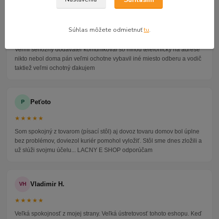
Alena P.
AP
Súhlas môžete odmietnuť
tu
.
★★★★★
Veľmi seriózny dodávateľ komunikoval so mnou telefonicky na adrese
nikto nebol doma pán veľmi ochotne vybavil iné miesto odberu a vodič
taktiež veľmi ochotný ďakujem
Peťoto
P
★★★★★
Som spokojný z tovarom (písací stôl) aj dovoz tovaru domov bol úplne
bez problémov, doviezol kuriér pomohol vyložiť. Stôl sme dnes zložili a
už slúži svojmu účelu... LACNY E SHOP odporúčam
Vladimir H.
VH
★★★★★
Veľká spokojnosť z mojej strany. Veľká ústretovosť tohoto eshopu. Keď