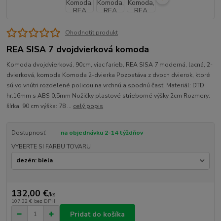
Ohodnotiť produkt
REA SISA 7 dvojdvierková komoda
Komoda dvojdvierková, 90cm, viac farieb, REA SISA 7 moderná, lacná, 2-
dvierková, komoda Komoda 2-dvierka Pozostáva z dvoch dvierok, ktoré
sú vo vnútri rozdelené policou na vrchnú a spodnú časť. Materiál: DTD
hr.16mm s ABS 0,5mm Nožičky plastové strieborné výšky 2cm Rozmery:
šírka: 90 cm výška: 78 ...
celý popis
Dostupnosť
na objednávku 2-14 týždňov
VYBERTE SI FARBU TOVARU
132,00 €
/
ks
107,32 €
bez DPH
Pridať do košíka