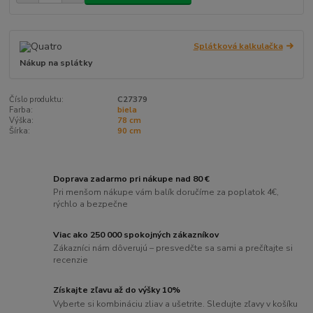
Splátková kalkulačka
Nákup na splátky
Číslo produktu:
C27379
Farba:
biela
Výška:
78 cm
Šírka:
90 cm
Doprava zadarmo pri nákupe nad 80 €
Pri menšom nákupe vám balík doručíme za poplatok 4€,
rýchlo a bezpečne
Viac ako 250 000 spokojných zákazníkov
Zákazníci nám dôverujú – presvedčte sa sami a prečítajte si
recenzie
Získajte zľavu až do výšky 10%
Vyberte si kombináciu zliav a ušetrite. Sledujte zľavy v košíku