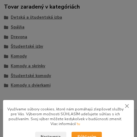
Tovar zaradený v kategóriách
Detská a študentská izba
Spálňa
Drevona
Študentské izby
Komody
Komody a skrinky
Študentské komody
Komody s dvierkami
Využívame súbory cookies, ktoré nám pomáhajú zlepšovať služby
GOOGLE RECENZIE ZÁKAZNÍKOV
pre Vás. Výberom možnosti SÚHLASÍM udeľujete súhlas s ich
používaním. Svoj výber môžete kedykoľvek v budúcnosti zmeniť.
Viac informácií
tu
★★★★★
4.9
47 recenzií · Google
Súhlasím
Nastavenia