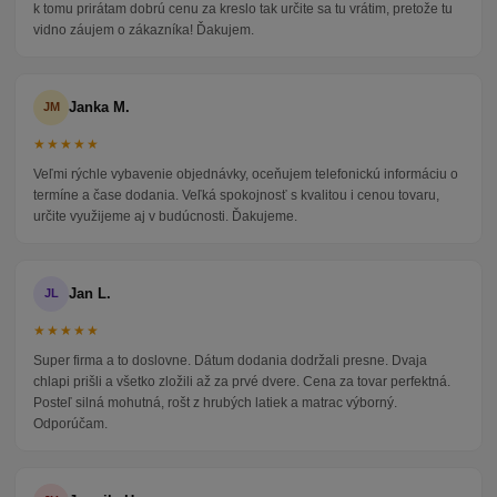
k tomu prirátam dobrú cenu za kreslo tak určite sa tu vrátim, pretože tu
vidno záujem o zákazníka! Ďakujem.
Janka M.
JM
★★★★★
Veľmi rýchle vybavenie objednávky, oceňujem telefonickú informáciu o
termíne a čase dodania. Veľká spokojnosť s kvalitou i cenou tovaru,
určite využijeme aj v budúcnosti. Ďakujeme.
Jan L.
JL
★★★★★
Super firma a to doslovne. Dátum dodania dodržali presne. Dvaja
chlapi prišli a všetko zložili až za prvé dvere. Cena za tovar perfektná.
Posteľ silná mohutná, rošt z hrubých latiek a matrac výborný.
Odporúčam.