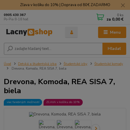
Zľava v košíku do 10% | Doprava od 80€ ZADARMO
0
ks
0905 430 367
za
0,00 €
Po-Pia 8-18 hod.
Menu
Hľadať
Úvod
Detská a študentská izba
Študentské izby
Študentské komody
Drevona, Komoda, REA SISA 7, biela
Drevona, Komoda, REA SISA 7,
biela
viac farebných možností
ZĽAVA v košíku do 10%