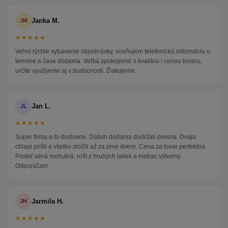
Janka M.
JM
★★★★★
Veľmi rýchle vybavenie objednávky, oceňujem telefonickú informáciu o
termíne a čase dodania. Veľká spokojnosť s kvalitou i cenou tovaru,
určite využijeme aj v budúcnosti. Ďakujeme.
Jan L.
JL
★★★★★
Super firma a to doslovne. Dátum dodania dodržali presne. Dvaja
chlapi prišli a všetko zložili až za prvé dvere. Cena za tovar perfektná.
Posteľ silná mohutná, rošt z hrubých latiek a matrac výborný.
Odporúčam.
Jarmila H.
JH
★★★★★