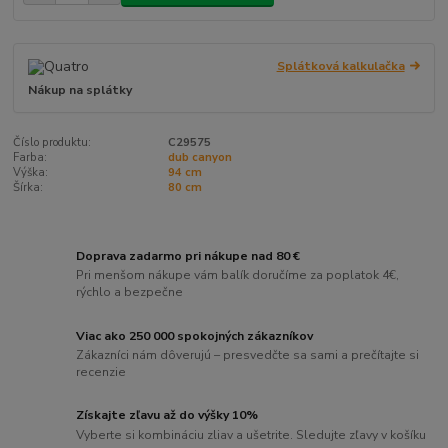
Splátková kalkulačka
Nákup na splátky
Číslo produktu:
C29575
Farba:
dub canyon
Výška:
94 cm
Šírka:
80 cm
Doprava zadarmo pri nákupe nad 80 €
Pri menšom nákupe vám balík doručíme za poplatok 4€,
rýchlo a bezpečne
Viac ako 250 000 spokojných zákazníkov
Zákazníci nám dôverujú – presvedčte sa sami a prečítajte si
recenzie
Získajte zľavu až do výšky 10%
Vyberte si kombináciu zliav a ušetrite. Sledujte zľavy v košíku