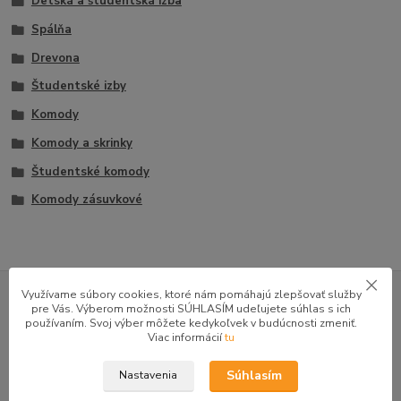
Detská a študentská izba
Spálňa
Drevona
Študentské izby
Komody
Komody a skrinky
Študentské komody
Komody zásuvkové
GOOGLE RECENZIE ZÁKAZNÍKOV
Využívame súbory cookies, ktoré nám pomáhajú zlepšovať služby
pre Vás. Výberom možnosti SÚHLASÍM udeľujete súhlas s ich
★★★★★
4.9
používaním. Svoj výber môžete kedykoľvek v budúcnosti zmeniť.
47 recenzií · Google
Viac informácií
tu
Súhlasím
Nastavenia
Alena P.
AP