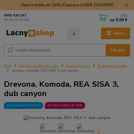
Zľava v košíku do 10% | Doprava od 80€ ZADARMO
0
ks
0905 430 367
za
0,00 €
Po-Pia 8-18 hod.
Menu
Hľadať
Úvod
Detská a študentská izba
Študentské izby
Študentské komody
Drevona, Komoda, REA SISA 3, dub canyon
Drevona, Komoda, REA SISA 3,
dub canyon
viac farebných možností
ZĽAVA v košíku do 10%