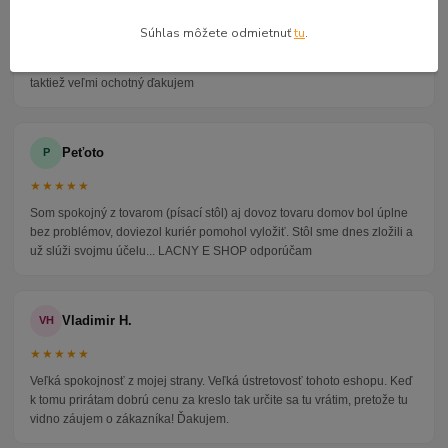
★★★★★
Súhlas môžete odmietnuť
tu
.
Veľmi seriózny dodávateľ komunikoval so mnou telefonicky na adrese
nikto nebol doma pán veľmi ochotne vybavil iné miesto odberu a vodič
taktiež veľmi ochotný ďakujem
Peťoto
P
★★★★★
Som spokojný z tovarom (písací stôl) aj dovoz tovaru domov bol úplne
bez problémov, doviezol kuriér pomohol vyložiť. Stôl sme dnes zložili a
už slúži svojmu účelu... LACNY E SHOP odporúčam
Vladimir H.
VH
★★★★★
Veľká spokojnosť z mojej strany. Veľká ústretovosť tohoto eshopu. Keď
k tomu prirátam dobrú cenu za kreslo tak určite sa tu vrátim, pretože tu
vidno záujem o zákazníka! Ďakujem.