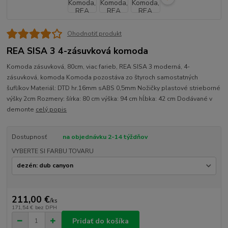
Ohodnotiť produkt
REA SISA 3 4-zásuvková komoda
Komoda zásuvková, 80cm, viac farieb, REA SISA 3 moderná, 4-
zásuvková, komoda Komoda pozostáva zo štyroch samostatných
šuflíkov Materiál: DTD hr.16mm sABS 0,5mm Nožičky plastové strieborné
výšky 2cm Rozmery: šírka: 80 cm výška: 94 cm hĺbka: 42 cm Dodávané v
demonte
celý popis
Dostupnosť
na objednávku 2-14 týždňov
VYBERTE SI FARBU TOVARU
211,00 €
/
ks
171,54 €
bez DPH
Pridať do košíka