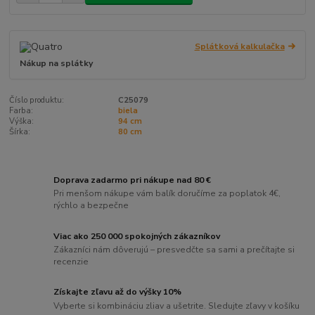
Splátková kalkulačka
Nákup na splátky
Číslo produktu:
C25079
Farba:
biela
Výška:
94 cm
Šírka:
80 cm
Doprava zadarmo pri nákupe nad 80 €
Pri menšom nákupe vám balík doručíme za poplatok 4€,
rýchlo a bezpečne
Viac ako 250 000 spokojných zákazníkov
Zákazníci nám dôverujú – presvedčte sa sami a prečítajte si
recenzie
Získajte zľavu až do výšky 10%
Vyberte si kombináciu zliav a ušetrite. Sledujte zľavy v košíku