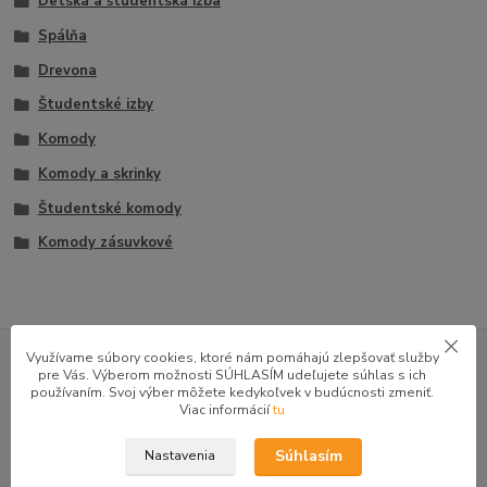
Detská a študentská izba
Spálňa
Drevona
Študentské izby
Komody
Komody a skrinky
Študentské komody
Komody zásuvkové
GOOGLE RECENZIE ZÁKAZNÍKOV
Využívame súbory cookies, ktoré nám pomáhajú zlepšovať služby
pre Vás. Výberom možnosti SÚHLASÍM udeľujete súhlas s ich
★★★★★
4.9
používaním. Svoj výber môžete kedykoľvek v budúcnosti zmeniť.
47 recenzií · Google
Viac informácií
tu
Súhlasím
Nastavenia
Alena P.
AP