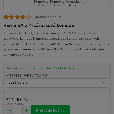
Ohodnotiť produkt
REA SISA 3 4-zásuvková komoda
Komoda zásuvková, 80cm, viac farieb, REA SISA 3 moderná, 4-
zásuvková, komoda Komoda pozostáva zo štyroch samostatných
šuflíkov Materiál: DTD hr.16mm sABS 0,5mm Nožičky plastové strieborné
výšky 2cm Rozmery: šírka: 80 cm výška: 94 cm hĺbka: 42 cm Dodávané v
demonte
celý popis
Dostupnosť
na objednávku 2-14 týždňov
VYBERTE SI FARBU TOVARU
211,00 €
/
ks
171,54 €
bez DPH
Pridať do košíka