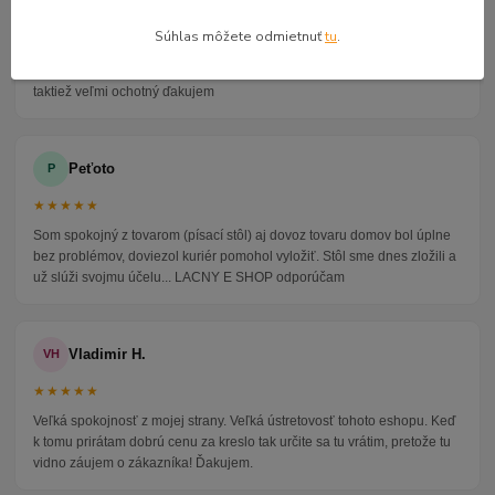
★★★★★
Súhlas môžete odmietnuť
tu
.
Veľmi seriózny dodávateľ komunikoval so mnou telefonicky na adrese
nikto nebol doma pán veľmi ochotne vybavil iné miesto odberu a vodič
taktiež veľmi ochotný ďakujem
Peťoto
P
★★★★★
Som spokojný z tovarom (písací stôl) aj dovoz tovaru domov bol úplne
bez problémov, doviezol kuriér pomohol vyložiť. Stôl sme dnes zložili a
už slúži svojmu účelu... LACNY E SHOP odporúčam
Vladimir H.
VH
★★★★★
Veľká spokojnosť z mojej strany. Veľká ústretovosť tohoto eshopu. Keď
k tomu prirátam dobrú cenu za kreslo tak určite sa tu vrátim, pretože tu
vidno záujem o zákazníka! Ďakujem.