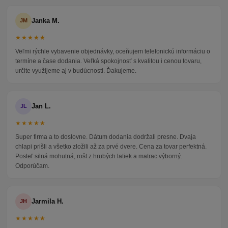
Janka M.
JM
★★★★★
Veľmi rýchle vybavenie objednávky, oceňujem telefonickú informáciu o
termíne a čase dodania. Veľká spokojnosť s kvalitou i cenou tovaru,
určite využijeme aj v budúcnosti. Ďakujeme.
Jan L.
JL
★★★★★
Super firma a to doslovne. Dátum dodania dodržali presne. Dvaja
chlapi prišli a všetko zložili až za prvé dvere. Cena za tovar perfektná.
Posteľ silná mohutná, rošt z hrubých latiek a matrac výborný.
Odporúčam.
Jarmila H.
JH
★★★★★