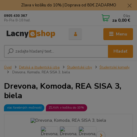
Zľava v košíku do 10% | Doprava od 80€ ZADARMO
0
ks
0905 430 367
za
0,00 €
Po-Pia 8-18 hod.
Menu
Hľadať
Úvod
Detská a študentská izba
Študentské izby
Študentské komody
Drevona, Komoda, REA SISA 3, biela
Drevona, Komoda, REA SISA 3,
biela
viac farebných možností
ZĽAVA v košíku do 10%