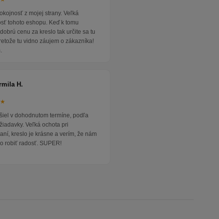
okojnosť z mojej strany. Veľká
osť tohoto eshopu. Keď k tomu
dobrú cenu za kreslo tak určite sa tu
pretože tu vidno záujem o zákazníka!
.
rmila H.
★★
išiel v dohodnutom termíne, podľa
žiadavky. Veľká ochota pri
ní, kreslo je krásne a verím, že nám
o robiť radosť. SUPER!