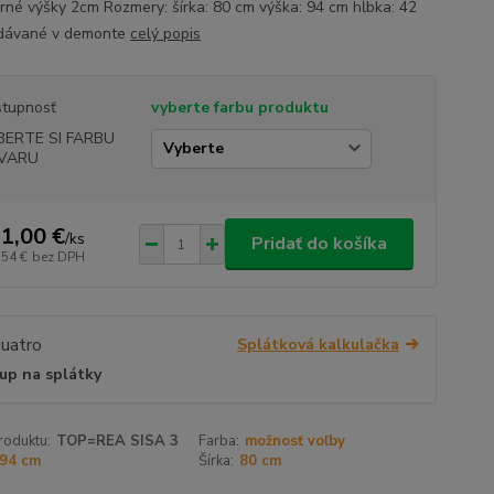
orné výšky 2cm Rozmery: šírka: 80 cm výška: 94 cm hĺbka: 42
dávané v demonte
celý popis
tupnosť
vyberte farbu produktu
BERTE SI FARBU
VARU
1,00 €
/
ks
Pridať do košíka
,54 €
bez DPH
Splátková kalkulačka
up na splátky
roduktu:
TOP=REA SISA 3
Farba:
možnosť voľby
94 cm
Šírka:
80 cm