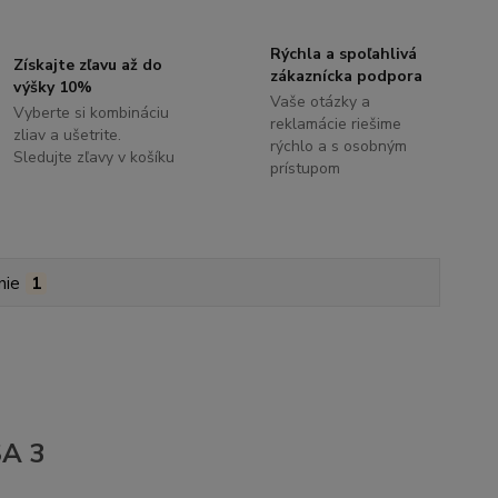
Rýchla a spoľahlivá
Získajte zľavu až do
zákaznícka podpora
výšky 10%
Vaše otázky a
Vyberte si kombináciu
reklamácie riešime
zliav a ušetrite.
rýchlo a s osobným
Sledujte zľavy v košíku
prístupom
nie
1
SA 3