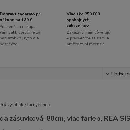
Doprava zadarmo pri
Viac ako 250 000
nákupe nad 80 €
spokojných
zákazníkov
Pri menšom nákupe
vám balík doručíme za
Zákazníci nám dôverujú
poplatok 4€, rýchlo a
– presvedčte sa sami a
bezpečne
prečítajte si recenzie
s
Hodnote
a zásuvková, 80cm, viac farieb, REA SI