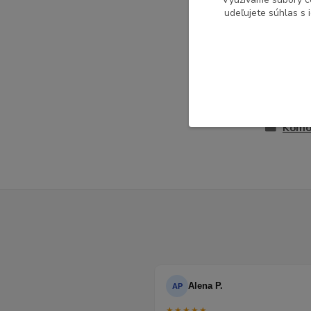
Pôvod 
udeľujete súhlas s 
Tovar 
Detsk
Komo
Alena P.
AP
★★★★★