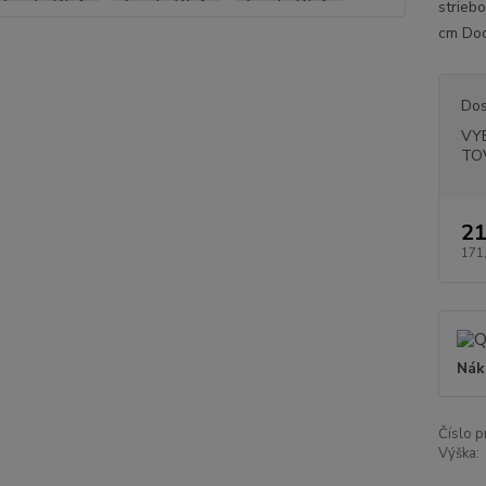
strieb
cm Do
Dos
VY
TO
21
171
Nák
Číslo p
Výška: