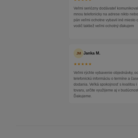
Veľmi seriózny dodávateľ komunikoval
mnou telefonicky na adrese nikto neb
pán veľmi ochotne vybavil iné miesto 
vodič taktiež veľmi ochotný ďakujem
Janka M.
JM
★★★★★
Veľmi rýchle vybavenie objednávky, 
telefonickú informáciu o termíne a čas
dodania. Veľká spokojnosť s kvalitou 
tovaru, určite využijeme aj v budúcnost
Ďakujeme.