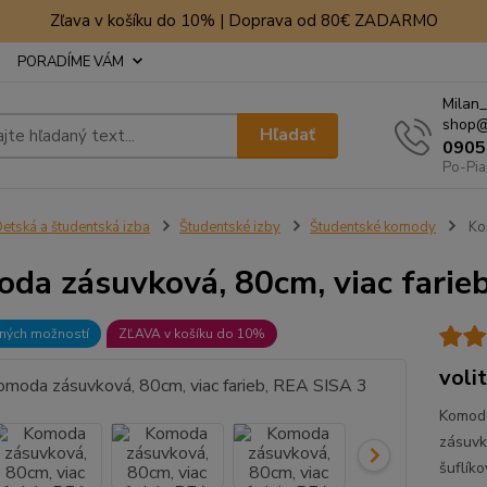
Zľava v košíku do 10% | Doprava od 80€ ZADARMO
PORADÍME VÁM
Milan_
shop@
Hľadať
0905
Po-Pia
etská a študentská izba
Študentské izby
Študentské komody
Kom
da zásuvková, 80cm, viac farie
bných možností
ZĽAVA v košíku do 10%
voli
Komoda
zásuvk
šuflík