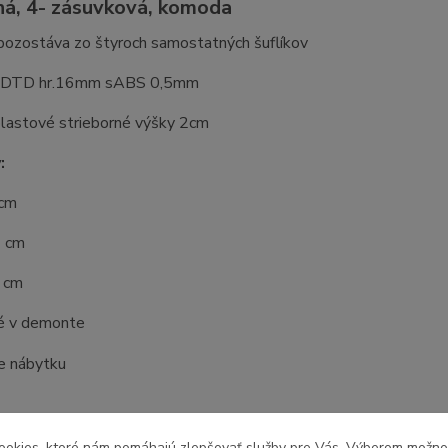
á, 4- zásuvková, komoda
ozostáva zo štyroch samostatných šuflíkov
l: DTD hr.16mm sABS 0,5mm
plastové strieborné výšky 2cm
:
 cm
4 cm
2 cm
é v demonte
ookies, ktoré nám pomáhajú zlepšovať služby pre Vás. Výberom možn