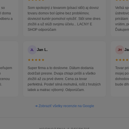
 so
Som spokojný z tovarom (písací stôl) aj dovoz
Veľká sp
ol doma
tovaru domov bol úplne bez problémov,
ústretov
odberu a
doviezol kuriér pomohol vyložiť. Stôl sme dnes
prirátam 
zložili a už slúži svojmu účelu... LACNY E
vrátim, 
SHOP odporúčam
Ďakujem
Jan L.
Ja
JL
JH
★★★★★
★★★
oceňujem
Super firma a to doslovne. Dátum dodania
Tovar pr
e
dodržali presne. Dvaja chlapi prišli a všetko
mojej po
i cenou
zložili až za prvé dvere. Cena za tovar
dohodova
i.
perfektná. Posteľ silná mohutná, rošt z hrubých
bude dlh
latiek a matrac výborný. Odporúčam.
➜ Zobraziť všetky recenzie na Google