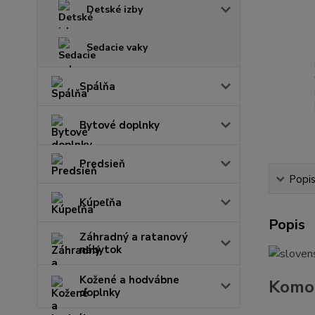
Detské izby
Sedacie vaky
Spálňa
Bytové doplnky
Predsieň
Popi
Kúpeľňa
Popis
Záhradný a ratanový
nábytok
Kožené a hodvábne
Komod
doplnky