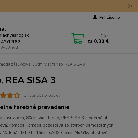
Prihlásenie
Filo
lacnyeshop.sk
0
ks
za
0,00 €
 430 367
 8-18 hod.
oda zásuvková, 80cm, viac farieb, REA SISA 3
b, REA SISA 3
Ohodnotiť produkt
teľne farebné prevedenie
 zásuvková, 80cm, viac farieb, REA SISA 3 moderná, 4-
ová, komoda Komoda pozostáva zo štyroch samostatných
ov Materiál: DTD hr.16mm sABS 0,5mm Nožičky plastové