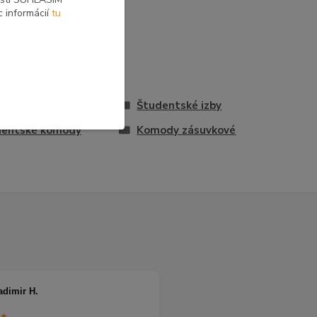
c informácií
tu
vona
Študentské izby
dentské komody
Komody zásuvkové
adimir H.
★★