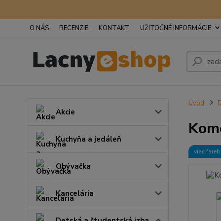
O NÁS
RECENZIE
KONTAKT
UŽITOČNÉ INFORMÁCIE
Úvod
D
Akcie
Komo
Kuchyňa a jedáleň
viac fare
Obývačka
Kancelária
Detská a študentská izba