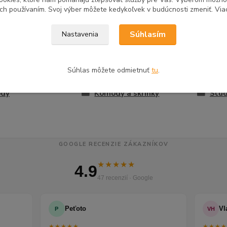
tovaru
ich používaním. Svoj výber môžete kedykoľvek v budúcnosti zmeniť. Via
Súhlasím
Nastavenia
zaradený v kategóriách
Súhlas môžete odmietnuť
tu
.
á a študentská izba
Spálňa
Dre
dy
Komody a skrinky
Štu
GOOGLE RECENZIE ZÁKAZNÍKOV
★★★★★
4.9
47 recenzií · Google
Peťoto
Vl
P
VH
★★★★★
★★★