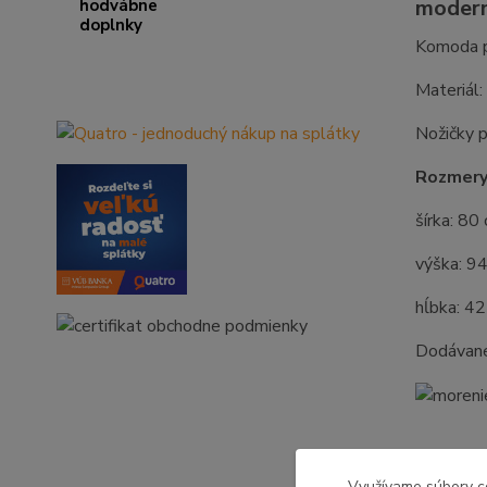
modern
Komoda p
Materiá
Nožičky 
Rozmery
šírka: 80
výška: 9
hĺbka: 4
Dodávan
Využívame súbory c