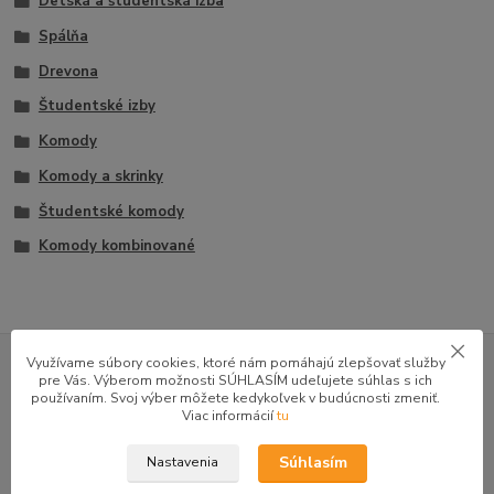
Detská a študentská izba
Spálňa
Drevona
Študentské izby
Komody
Komody a skrinky
Študentské komody
Komody kombinované
GOOGLE RECENZIE ZÁKAZNÍKOV
Využívame súbory cookies, ktoré nám pomáhajú zlepšovať služby
pre Vás. Výberom možnosti SÚHLASÍM udeľujete súhlas s ich
★★★★★
4.9
používaním. Svoj výber môžete kedykoľvek v budúcnosti zmeniť.
47 recenzií · Google
Viac informácií
tu
Súhlasím
Nastavenia
Alena P.
AP