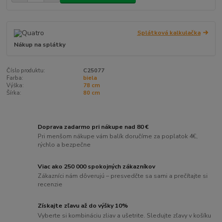
Splátková kalkulačka
Nákup na splátky
Číslo produktu:
C25077
Farba:
biela
Výška:
78 cm
Šírka:
80 cm
Doprava zadarmo pri nákupe nad 80 €
Pri menšom nákupe vám balík doručíme za poplatok 4€,
rýchlo a bezpečne
Viac ako 250 000 spokojných zákazníkov
Zákazníci nám dôverujú – presvedčte sa sami a prečítajte si
recenzie
Získajte zľavu až do výšky 10%
Vyberte si kombináciu zliav a ušetrite. Sledujte zľavy v košíku