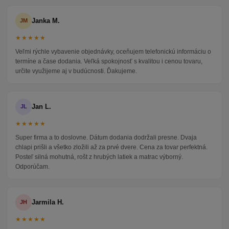
Janka M.
JM
★★★★★
Veľmi rýchle vybavenie objednávky, oceňujem telefonickú informáciu o
termíne a čase dodania. Veľká spokojnosť s kvalitou i cenou tovaru,
určite využijeme aj v budúcnosti. Ďakujeme.
Jan L.
JL
★★★★★
Super firma a to doslovne. Dátum dodania dodržali presne. Dvaja
chlapi prišli a všetko zložili až za prvé dvere. Cena za tovar perfektná.
Posteľ silná mohutná, rošt z hrubých latiek a matrac výborný.
Odporúčam.
Jarmila H.
JH
★★★★★