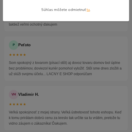
★★★★★
Súhlas môžete odmietnuť
tu
.
Veľmi seriózny dodávateľ komunikoval so mnou telefonicky na adrese
nikto nebol doma pán veľmi ochotne vybavil iné miesto odberu a vodič
taktiež veľmi ochotný ďakujem
Peťoto
P
★★★★★
Som spokojný z tovarom (písací stôl) aj dovoz tovaru domov bol úplne
bez problémov, doviezol kuriér pomohol vyložiť. Stôl sme dnes zložili a
už slúži svojmu účelu... LACNY E SHOP odporúčam
Vladimir H.
VH
★★★★★
Veľká spokojnosť z mojej strany. Veľká ústretovosť tohoto eshopu. Keď
k tomu prirátam dobrú cenu za kreslo tak určite sa tu vrátim, pretože tu
vidno záujem o zákazníka! Ďakujem.