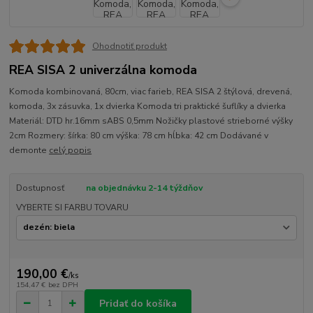
Ohodnotiť produkt
REA SISA 2 univerzálna komoda
Komoda kombinovaná, 80cm, viac farieb, REA SISA 2 štýlová, drevená,
komoda, 3x zásuvka, 1x dvierka Komoda tri praktické šuflíky a dvierka
Materiál: DTD hr.16mm sABS 0,5mm Nožičky plastové strieborné výšky
2cm Rozmery: šírka: 80 cm výška: 78 cm hĺbka: 42 cm Dodávané v
demonte
celý popis
Dostupnosť
na objednávku 2-14 týždňov
VYBERTE SI FARBU TOVARU
190,00 €
/
ks
154,47 €
bez DPH
Pridať do košíka