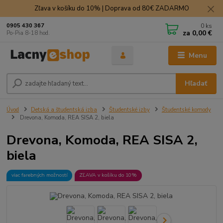
Zľava v košíku do 10% | Doprava od 80€ ZADARMO
0
ks
0905 430 367
za
0,00 €
Po-Pia 8-18 hod.
Menu
Hľadať
Úvod
Detská a študentská izba
Študentské izby
Študentské komody
Drevona, Komoda, REA SISA 2, biela
Drevona, Komoda, REA SISA 2,
biela
viac farebných možností
ZĽAVA v košíku do 10%