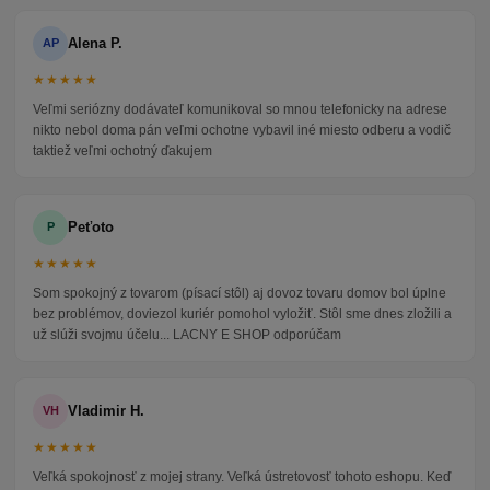
Alena P.
AP
★★★★★
Veľmi seriózny dodávateľ komunikoval so mnou telefonicky na adrese
nikto nebol doma pán veľmi ochotne vybavil iné miesto odberu a vodič
taktiež veľmi ochotný ďakujem
Peťoto
P
★★★★★
Som spokojný z tovarom (písací stôl) aj dovoz tovaru domov bol úplne
bez problémov, doviezol kuriér pomohol vyložiť. Stôl sme dnes zložili a
už slúži svojmu účelu... LACNY E SHOP odporúčam
Vladimir H.
VH
★★★★★
Veľká spokojnosť z mojej strany. Veľká ústretovosť tohoto eshopu. Keď