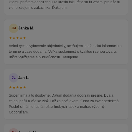
k tomu prirátam dobrú cenu za kreslo tak určite sa tu vrátim, pretože tu
vidno záujem o zákazníka! Ďakujem.
Janka M.
JM
★★★★★
Veľmi rýchle vybavenie objednávky, oceňujem telefonickú informáciu o
termíne a čase dodania. Veľká spokojnosť s kvalitou i cenou tovaru,
určite využijeme aj v budúcnosti. Ďakujeme.
Jan L.
JL
★★★★★
Super firma a to doslovne. Dátum dodania dodržali presne. Dvaja
chlapi prišli a všetko zložili až za prvé dvere. Cena za tovar perfektná.
Posteľ silná mohutná, rošt z hrubých latiek a matrac výborný.
Odporúčam.