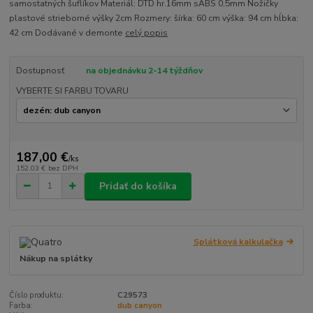
samostatných šuflíkov Materiál: DTD hr.16mm sABS 0,5mm Nožičky
plastové strieborné výšky 2cm Rozmery: šírka: 60 cm výška: 94 cm hĺbka:
42 cm Dodávané v demonte
celý popis
Dostupnosť
na objednávku 2-14 týždňov
VYBERTE SI FARBU TOVARU
187,00 €
/
ks
152,03 €
bez DPH
Pridať do košíka
Splátková kalkulačka
Nákup na splátky
Číslo produktu:
C29573
Farba:
dub canyon