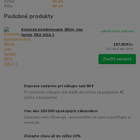
Výška:
94 cm
Šírka:
60 cm
Podobné produkty
Komoda kombinovaná, 80cm, viac
vyberte farbu produktu
farieb, REA SISA 1
157,00 €
/
ks
127,64 €
bez DPH
Zvoliť variant
Doprava zadarmo pri nákupe nad 80 €
Pri menšom nákupe vám balík doručíme za poplatok 4€,
rýchlo a bezpečne
Viac ako 250 000 spokojných zákazníkov
Zákazníci nám dôverujú – presvedčte sa sami a prečítajte si
recenzie
Získajte zľavu až do výšky 10%