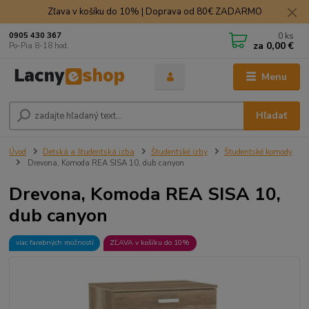
Zľava v košíku do 10% | Doprava od 80€ ZADARMO
0
ks
0905 430 367
za
0,00 €
Po-Pia 8-18 hod.
Menu
Hľadať
Úvod
Detská a študentská izba
Študentské izby
Študentské komody
Drevona, Komoda REA SISA 10, dub canyon
Drevona, Komoda REA SISA 10,
dub canyon
viac farebných možností
ZĽAVA v košíku do 10%