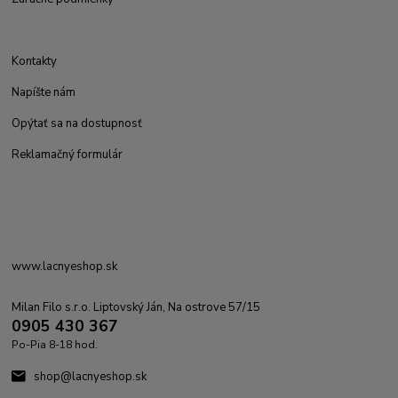
Kontakty
Napíšte nám
Opýtať sa na dostupnosť
Reklamačný formulár
www.lacnyeshop.sk
Milan Filo s.r.o. Liptovský Ján, Na ostrove 57/15
0905 430 367
Po-Pia 8-18 hod.
shop@lacnyeshop.sk