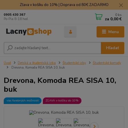
Zľava v košíku do 10% | Doprava od 80€ ZADARMO
0
ks
0905 430 367
za
0,00 €
Po-Pia 8-18 hod.
Menu
Hľadať
Úvod
Detská a študentská izba
Študentské izby
Študentské komody
Drevona, Komoda REA SISA 10, buk
Drevona, Komoda REA SISA 10,
buk
viac farebných možností
ZĽAVA v košíku do 10%