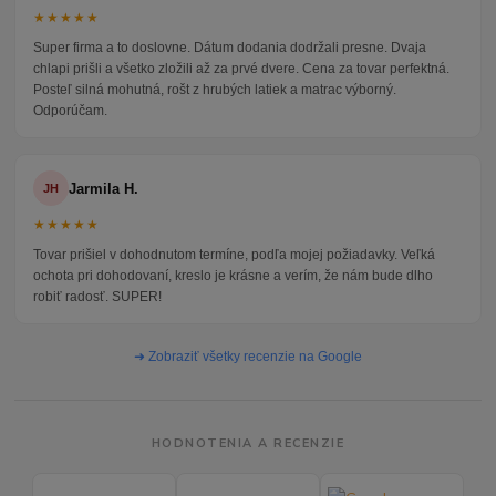
★★★★★
Super firma a to doslovne. Dátum dodania dodržali presne. Dvaja
chlapi prišli a všetko zložili až za prvé dvere. Cena za tovar perfektná.
Posteľ silná mohutná, rošt z hrubých latiek a matrac výborný.
Odporúčam.
Jarmila H.
JH
★★★★★
Tovar prišiel v dohodnutom termíne, podľa mojej požiadavky. Veľká
ochota pri dohodovaní, kreslo je krásne a verím, že nám bude dlho
robiť radosť. SUPER!
➜ Zobraziť všetky recenzie na Google
HODNOTENIA A RECENZIE