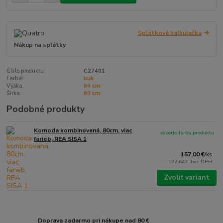
Splátková kalkulačka
Nákup na splátky
Číslo produktu:
C27401
Farba:
buk
Výška:
94 cm
Šírka:
60 cm
Podobné produkty
Komoda kombinovaná, 80cm, viac
vyberte farbu produktu
farieb, REA SISA 1
157,00 €
/
ks
127,64 €
bez DPH
Zvoliť variant
Doprava zadarmo pri nákupe nad 80 €