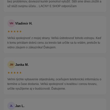
bez problémov, doviezol kuriér pomohol vyložiť. Stôl sme dnes zložili a
už slúži svojmu účelu... LACNY E SHOP odporúčam
Vladimir H.
VH
★★★★★
Veľká spokojnosť z mojej strany. Veľká ústretovosť tohoto eshopu. Keď
k tomu prirátam dobrú cenu za kreslo tak určite sa tu vrátim, pretože tu
vidno záujem o zákazníka! Ďakujem.
Janka M.
JM
★★★★★
Veľmi rýchle vybavenie objednávky, oceňujem telefonickú informáciu o
termíne a čase dodania. Veľká spokojnosť s kvalitou i cenou tovaru,
určite využijeme aj v budúcnosti. Ďakujeme.
Jan L.
JL