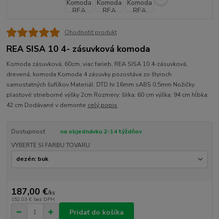
Ohodnotiť produkt
REA SISA 10 4- zásuvková komoda
Komoda zásuvková, 60cm, viac farieb, REA SISA 10 4-zásuvková,
drevená, komoda Komoda 4 zásuvky pozostáva zo štyroch
samostatných šuflíkov Materiál: DTD hr.16mm sABS 0,5mm Nožičky
plastové strieborné výšky 2cm Rozmery: šírka: 60 cm výška: 94 cm hĺbka:
42 cm Dodávané v demonte
celý popis
Dostupnosť
na objednávku 2-14 týždňov
VYBERTE SI FARBU TOVARU
187,00 €
/
ks
152,03 €
bez DPH
Pridať do košíka