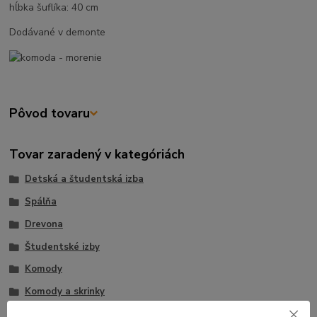
hĺbka šuflíka: 40 cm
Dodávané v demonte
Pôvod tovaru
Tovar zaradený v kategóriách
Detská a študentská izba
Spálňa
Drevona
Študentské izby
Komody
Komody a skrinky
Študentské komody