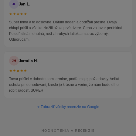
Jan L.
JL
★★★★★
Super firma a to doslovne. Dátum dodania dodržali presne. Dvaja
chlapi prišli a všetko zložili až za prvé dvere. Cena za tovar perfektná.
Posteľ silná mohutná, rošt z hrubých latiek a matrac výborný.
Odporúčam.
Jarmila H.
JH
★★★★★
Tovar prišiel v dohodnutom termíne, podľa mojej požiadavky. Veľká
ochota pri dohodovaní, kreslo je krásne a verím, že nám bude dlho
robiť radosť. SUPER!
➜ Zobraziť všetky recenzie na Google
HODNOTENIA A RECENZIE