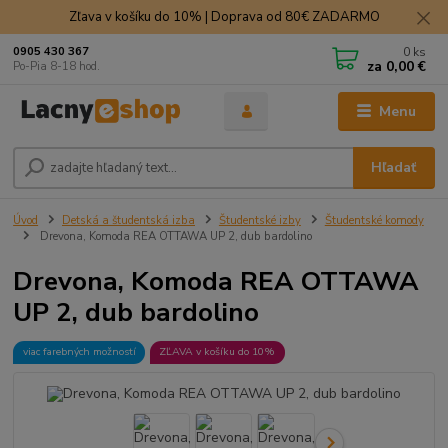
Zľava v košíku do 10% | Doprava od 80€ ZADARMO
0
ks
0905 430 367
za
0,00 €
Po-Pia 8-18 hod.
Menu
Hľadať
Úvod
Detská a študentská izba
Študentské izby
Študentské komody
Drevona, Komoda REA OTTAWA UP 2, dub bardolino
Drevona, Komoda REA OTTAWA
UP 2, dub bardolino
viac farebných možností
ZĽAVA v košíku do 10%