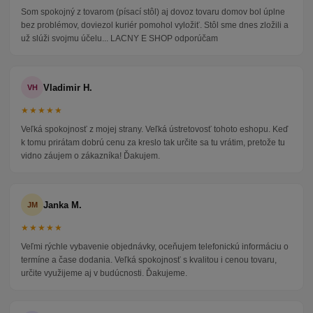
Som spokojný z tovarom (písací stôl) aj dovoz tovaru domov bol úplne
bez problémov, doviezol kuriér pomohol vyložiť. Stôl sme dnes zložili a
už slúži svojmu účelu... LACNY E SHOP odporúčam
Vladimir H.
VH
★★★★★
Veľká spokojnosť z mojej strany. Veľká ústretovosť tohoto eshopu. Keď
k tomu prirátam dobrú cenu za kreslo tak určite sa tu vrátim, pretože tu
vidno záujem o zákazníka! Ďakujem.
Janka M.
JM
★★★★★
Veľmi rýchle vybavenie objednávky, oceňujem telefonickú informáciu o
termíne a čase dodania. Veľká spokojnosť s kvalitou i cenou tovaru,
určite využijeme aj v budúcnosti. Ďakujeme.