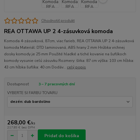
Ohodnotiť produkt
REA OTTAWA UP 2 4-zásuvková komoda
Komoda 4-zásuvková, 87cm, viac farieb, REA OTTAWA UP 2 4-zásuvková
komoda Materiál: DTD laminovaná, ABS hrany 2 mm Hrúbka vrchnej
dosky komody je 25 mm Použité hladké a tiché kovanie na šuflíkoch
komody vysunie celú zásuvku Rozmery: šírka: 87 cm výška: 103 cm hĺbka:
43 cm hĺbka šuflíka: 40 cm Dodáv...
celý popis
Dostupnosť
3 – 7 pracovných dní
VYBERTE SI FARBU TOVARU
268,00 €
/
ks
217,89 €
bez DPH
Pridať do košíka