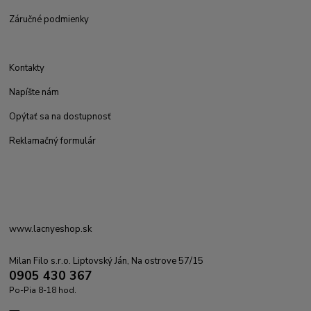
Záručné podmienky
Kontakty
Napíšte nám
Opýtať sa na dostupnosť
Reklamačný formulár
www.lacnyeshop.sk
Milan Filo s.r.o. Liptovský Ján, Na ostrove 57/15
0905 430 367
Po-Pia 8-18 hod.