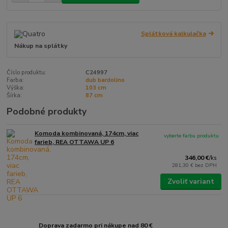
Splátková kalkulačka
Nákup na splátky
Číslo produktu:
C24997
Farba:
dub bardolino
Výška:
103 cm
Šírka:
87 cm
Podobné produkty
Komoda kombinovaná, 174cm, viac
vyberte farbu produktu
farieb, REA OTTAWA UP 6
346,00 €
/
ks
281,30 €
bez DPH
Zvoliť variant
Doprava zadarmo pri nákupe nad 80 €