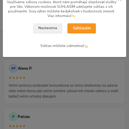
Využívame súbory cookies, ktoré nám pomáhajú zlepšovať služby
pre Vás. Výberom možnosti SÚHLASÍM udeľujete súhlas s ich
Komody zásuvkové
používaním. Svoj výber môžete kedykoľvek v budúcnosti zmeniť.
Viac informácií
tu
Súhlasím
Nastavenia
GOOGLE RECENZIE ZÁKAZNÍKOV
★★★★★
4.9
Súhlas môžete odmietnuť
tu
.
47 recenzií · Google
Alena P.
AP
★★★★★
Veľmi seriózny dodávateľ komunikoval so mnou telefonicky na adrese
nikto nebol doma pán veľmi ochotne vybavil iné miesto odberu a vodič
taktiež veľmi ochotný ďakujem
Peťoto
P
★★★★★