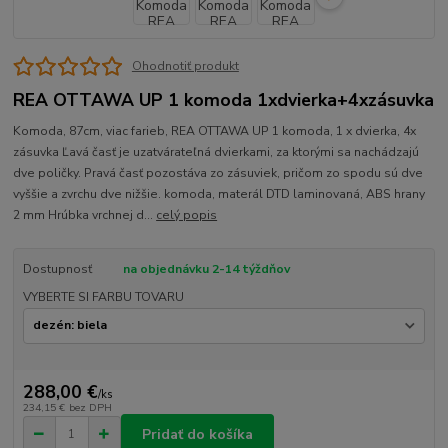
Ohodnotiť produkt
REA OTTAWA UP 1 komoda 1xdvierka+4xzásuvka
Komoda, 87cm, viac farieb, REA OTTAWA UP 1 komoda, 1 x dvierka, 4x
zásuvka Ľavá časť je uzatvárateľná dvierkami, za ktorými sa nachádzajú
dve poličky. Pravá časť pozostáva zo zásuviek, pričom zo spodu sú dve
vyššie a zvrchu dve nižšie. komoda, materál DTD laminovaná, ABS hrany
2 mm Hrúbka vrchnej d...
celý popis
Dostupnosť
na objednávku 2-14 týždňov
VYBERTE SI FARBU TOVARU
288,00 €
/
ks
234,15 €
bez DPH
Pridať do košíka