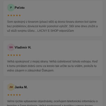
Peťoto
P
★★★★★
Som spokojný z tovarom (písací stôl) aj dovoz tovaru domov bol úplne
bez problémov, doviezol kuriér pomohol vyložiť. Stôl sme dnes zložili a
už slúži svojmu účelu... LACNY E SHOP odporúčam
Vladimir H.
VH
★★★★★
Veľká spokojnosť z mojej strany. Veľká ústretovosť tohoto eshopu. Keď
k tomu prirátam dobrú cenu za kreslo tak určite sa tu vrátim, pretože tu
vidno záujem o zákazníka! Ďakujem.
Janka M.
JM
★★★★★
Veľmi rýchle vybavenie objednávky, oceňujem telefonickú informáciu o
termíne a čase dodania. Veľká spokojnosť s kvalitou i cenou tovaru,