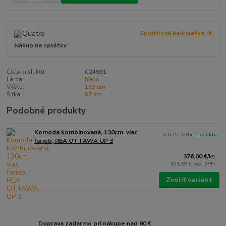
Splátková kalkulačka
Nákup na splátky
Číslo produktu:
C24991
Farba:
biela
Výška:
103 cm
Šírka:
87 cm
Podobné produkty
Komoda kombinovaná, 130cm, viac
vyberte farbu produktu
farieb, REA OTTAWA UP 3
376,00 €
/
ks
305,69 €
bez DPH
Zvoliť variant
Doprava zadarmo pri nákupe nad 80 €