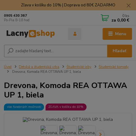
Zľava v košíku do 10% | Doprava od 80€ ZADARMO
0
ks
0905 430 367
za
0,00 €
Po-Pia 8-18 hod.
Menu
Hľadať
Úvod
Detská a študentská izba
Študentské izby
Študentské komody
Drevona, Komoda REA OTTAWA UP 1, biela
Drevona, Komoda REA OTTAWA
UP 1, biela
viac farebných možností
ZĽAVA v košíku do 10%