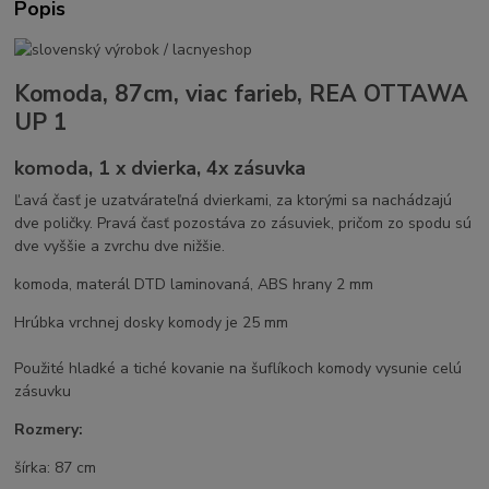
Popis
Komoda, 87cm, viac farieb, REA OTTAWA
UP 1
komoda, 1 x dvierka, 4x zásuvka
Ľavá časť je uzatvárateľná dvierkami, za ktorými sa nachádzajú
dve poličky. Pravá časť pozostáva zo zásuviek, pričom zo spodu sú
dve vyššie a zvrchu dve nižšie.
komoda, materál DTD laminovaná, ABS hrany 2 mm
Hrúbka vrchnej dosky komody je 25 mm
Použité hladké a tiché kovanie na šuflíkoch komody vysunie celú
zásuvku
Rozmery:
šírka: 87 cm