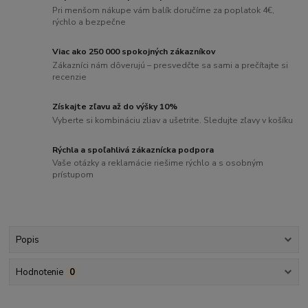
Pri menšom nákupe vám balík doručíme za poplatok 4€,
rýchlo a bezpečne
Viac ako 250 000 spokojných zákazníkov
Zákazníci nám dôverujú – presvedčte sa sami a prečítajte si
recenzie
Získajte zľavu až do výšky 10%
Vyberte si kombináciu zliav a ušetrite. Sledujte zľavy v košíku
Rýchla a spoľahlivá zákaznícka podpora
Vaše otázky a reklamácie riešime rýchlo a s osobným
prístupom
Popis
Hodnotenie
0