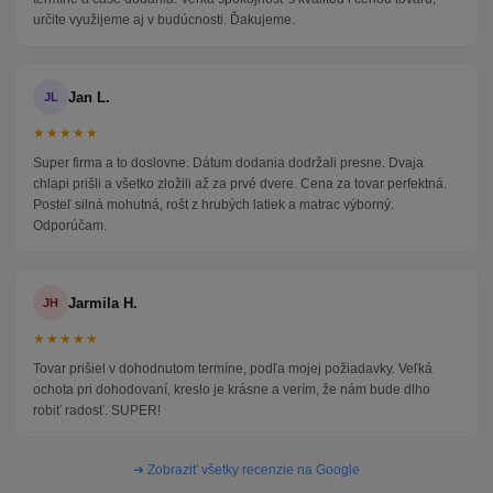
určite využijeme aj v budúcnosti. Ďakujeme.
Jan L.
JL
★★★★★
Super firma a to doslovne. Dátum dodania dodržali presne. Dvaja
chlapi prišli a všetko zložili až za prvé dvere. Cena za tovar perfektná.
Posteľ silná mohutná, rošt z hrubých latiek a matrac výborný.
Odporúčam.
Jarmila H.
JH
★★★★★
Tovar prišiel v dohodnutom termíne, podľa mojej požiadavky. Veľká
ochota pri dohodovaní, kreslo je krásne a verím, že nám bude dlho
robiť radosť. SUPER!
➜ Zobraziť všetky recenzie na Google